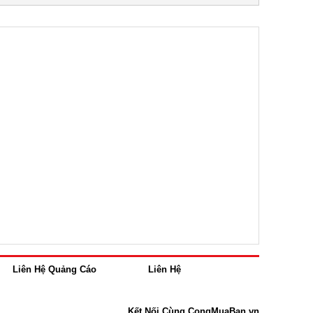
Liên Hệ Quảng Cáo
Liên Hệ
Kết Nối Cùng CongMuaBan.vn