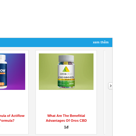
xem thêm
ula of Actiflow
What Are The Benefitial
What Are The Wor
 Formula?
Advantages Of Oros CBD
Actiflow 
Gummies?
đ
1đ
1