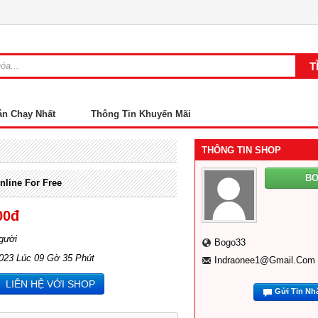
án Chạy Nhất
Thông Tin Khuyến Mãi
THÔNG TIN SHOP
B
nline For Free
00đ
gười
Bogo33
2023 Lúc 09 Gờ 35 Phút
Indraonee1@gmail.com
LIÊN HỆ VỚI SHOP
Gửi Tin Nh