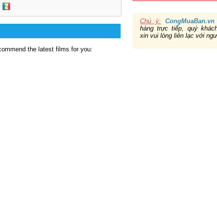
Chú ý:
CongMuaBan.vn
hàng trực tiếp, quý khá
xin vui lòng liên lạc với ng
commend the latest films for you: