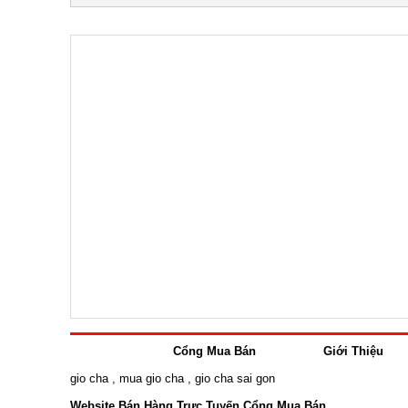
Cổng Mua Bán
Giới Thiệu
gio cha
,
mua gio cha
,
gio cha sai gon
Website Bán Hàng Trực Tuyến Cổng Mua Bán