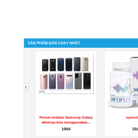
SẢN PHẨM BÁN CHẠY NHẤT
next
afil 20mg
Ponsel andalan Samsung Galaxy
oyenoti
akhirnya bisa menggunakan...
100đ
10