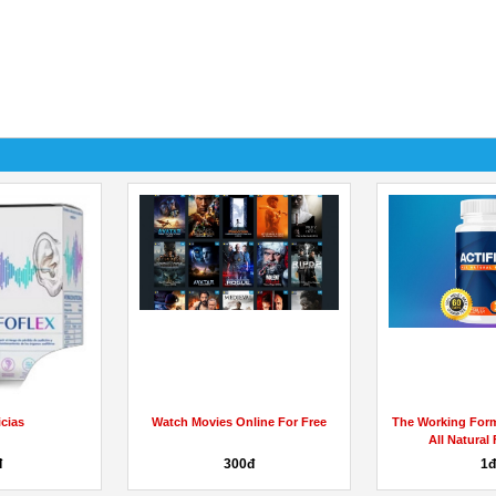
cias
Watch Movies Online For Free
The Working Form
All Natural
đ
300đ
1