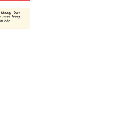
không bán
ch mua hàng
ười bán.