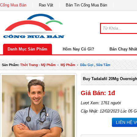
Cổng Mua Bán
Rao Vặt
Bản Tin Cổng Mua Bán
Danh Mục Sản Phẩm
Hôm Nay Có Gì?
Bán Chạy Nhấ
Sản Phẩm:
Thời Trang - Mỹ Phẩm
-
Mỹ Phẩm
-
Dầu Gọi , Sữa Tắm
Buy Tadalafil 20Mg Overnigh
Giá Bán: 1đ
Lượt Xem: 1761 người
Cập Nhật: 12/02/2023 Lúc 05 G
LIÊN HỆ 