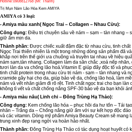
Hotline:0908812768 (Mr. Thanh)
Trị Mụn Nám Lão Hóa Kem AMIYA
AMIYA có 3 loại:
- Amiya màu xanh( Ngọc Trai – Collagen – Nhau Cừu):
Công dụng:
Điều trị chuyên sâu về nám – sạm – tàn nhang – s
giữ ẩm mịn da.
Thành phần:
Được chiếc xuất đậm đặc từ nhau cừu, tinh chất 
Ngọc Trai thiên nhiên là một trong những dòng sản phẩm đã v
khắp nơi trên thế giới ưa chuộng và truyền tai nhau về hiệu quả t
nám sạm,tàn nhang. Collagen làm da săn chắc ,xoá nếp nhăn, 
tươi làn da va chống lão hoá.Vitamin E giúp đẩy độc tố và phục
tinh chất protein trong nhau cừu trị nám - sạm – tàn nhang và
cramide gây hại cho da, giúp bảo vệ da, chống lão hoá, làm 
nám và vết nhăn giảm đi rõ rệt. Tinh chất ngọc trai cho bạn làn
không tì vết và chất chống nắng SPF-30 bảo vệ da bạn khỏi ánh
-
Amiya màu nâu( Linh chi – Đông Trùng Hạ Thảo):
Công dụng:
Kem chống lão hóa – phục hồi da hư tổn – Tái tạ
nhăn – Trắng da – Chống nắng giữ ẩm với sự kết hợp độc đáo 
và các vitamin. Dòng mỹ phẩm Amiya Beauty Cream sẽ mang lại
trung xinh đẹp rạng ngời va hoàn hảo nhất.
Thành phần:
Đông Trùng Hạ Thảo có tác dụng hoạt huyết có k