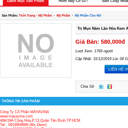
Danh Mục Sản Phẩm
Hôm Nay Có Gì?
Bán Chạy Nhấ
Sản Phẩm:
Thời Trang - Mỹ Phẩm
-
Mỹ Phẩm
-
Mỹ Phẩm Cho Nữ
Trị Mụn Nám Lão Hóa Kem 
Giá Bán: 580,000đ
Lượt Xem: 1769 người
Cập Nhật: 31/12/2019 Lúc 04 G
LIÊN HỆ 
Chia Sẽ:
THÔNG TIN SẢN PHẨM
Công Ty Cổ Phần MAYAVINA
www.mayavina.com
406/19A Cộng Hòa,P.13,Quận Tân Bình,TP.HCM
Tel : 0919958889 (Ms Diem)