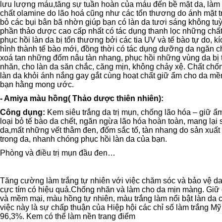
lưu lượng máu,tăng sự tuần hoàn của máu đến bề mặt da, làm 
chất olamine do lão hoá cũng như các tổn thương do ánh mặt trờ
bỏ các bụi bân bã nhờn giúp bạn có làn da tươi sáng không tuỳ 
phần thảo dược cao cấp nhất có tác dụng thanh lọc những chất
phục hồi làn da bị tổn thương bởi các tia UV và tế bào tự do, k
hình thành tế bào mới, đồng thời có tác dụng dưỡng da ngăn ch
xoá tan những đốm nâu tàn nhang, phục hồi những vùng da bị 
nhăn, cho làn da săn chắc, căng mịn, không chảy xệ. Chất ch
làn da khỏi ánh nắng gay gắt cùng hoạt chất giữ ẩm cho da 
bạn hằng mong ước.
- Amiya màu hồng( Thảo dược thiên nhiên):
Công dụng:
Kem siêu trắng da trị mụn, chống lão hóa – giữ ẩm 
loại bỏ tế bào da chết, ngăn ngừa lão hóa hoàn toàn, mang lại
da,mất những vết thâm đen, đốm sắc tố, tàn nhang do sản xuấ
trong da, nhanh chóng phục hồi làn da của bạn.
Phòng và điều trị mụn đầu đen…
Tăng cường làm trắng tự nhiên với việc chăm sóc và bảo vệ da
cực tím có hiệu quả.Chống nhăn và làm cho da mịn màng. Giữ
và mềm mại, màu hồng tự nhiên, màu trắng làm nổi bật làn da 
việc này là sự chấp thuận của Hiệp hội các chỉ số làm trắng 
96,3%. Kem có thể làm nền trang điểm