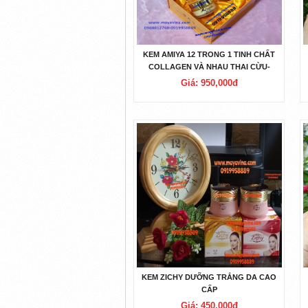
KEM AMIYA 12 TRONG 1 TINH CHẤT
COLLAGEN VÀ NHAU THAI CỪU-
1150K
Giá: 950,000đ
KEM ZICHY DƯỠNG TRẮNG DA CAO
CẤP
Giá: 450,000đ