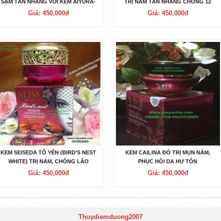
SẠM TÀN NHANG VỚI KEM AIYURA-
TRỊ NÁM TÀN NHANG CHỐNG 12
450K
DẤU
Giá: 450,000đ
Giá: 450,000đ
KEM SEISEDA TỔ YẾN (BIRD’S NEST
KEM CAILINA ĐỎ TRỊ MỤN NÁM,
WHITE) TRỊ NÁM, CHỐNG LÃO
PHỤC HỒI DA HƯ TỔN
HOÁ-450K
Giá: 450,000đ
Giá: 450,000đ
Thuydiemduong2007