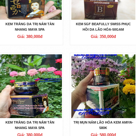
KEM TRẮNG DA TRỊ NÁM TÀN
KEM 5GF BEAFULLY SWISS PHỤC
NHANG MAYA SPA
HỒI DA LÃO HÓA-50GAM
Giá: 380,000đ
Giá: 350,000đ
KEM TRẮNG DA TRỊ NÁM TÀN
TRỊ MỤN NÁM LÃO HÓA KEM AMIYA-
NHANG MAYA SPA
580K
Giá: 380,000đ
Giá: 580,000đ