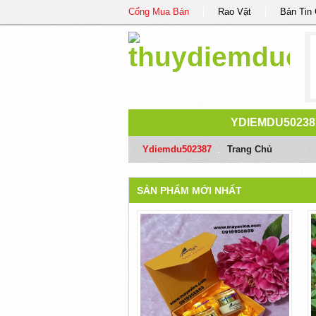
Cổng Mua Bán
Rao Vặt
Bản Tin
YDIEMDU50238
Ydiemdu502387
/
Trang Chủ
SẢN PHẨM MỚI NHẤT