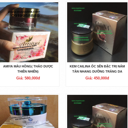
AMIYA MÀU HỒNG( THẢO DƯỢC
KEM CAILINA ỐC SÊN ĐẶC TRỊ NÁM
THIÊN NHIÊN)
TÀN NHANG DƯỠNG TRẮNG DA
Giá: 580,000đ
Giá: 450,000đ