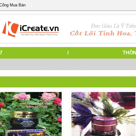
 Cổng Mua Bán
7
/
THÔN