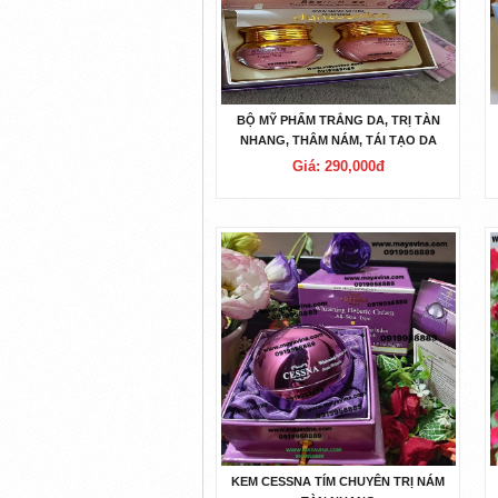
BỘ MỸ PHẨM TRẮNG DA, TRỊ TÀN
NHANG, THÂM NÁM, TÁI TẠO DA
HOÀNG CUNG DANXUENILAN HỒNG
Giá: 290,000đ
2IN1
KEM CESSNA TÍM CHUYÊN TRỊ NÁM