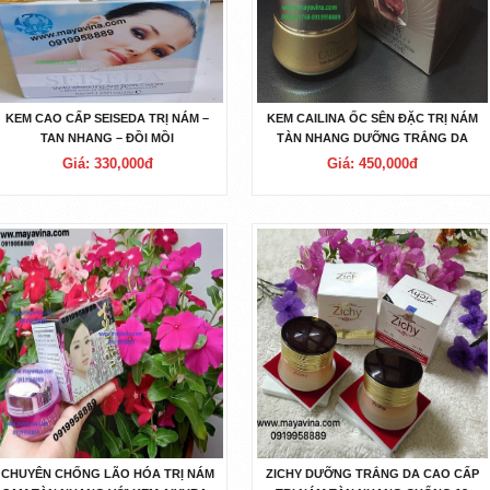
KEM CAO CẤP SEISEDA TRỊ NÁM –
KEM CAILINA ỐC SÊN ĐẶC TRỊ NÁM
TAN NHANG – ĐỒI MỒI
TÀN NHANG DƯỠNG TRẮNG DA
Giá: 330,000đ
Giá: 450,000đ
CHUYÊN CHỐNG LÃO HÓA TRỊ NÁM
ZICHY DƯỠNG TRẮNG DA CAO CẤP