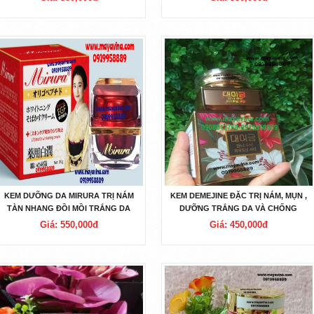
KEM DƯỠNG DA MIRURA TRỊ NÁM
KEM DEMEJINE ĐẶC TRỊ NÁM, MỤN ,
TÀN NHANG ĐỒI MỒI TRẮNG DA
DƯỠNG TRẮNG DA VÀ CHỐNG
CHỐNG LÃO HÓA MỤN THÂM
NẮNG
Giá: 550,000đ
Giá: 450,000đ