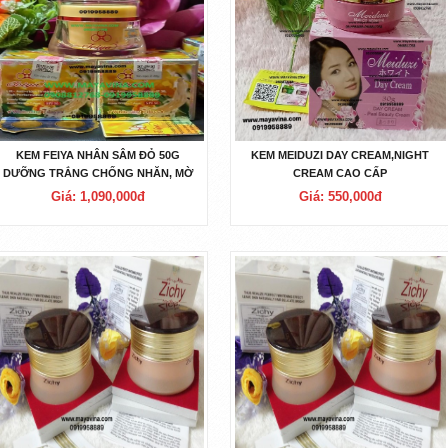
KEM FEIYA NHÂN SÂM ĐỎ 50G
KEM MEIDUZI DAY CREAM,NIGHT
DƯỠNG TRẮNG CHỐNG NHĂN, MỜ
CREAM CAO CẤP
NÁM
Giá: 1,090,000đ
Giá: 550,000đ