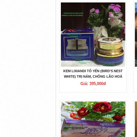
KEM LIXIANDI TỔ YẾN (BIRD’S NEST
WHITE) TRỊ NÁM, CHỐNG LÃO HOÁ
Giá: 395,000đ