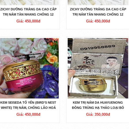
ZICHY DƯỠNG TRẮNG DA CAO CẤP
ZICHY DƯỠNG TRẮNG DA CAO CẤP
TRỊ NÁM TÀN NHANG CHỐNG 12
TRỊ NÁM TÀN NHANG CHỐNG 12
DẤU
DẤU
Giá: 450,000đ
Giá: 450,000đ
KEM SEISEDA TỔ YẾN (BIRD’S NEST
KEM TRỊ NÁM DA HUAYUENONG
WHITE) TRỊ NÁM, CHỐNG LÃO HOÁ
ĐÔNG TRÙNG HẠ THẢO LOẠI BỎ
ĐỐM NÂU TÀN NHANG
Giá: 450,000đ
Giá: 350,000đ