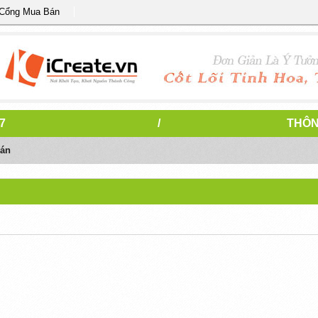
 Cổng Mua Bán
7
/
THÔN
oán