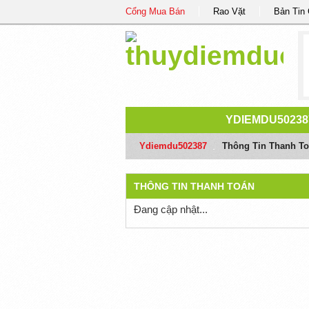
Cổng Mua Bán
Rao Vặt
Bản Tin
YDIEMDU50238
Ydiemdu502387
/
Thông Tin Thanh T
THÔNG TIN THANH TOÁN
Đang cập nhật...