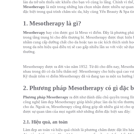
làn da trở nên thiếu sức khiến cho bạn vô cùng lo lắng. Chính vì thế,
Mesotherapy
là một trong những lựa chọn nhận được nhiều sự qua
đặc biệt trong quá trình chăm sóc da, hãy cùng Yến Beauty & Spa tì
1. Mesotherapy là gì?
Mesotherapy
hay còn được gọi là Meso vi điểm. Đây là phương phá
trong tầng trung bì cho đến thượng bì. Mesotherapy được thực hiện 
nhằm cung cấp dưỡng chất cho da hoặc tạo ra các kích thích sinh học
trong da nên hiệu quả điều trị sẽ cao gấp nhiều lần so với việc sử 
thường.
Mesotherapy được ra đời vào năm 1952. Từ đó cho đến nay, Mesoth
nhau trong đó có da liễu thẩm mỹ. Mesotherapy cho hiệu quả cao vượ
Kỹ thuật tiêm vi điểm Mesotherapy đã và đang tạo ra một xu hướng 
2. Phương pháp Mesotherapy có gì đặc b
Phương pháp Mesotherapy
ra đời như đánh dấu chủ quyền trong lĩn
công nghệ làm đẹp Mesotherapy giúp khôi phục làn da bị tổn thương
cho da. Ngoài ra, Mesotherapy cũng đóng góp rất nhiều giá trị cho qu
được sự quan tâm của mọi người nhờ những điểm đặc biệt sau đây:
2.1. Hiệu quả, an toàn
Làm đẹp an toàn và hiệu quả chính là phương châm được đặt lên hà