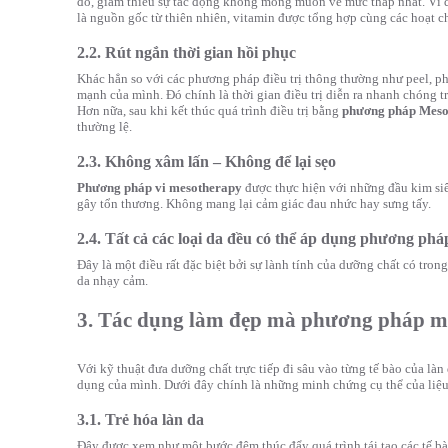
đó, giảm thiểu sự tác động không mong muốn về mức thấp nhất. Vì 
là nguồn gốc từ thiên nhiên, vitamin được tổng hợp cùng các hoạt c
2.2. Rút ngắn thời gian hồi phục
Khác hẳn so với các phương pháp điều trị thông thường như peel, p
mạnh của mình. Đó chính là thời gian điều trị diễn ra nhanh chóng t
Hơn nữa, sau khi kết thúc quá trình điều trị bằng
phương pháp Meso
thường lệ.
2.3. Không xâm lấn – Không để lại sẹo
Phương pháp vi mesotherapy
được thực hiện với những đầu kim siê
gây tổn thương. Không mang lại cảm giác đau nhức hay sưng tấy.
2.4. Tất cả các loại da đều có thể áp dụng phương ph
Đây là một điều rất đặc biệt bởi sự lành tính của dưỡng chất có tron
da nhạy cảm.
3. Tác dụng làm đẹp mà phương pháp m
Với kỹ thuật đưa dưỡng chất trực tiếp đi sâu vào từng tế bào của l
dụng của mình. Dưới đây chính là những minh chứng cụ thể của liệu
3.1. Trẻ hóa làn da
Đây được xem như một bước đệm thúc đẩy quá trình tái tạo các tế bà