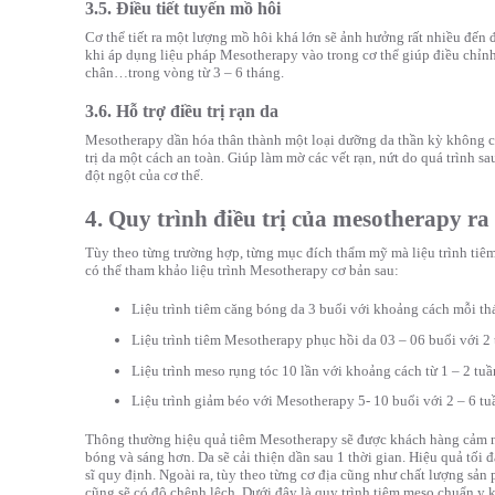
3.5. Điều tiết tuyến mồ hôi
Cơ thể tiết ra một lượng mồ hôi khá lớn sẽ ảnh hưởng rất nhiều đến 
khi áp dụng liệu pháp Mesotherapy vào trong cơ thể giúp điều chỉnh
chân…trong vòng từ 3 – 6 tháng.
3.6. Hỗ trợ điều trị rạn da
Mesotherapy dần hóa thân thành một loại dưỡng da thần kỳ không ch
trị da một cách an toàn. Giúp làm mờ các vết rạn, nứt do quá trình s
đột ngột của cơ thể.
4. Quy trình điều trị của mesotherapy ra
Tùy theo từng trường hợp, từng mục đích thẩm mỹ mà liệu trình tiê
có thể tham khảo liệu trình Mesotherapy cơ bản sau:
Liệu trình tiêm căng bóng da 3 buổi với khoảng cách mỗi thá
Liệu trình tiêm Mesotherapy phục hồi da 03 – 06 buổi với 2 
Liệu trình meso rụng tóc 10 lần với khoảng cách từ 1 – 2 tuầ
Liệu trình giảm béo với Mesotherapy 5- 10 buổi với 2 – 6 tu
Thông thường hiệu quả tiêm Mesotherapy sẽ được khách hàng cảm n
bóng và sáng hơn. Da sẽ cải thiện dần sau 1 thời gian. Hiệu quả tối đ
sĩ quy định. Ngoài ra, tùy theo từng cơ địa cũng như chất lượng s
cũng sẽ có độ chênh lệch. Dưới đây là quy trình tiêm meso chuẩn y