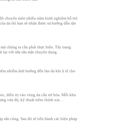
h độ chuyên môn nhiều năm kinh nghiệm hỗ trợ
i của da thì bạn sẽ nhận được sự hướng dẫn tận
 mà chúng ta cần phải thực hiện. Tẩy trang
t lại với sữa rửa mặt chuyên dụng.
viêm nhiễm ảnh hưởng đến làn da khi ủ tê cho
c, điều trị vào vùng da cần trẻ hóa. Mỗi khu
ượng vừa đủ, kỹ thuật tiêm chính xác…
p tấn công. Sau đó sẽ tiến hành các biện pháp