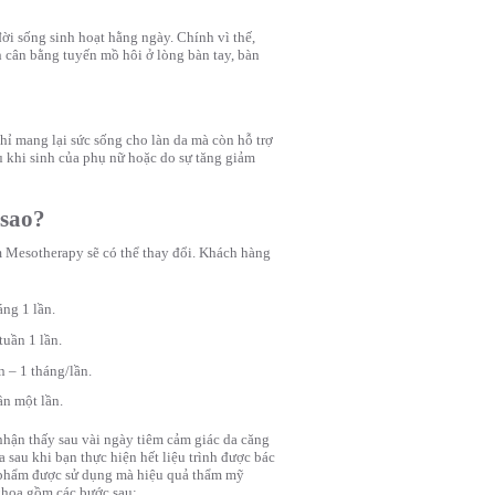
đời sống sinh hoạt hằng ngày. Chính vì thế,
 cân bằng tuyến mồ hôi ở lòng bàn tay, bàn
ỉ mang lại sức sống cho làn da mà còn hỗ trợ
au khi sinh của phụ nữ hoặc do sự tăng giảm
 sao?
m Mesotherapy sẽ có thể thay đổi. Khách hàng
ng 1 lần.
tuần 1 lần.
n – 1 tháng/lần.
ần một lần.
hận thấy sau vài ngày tiêm cảm giác da căng
a sau khi bạn thực hiện hết liệu trình được bác
ản phẩm được sử dụng mà hiệu quả thẩm mỹ
 khoa gồm các bước sau: