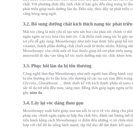
chất. Với phương thức đẩy tinh chất tế bào gốc đến tầng trung bì lẫn
phát triển giúp nuôi dưỡng làn da. Điều này, thúc đẩy sự phát triển cá
căng bóng rạng ngời.
3.2. Bổ sung dưỡng chất kích thích nang tóc phát triển
Mái tóc cũng là một yếu tố tạo nên sức hút của phái nữ, chính vì thế
ngăn ngừa sự oxy hóa cho mái tóc. Cải thiện tình trạng tóc bị gãy rụn
xơ yếu dễ gãy rụng. Mesotherapy như một loại dược liệu giúp hỗ trợ
vitamin, thành phần dưỡng chất chiết xuất từ thiên nhiên. Không nh
Mesotherapy còn chứa một số loại thuốc giúp hỗ trợ phát triển nang 
minoxidil đi sâu vào từng kẽ tóc nuôi dưỡng mái tóc chắc khỏe hơn.
3.3. Phục hồi làn da bị tổn thương
Công nghệ làm đẹp Mesotherapy như một người bạn đồng hành xuyên 
bị tổn thương do bị lão hóa, tổn thương từ các tia cực tím. Bên tron
Glycolic, Glutathione…. được thiết kế với kích thước phân tử nano 
sắc tố da trở nên đều màu, sáng mịn. Đồng thời giúp ngăn ngừa sự hì
gây
nám da
.
3.4. Lấy lại vóc dáng thon gọn
Mesotherapy xuất hiện giúp xua tan nỗi lo tự ti về vóc dáng cho ph
pháp này chính ngăn ngừa sự hấp thụ chất béo, đánh tan lượng mỡ t
tiến hành bằng cách Mesotherapy vi điểm đến những vị trí chứa nhiề
hợp với chế độ ăn uống lành mạnh, tập thể dục để đạt được kết quả 