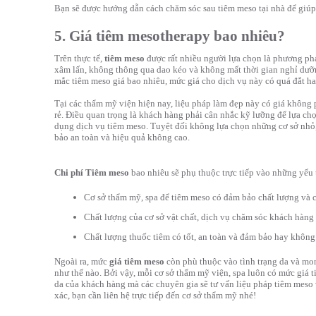
Bạn sẽ được hướng dẫn cách chăm sóc sau tiêm meso tại nhà để giúp h
5. Giá tiêm mesotherapy bao nhiêu?
Trên thực tế,
tiêm meso
được rất nhiều người lựa chọn là phương ph
xâm lấn, không thông qua dao kéo và không mất thời gian nghỉ dưỡn
mắc tiêm meso giá bao nhiêu, mức giá cho dịch vụ này có quá đắt h
Tại các thẩm mỹ viện hiện nay, liệu pháp làm đẹp này có giá không
rẻ. Điều quan trọng là khách hàng phải cân nhắc kỹ lưỡng để lựa chọ
dụng dịch vụ tiêm meso. Tuyệt đối không lựa chọn những cơ sở nhỏ,
bảo an toàn và hiệu quả không cao.
Chi phí Tiêm meso
bao nhiêu sẽ phụ thuộc trực tiếp vào những yếu 
Cơ sở thẩm mỹ, spa để tiêm meso có đảm bảo chất lượng và c
Chất lượng của cơ sở vật chất, dịch vụ chăm sóc khách hàng 
Chất lượng thuốc tiêm có tốt, an toàn và đảm bảo hay không
Ngoài ra, mức
giá tiêm meso
còn phù thuộc vào tình trạng da và mo
như thế nào. Bởi vậy, mỗi cơ sở thẩm mỹ viện, spa luôn có mức giá 
da của khách hàng mà các chuyên gia sẽ tư vấn liệu pháp tiêm meso 
xác, bạn cần liên hệ trực tiếp đến cơ sở thẩm mỹ nhé!