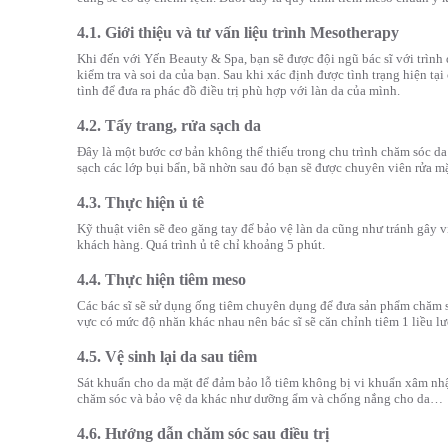
4.1. Giới thiệu và tư vấn liệu trình Mesotherapy
Khi đến với Yến Beauty & Spa, bạn sẽ được đội ngũ bác sĩ với trìn
kiểm tra và soi da của bạn. Sau khi xác định được tình trạng hiện tạ
tình để đưa ra phác đồ điều trị phù hợp với làn da của mình.
4.2. Tẩy trang, rửa sạch da
Đây là một bước cơ bản không thể thiếu trong chu trình chăm sóc da
sạch các lớp bụi bẩn, bã nhờn sau đó bạn sẽ được chuyên viên rửa mặ
4.3. Thực hiện ủ tê
Kỹ thuật viên sẽ đeo găng tay để bảo vệ làn da cũng như tránh gây 
khách hàng. Quá trình ủ tê chỉ khoảng 5 phút.
4.4. Thực hiện tiêm meso
Các bác sĩ sẽ sử dụng ống tiêm chuyên dụng để đưa sản phẩm chăm só
vực có mức độ nhăn khác nhau nên bác sĩ sẽ căn chỉnh tiêm 1 liều l
4.5. Vệ sinh lại da sau tiêm
Sát khuẩn cho da mặt để đảm bảo lỗ tiêm không bị vi khuẩn xâm nhậ
chăm sóc và bảo vệ da khác như dưỡng ẩm và chống nắng cho da…
4.6. Hướng dẫn chăm sóc sau điều trị