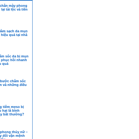
 chân mày phong
ại tài lộc và tiền
làm sạch da mụn
hiệu quả tại nhà
ăm sóc da bị mụn
 phục hồi nhanh
u quả
7 bước chăm sóc
n và những điều
g tiêm meso bị
 hạt là bình
y bất thường?
phong thủy nữ –
ay đổi vận mệnh