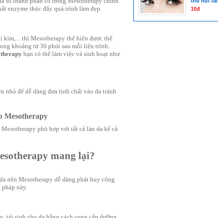
đa số thành phần có trong Mesotherapy chính
thu hút tài
hất enzyme thúc đẩy quá trình làm đẹp.
10đ
hi kim,…thì Mesotherapy thể hiện được thế
rong khoảng từ 30 phút sau mỗi liệu trình.
therapy
bạn có thể làm việc và sinh hoạt như
u nhỏ để dễ dàng đưa tinh chất vào da tránh
áp Mesotherapy
g Mesotherapy phù hợp với tất cả làn da kể cả
esotherapy mang lại?
àn da nên Mesotherapy dễ dàng phát huy công
 pháp này.
o, tái sinh cho da bằng cách cung cấp dưỡng