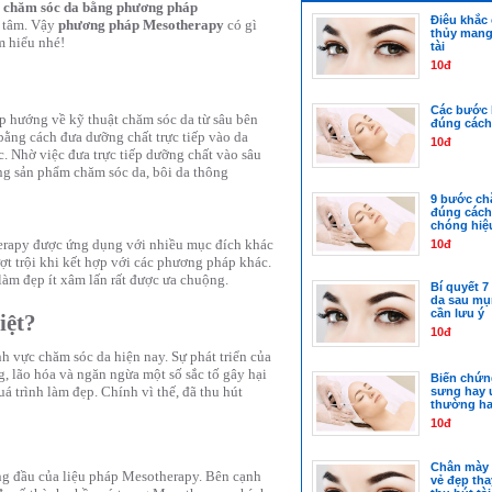
chăm sóc da bằng phương pháp
Điêu khắc
n tâm. Vậy
phương pháp Mesotherapy
có gì
thủy mang l
m hiểu nhé!
tài
10đ
Các bước 
p hướng về kỹ thuật chăm sóc da từ sâu bên
đúng cách 
bằng cách đưa dưỡng chất trực tiếp vào da
10đ
. Nhờ việc đưa trực tiếp dưỡng chất vào sâu
dụng sản phẩm chăm sóc da, bôi da thông
9 bước ch
đúng cách
chóng hiệ
erapy được ứng dụng với nhiều mục đích khác
10đ
t trội khi kết hợp với các phương pháp khác.
làm đẹp ít xâm lấn rất được ưa chuộng.
Bí quyết 
da sau mụ
cần lưu ý
iệt?
10đ
h vực chăm sóc da hiện nay. Sự phát triển của
, lão hóa và ngăn ngừa một số sắc tố gây hại
Biến chứn
á trình làm đẹp. Chính vì thế, đã thu hút
sưng hay u
thường ha
10đ
Chân mày 
ng đầu của liệu pháp Mesotherapy. Bên cạnh
vẻ đẹp th