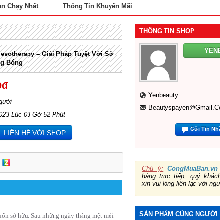
án Chạy Nhất
Thông Tin Khuyến Mãi
THÔNG TIN SHOP
YEN
sotherapy – Giải Pháp Tuyệt Vời Sở
ng Bóng
0đ
Yenbeauty
gười
Beautyspayen@gmail.c
2023 Lúc 03 Gờ 52 Phút
Gửi Tin Nh
LIÊN HỆ VỚI SHOP
Chú ý:
CongMuaBan.vn
hàng trực tiếp, quý khá
xin vui lòng liên lạc với ng
SẢN PHẨM CÙNG NGƯỜI
muốn sở hữu. Sau những ngày tháng mệt mỏi