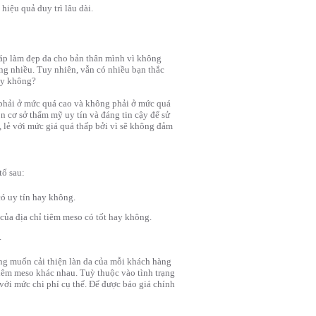
iệu quả duy trì lâu dài.
áp làm đẹp da cho bản thân mình vì không
g nhiều. Tuy nhiên, vẫn có nhiều bạn thắc
ay không?
 phải ở mức quá cao và không phải ở mức quá
n cơ sở thẩm mỹ uy tín và đáng tin cậy để sử
 lẻ với mức giá quá thấp bởi vì sẽ không đảm
tố sau:
ó uy tín hay không.
của địa chỉ tiêm meso có tốt hay không.
.
ng muốn cải thiện làn da của mỗi khách hàng
tiêm meso khác nhau. Tuỳ thuộc vào tình trạng
với mức chi phí cụ thể. Để được báo giá chính