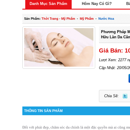
Danh Mục Sản Phẩm
Hôm Nay Có Gì?
B
Sản Phẩm:
Thời Trang - Mỹ Phẩm
-
Mỹ Phẩm
-
Nước Hoa
Phương Pháp Me
Hữu Làn Da Că
Giá Bán: 1
Lượt Xem: 2277 n
Cập Nhật: 20/05/
Chia Sẽ:
THÔNG TIN SẢN PHẨM
Đối với phái đẹp, chăm sóc da chính là một đặc quyền mà ai cũng 