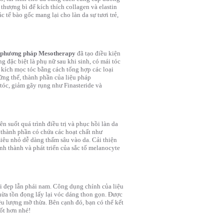
 thượng bì để kích thích collagen và elastin
c tế bào gốc mang lại cho làn da sự tươi trẻ,
phương pháp Mesotherapy
đã tạo điều kiện
g đặc biệt là phụ nữ sau khi sinh, có mái tóc
 kích mọc tóc bằng cách tổng hợp các loại
ững thế, thành phần của liệu pháp
tóc, giảm gãy rụng như Finasteride và
suốt quá trình điều trị và phục hồi làn da
g thành phần có chứa các hoạt chất như
siêu nhỏ dễ dàng thấm sâu vào da. Cải thiện
nh thành và phát triển của sắc tố melanocyte
ái đẹp lẫn phái nam. Công dụng chính của liệu
hừa tồn đọng lấy lại vóc dáng thon gọn. Được
u lượng mỡ thừa. Bên cạnh đó, bạn có thể kết
tốt hơn nhé!