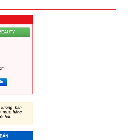
BEAUTY
om
ắn
không bán
ch mua hàng
ười bán.
 BÁN