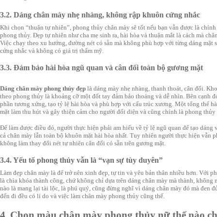
3.2. Dáng chân mày nhẹ nhàng, không rập khuôn cứng nhắc
Khi chọn “thuận tự nhiên”, phong thủy chân mày sẽ tốt nếu bạn vẫn được là chín
phong thủy. Đẹp tự nhiên như cha mẹ sinh ra, hài hòa và thuận mắt là cách mà ch
Việc chạy theo xu hướng, đường nét có sẵn mà không phù hợp với từng dáng mặt sẽ
cứng nhắc và không có giá trị thẩm mỹ.
3.3. Đảm bảo hài hòa ngũ quan và cân đối toàn bộ gương mặt
Dáng chân mày phong thủy đẹp
là dáng mày nhẹ nhàng, thanh thoát, cân đối. Kh
theo phong thủy là khoảng cỡ một đốt tay đảm bảo thoáng và dễ nhìn. Bên cạnh đ
phần tương xứng, tạo tỷ lệ hài hòa và phù hợp với cấu trúc xương. Một tổng thể h
mặt làm thu hút và gây thiện cảm cho người đối diện và cũng chính là phong thủy
Để làm được điều đó, người thực hiện phải am hiểu về tỷ lệ ngũ quan để tạo dáng v
cả chân mày lẫn toàn bộ khuôn mặt hài hòa nhất. Tuy nhiên người thực hiện vẫn 
không làm thay đổi nét tự nhiên cân đối có sẵn trên gương mặt.
3.4. Yếu tố phong thủy vẫn là “vạn sự tùy duyên”
Làm đẹp chân mày là để trở nên xinh đẹp, tự tin và yêu bản thân nhiều hơn. Với phụ
là chìa khóa thành công, chứ không chỉ dựa trên dáng chân mày mà thành, không
nào là mang lại tài lộc, là phú quý, cũng đừng nghĩ vì dáng chân mày đó mà đen đ
đến đi đều có lí do và việc làm chân mày phong thủy cũng thế.
4. Chọn màu chân mày phong thủy nữ thế nào c