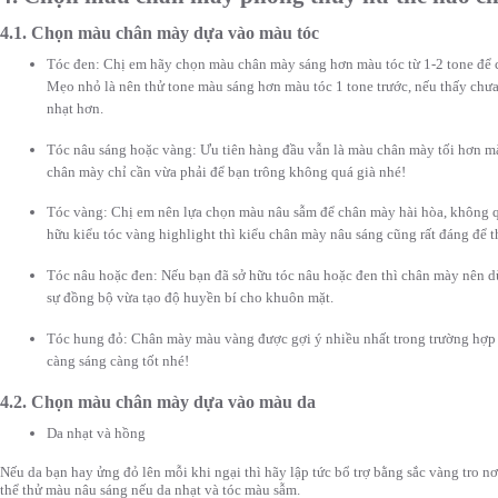
4.1. Chọn màu chân mày dựa vào màu tóc
Tóc đen: Chị em hãy chọn màu chân mày sáng hơn màu tóc từ 1-2 tone để c
Mẹo nhỏ là nên thử tone màu sáng hơn màu tóc 1 tone trước, nếu thấy chưa
nhạt hơn.
Tóc nâu sáng hoặc vàng: Ưu tiên hàng đầu vẫn là màu chân mày tối hơn màu
chân mày chỉ cần vừa phải để bạn trông không quá già nhé!
Tóc vàng: Chị em nên lựa chọn màu nâu sẫm để chân mày hài hòa, không q
hữu kiểu tóc vàng highlight thì kiểu chân mày nâu sáng cũng rất đáng để t
Tóc nâu hoặc đen: Nếu bạn đã sở hữu tóc nâu hoặc đen thì chân mày nên d
sự đồng bộ vừa tạo độ huyền bí cho khuôn mặt.
Tóc hung đỏ: Chân mày màu vàng được gợi ý nhiều nhất trong trường hợp
càng sáng càng tốt nhé!
4.2. Chọn màu chân mày dựa vào màu da
Da nhạt và hồng
Nếu da bạn hay ửng đỏ lên mỗi khi ngại thì hãy lập tức bổ trợ bằng sắc vàng tro 
thể thử màu nâu sáng nếu da nhạt và tóc màu sẫm.