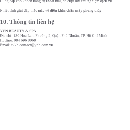
Cung cấp cho khách hàng sự thoải mái, dễ chịu khi trải nghiệm dịch vụ
Nhiệt tình giải đáp thắc mắc về
điêu khắc chân mày phong thủy
10. Thông tin liên hệ
YẾN BEAUTY & SPA
Địa chỉ: 130 Hoa Lan, Phường 2, Quận Phú Nhuận, TP. Hồ Chí Minh
Hotline: 084 696 8068
Email:
tvkh.contact@ynb.com.vn