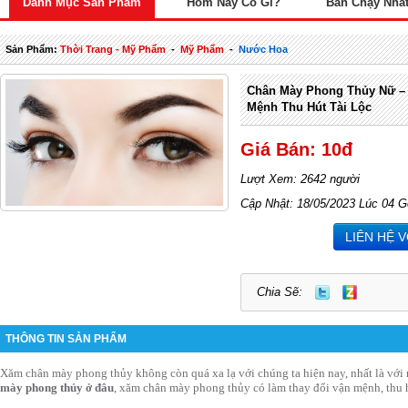
Danh Mục Sản Phẩm
Hôm Nay Có Gì?
Bán Chạy Nhấ
Sản Phẩm:
Thời Trang - Mỹ Phẩm
-
Mỹ Phẩm
-
Nước Hoa
Chân Mày Phong Thủy Nữ – 
Mệnh Thu Hút Tài Lộc
Giá Bán: 10đ
Lượt Xem: 2642 người
Cập Nhật: 18/05/2023 Lúc 04 G
LIÊN HỆ 
Chia Sẽ:
THÔNG TIN SẢN PHẨM
Xăm chân mày phong thủy không còn quá xa lạ với chúng ta hiện nay, nhất là với 
mày phong thủy ở đâu
, xăm chân mày phong thủy có làm thay đổi vận mệnh, thu h