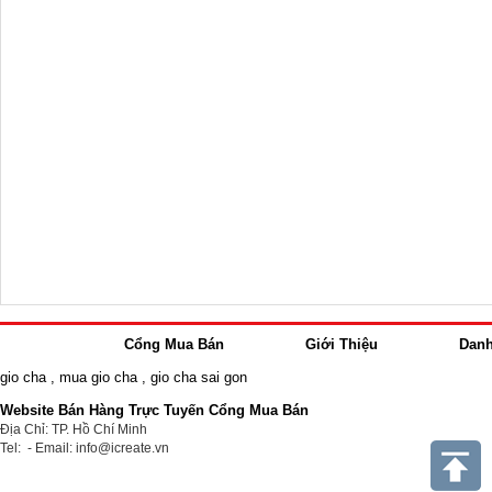
Cổng Mua Bán
Giới Thiệu
Dan
gio cha
,
mua gio cha
,
gio cha sai gon
Website Bán Hàng Trực Tuyến Cổng Mua Bán
Địa Chỉ: TP. Hồ Chí Minh
Tel: - Email: info@icreate.vn