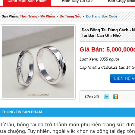
Danh Mục Sản Phẩm
Hôm Nay Có Gì?
Bán Chạy Nhấ
Sản Phẩm:
Thời Trang - Mỹ Phẩm
-
Đồ Trang Sức
-
Đồ Trang Sức Cưới
Đeo Bông Tai Đúng Cách - 
Tai Bạn Cần Ghi Nhớ
Giá Bán: 5,000,000
Lượt Xem: 3355 người
Cập Nhật: 27/12/2021 Lúc 14 G
LIÊN HỆ 
Chia Sẽ:
THÔNG TIN SẢN PHẨM
Từ lâu, bông tai đã trở thành món phụ kiện trang sức đượ
ưa chuộng. Tuy nhiên, ngoài việc chọn ra bông tai đẹp tô