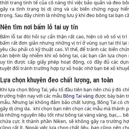
thời trang tinh tế của cô nàng thì việc bảo quản và đeo b
gây ra tình trạng bị dị ứng và các biến chứng nguy hi
trọng. Sau đây chính là những lưu ý khi đeo bông tai bạn c
Nên tìm nơi bấm lỗ tai uy tín
Bấm lỗ tai đòi hỏi sự cẩn thận rất cao, hiện có vô số vị trí 
bấm rất đơn giản nhưng những vị trí ở vùng sụn tai thì lại 
yêu cầu phải có kỹ thuật cao. Vì thế, để tránh các biến c
căn bệnh lây nhiễm khi xỏ bông tai, các bạn cần lựa chọ
uy tín được cấp giấy phép hoạt động, có đầy đủ các dụn
tuyệt đối tránh trường hợp tự xỏ hoặc nhờ bạn bè xỏ khuy
Lựa chọn khuyên đeo chất lượng, an toàn
Khi lựa chọn Bông Tai, yếu tố đầu tiên bạn nên chú ý đó chín
trường hiện nay với các mẫu
Bông Tai
vàng
được bày bán trà
mẫu. Nhưng lại không đảm bảo chất lượng, Bông Tai có c
gây dị ứng da. khi chọn bạn nên chọn các mẫu mà thành 
là những nguyên liệu tốt như bông tai vàng vàng, bạc,… b
chứa cực ít thành phần Niken, sẽ không gây ra trường hợp
cũng rất ít. Ngoài việc lựa chọn chất liệu, bạn cũng nên c