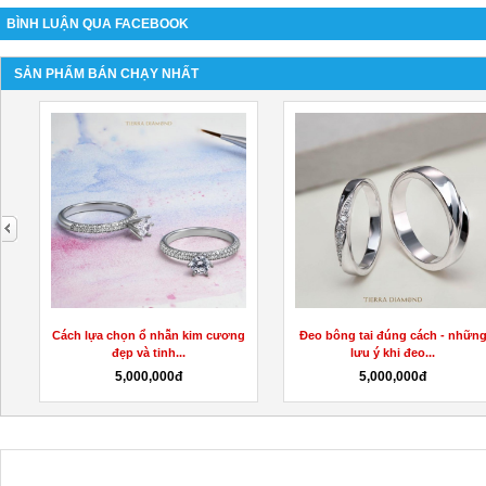
BÌNH LUẬN QUA FACEBOOK
SẢN PHẨM BÁN CHẠY NHẤT
next
c
Cách lựa chọn ổ nhẫn kim cương
Đeo bông tai đúng cách - nhữn
đẹp và tinh...
lưu ý khi đeo...
5,000,000đ
5,000,000đ