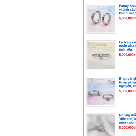
Fancy Sha
vị tính cá
kim cươn
5,000,000đ
Lịch sử củ
nhẫn cầu h
tình yêu
5,000,000đ
Bí quyết 
thiên nhiê
nguyện, c
5,000,000đ
Những mẫu
'đốn tim' 
mùa cưới 
5,000,000đ