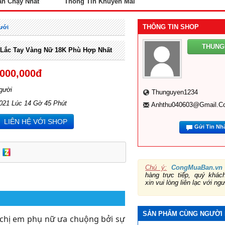
án Chạy Nhất
Thông Tin Khuyến Mãi
THÔNG TIN SHOP
ưới
THUNG
Lắc Tay Vàng Nữ 18K Phù Hợp Nhất
,000,000đ
gười
Thunguyen1234
2021 Lúc 14 Gờ 45 Phút
Anhthu040603@gmail.c
LIÊN HỆ VỚI SHOP
Gửi Tin Nh
Chú ý:
CongMuaBan.vn
hàng trực tiếp, quý khá
xin vui lòng liên lạc với ng
SẢN PHẨM CÙNG NGƯỜI
u chị em phụ nữ ưa chuộng bởi sự