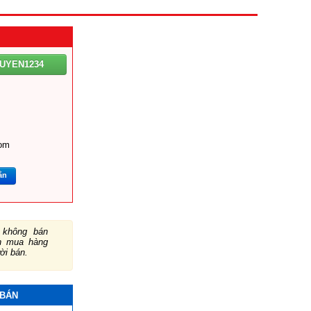
UYEN1234
om
ắn
không bán
ch mua hàng
ười bán.
 BÁN