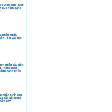
pe Diamond - Đọc
ch qua hình dáng
g
a nhẫn cưới,
ôn - Tín vật của
chọn nhẫn cầu hôn
n - Nàng mãn
hàng hạnh phúc
 nhẫn cưới đẹp
các cặp đôi trong
năm nay