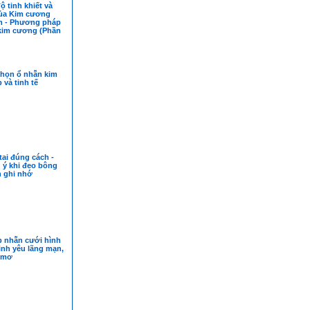
ộ tinh khiết và
ủa Kim cương
ên - Phương pháp
kim cương (Phần
chọn ổ nhẫn kim
và tinh tế
ai đúng cách -
 ý khi đeo bông
n ghi nhớ
p nhẫn cưới hình
Tình yêu lãng mạn,
 mơ