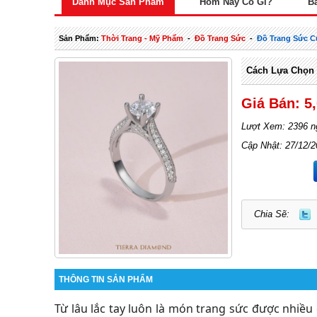
Danh Mục Sản Phẩm
Hôm Nay Có Gì?
B
Sản Phẩm:
Thời Trang - Mỹ Phẩm
-
Đồ Trang Sức
-
Đồ Trang Sức C
Cách Lựa Chọn 
Giá Bán: 5
Lượt Xem: 2396 n
Cập Nhật: 27/12/
Chia Sẽ:
THÔNG TIN SẢN PHẨM
Từ lâu lắc tay luôn là món trang sức được nhiề