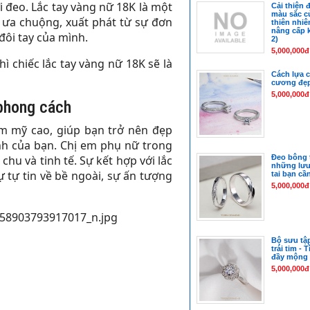
 đeo. Lắc tay vàng nữ 18K là một
Cải thiện đ
màu sắc c
i ưa chuộng, xuất phát từ sự đơn
thiên nhi
nâng cấp 
đôi tay của mình.
2)
5,000,000đ
ì chiếc lắc tay vàng nữ 18K sẽ là
Cách lựa 
cương đẹp 
5,000,000đ
 phong cách
m mỹ cao, giúp bạn trở nên đẹp
ính của bạn. Chị em phụ nữ trong
Đeo bông t
hu và tinh tế. Sự kết hợp với lắc
những lưu
 tự tin về bề ngoài, sự ấn tượng
tai bạn cầ
5,000,000đ
Bộ sưu tậ
trái tim - 
đầy mộng
5,000,000đ