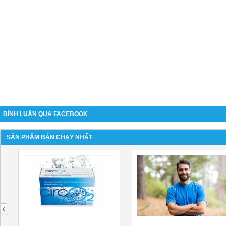
BÌNH LUẬN QUA FACEBOOK
SẢN PHẨM BÁN CHẠY NHẤT
next