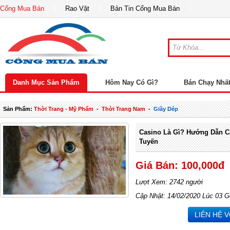
Cổng Mua Bán
Rao Vặt
Bản Tin Cổng Mua Bán
Danh Mục Sản Phẩm
Hôm Nay Có Gì?
Bán Chạy Nhấ
Sản Phẩm:
Thời Trang - Mỹ Phẩm
-
Thời Trang Nam
-
Giầy Dép
Casino Là Gì? Hướng Dẫn C
Tuyến
Giá Bán: 100,000đ
Lượt Xem: 2742 người
Cập Nhật: 14/02/2020 Lúc 03 G
LIÊN HỆ 