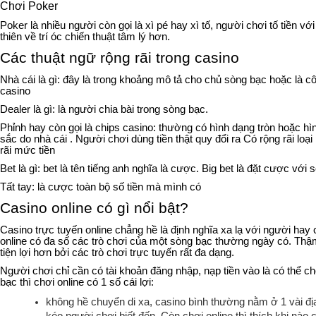
Chơi Poker
Poker là nhiều người còn gọi là xì pé hay xì tố, người chơi tố tiền với
thiên về trí óc chiến thuật tâm lý hơn.
Các thuật ngữ rộng rãi trong casino
Nhà cái là gì: đây là trong khoảng mô tả cho chủ sòng bạc hoặc là cô
casino
Dealer là gì: là người chia bài trong sòng bạc.
Phỉnh hay còn gọi là chips casino: thường có hình dạng tròn hoặc h
sắc do nhà cái . Người chơi dùng tiền thật quy đổi ra Có rộng rãi loạ
rãi mức tiền
Bet là gì: bet là tên tiếng anh nghĩa là cược. Big bet là đặt cược với s
Tất tay: là cược toàn bộ số tiền mà mình có
Casino online có gì nổi bật?
Casino trực tuyến online chẳng hề là định nghĩa xa lạ với người hay
online có đa số các trò chơi của một sòng bạc thường ngày có. Th
tiện lợi hơn bởi các trò chơi trực tuyến rất đa dạng.
Người chơi chỉ cần có tài khoản đăng nhập, nạp tiền vào là có thể c
bạc thì chơi online có 1 số cái lợi:
không hề chuyển di xa, casino bình thường nằm ở 1 vài địa 
kéo người chơi biết đến. Còn chơi online thì thích khi nào 