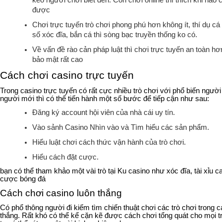
được
Chơi trực tuyến trò chơi phong phú hơn không ít, thí dụ c
số xóc đĩa, bắn cá thì sòng bạc truyền thống ko có.
Về vấn đề rào cản pháp luật thì chơi trực tuyến an toàn hơ
bảo mật rất cao
Cách chơi casino trực tuyến
Trong casino trực tuyến có rất cực nhiều trò chơi với phổ biến ngườ
người mới thì có thể tiến hành một số bước để tiếp cận như sau:
Đăng ký account hội viên của nhà cái uy tín.
Vào sảnh Casino Nhìn vào và Tìm hiểu các sản phẩm.
Hiểu luật chơi cách thức vận hành của trò chơi.
Hiểu cách đặt cược.
bạn có thể tham khảo một vài trò tại Ku casino như xóc đĩa, tài xỉu c
cược bóng đá
Cách chơi casino luôn thắng
Có phổ thông người đi kiếm tìm chiến thuật chơi các trò chơi trong 
thắng. Rất khó có thể kể cặn kẽ được cách chơi tổng quát cho mọi t