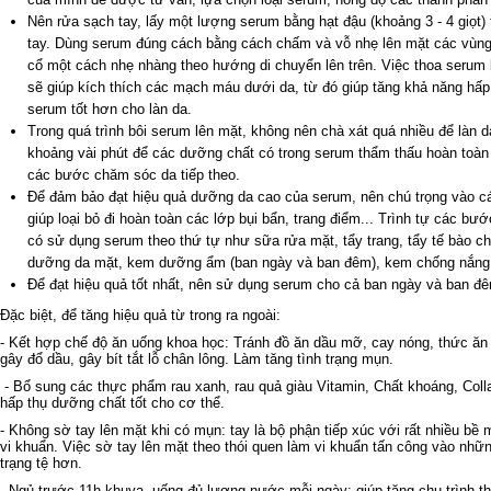
Nên rửa sạch tay, lấy một lượng serum bằng hạt đậu (khoảng 3 - 4 giọt)
tay. Dùng serum đúng cách bằng cách chấm và vỗ nhẹ lên mặt các vùng
cổ một cách nhẹ nhàng theo hướng di chuyển lên trên. Việc thoa seru
sẽ giúp kích thích các mạch máu dưới da, từ đó giúp tăng khả năng hấp
serum tốt hơn cho làn da.
Trong quá trình bôi serum lên mặt, không nên chà xát quá nhiều để làn 
khoảng vài phút để các dưỡng chất có trong serum thẩm thấu hoàn toàn v
các bước chăm sóc da tiếp theo.
Để đảm bảo đạt hiệu quả dưỡng da cao của serum, nên chú trọng vào 
giúp loại bỏ đi hoàn toàn các lớp bụi bẩn, trang điểm... Trình tự các bư
có sử dụng serum theo thứ tự như sữa rửa mặt, tẩy trang, tẩy tế bào chế
dưỡng da mặt, kem dưỡng ẩm (ban ngày và ban đêm), kem chống nắng (
Để đạt hiệu quả tốt nhất, nên sử dụng serum cho cả ban ngày và ban đ
Đặc biệt, để tăng hiệu quả từ trong ra ngoài:
- Kết hợp chế độ ăn uống khoa học: Tránh đồ ăn dầu mỡ, cay nóng, thức ăn
gây đổ dầu, gây bít tắt lỗ chân lông. Làm tăng tình trạng mụn.
- Bổ sung các thực phẩm rau xanh, rau quả giàu Vitamin, Chất khoáng, Colla
hấp thụ dưỡng chất tốt cho cơ thể.
- Không sờ tay lên mặt khi có mụn: tay là bộ phận tiếp xúc với rất nhiều bề 
vi khuẩn. Việc sờ tay lên mặt theo thói quen làm vi khuẩn tấn công vào nhữ
trạng tệ hơn.
- Ngủ trước 11h khuya, uống đủ lượng nước mỗi ngày: giúp tăng chu trình th