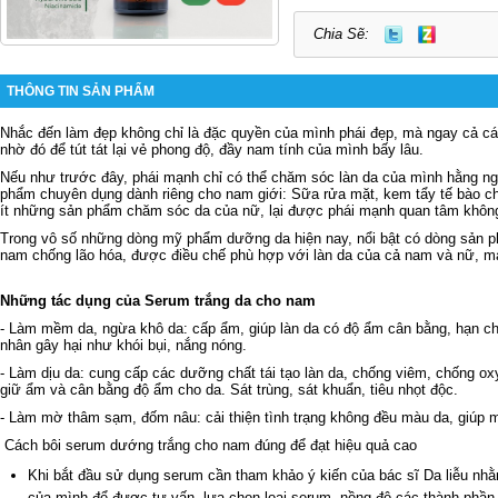
Chia Sẽ:
THÔNG TIN SẢN PHẨM
Nhắc đến làm đẹp không chỉ là đặc quyền của mình phái đẹp, mà ngay cả c
nhờ đó để tút tát lại vẻ phong độ, đầy nam tính của mình bấy lâu.
Nếu như trước đây, phái mạnh chỉ có thể chăm sóc làn da của mình hằng 
phẩm chuyên dụng dành riêng cho nam giới: Sữa rửa mặt, kem tẩy tế bào ch
ít những sản phẩm chăm sóc da của nữ, lại được phái mạnh quan tâm khôn
Trong vô số những dòng mỹ phẩm dưỡng da hiện nay, nổi bật có dòng sản
nam
chống lão hóa, được điều chế phù hợp với làn da của cả nam và nữ, man
Những tác dụng của
Serum trắng da cho nam
- Làm mềm da, ngừa khô da: cấp ẩm, giúp làn da có độ ẩm cân bằng, hạn c
nhân gây hại như khói bụi, nắng nóng.
- Làm dịu da: cung cấp các dưỡng chất tái tạo làn da, chống viêm, chống ox
giữ ẩm và cân bằng độ ẩm cho da. Sát trùng, sát khuẩn, tiêu nhọt độc.
- Làm mờ thâm sạm, đốm nâu: cải thiện tình trạng không đều màu da, giúp 
Cách bôi
serum dướng trắng cho nam
đúng để đạt hiệu quả cao
Khi bắt đầu sử dụng serum cần tham khảo ý kiến của bác sĩ Da liễu nhằ
của mình để được tư vấn, lựa chọn loại serum, nồng độ các thành phần 