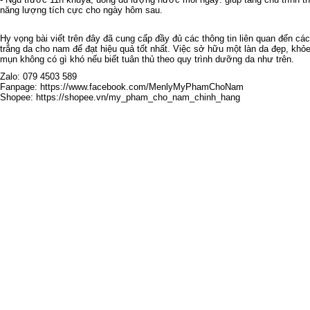
năng lượng tích cực cho ngày hôm sau.
Hy vọng bài viết trên đây đã cung cấp đầy đủ các thông tin liên quan đến c
trắng da cho nam
để đạt hiệu quả tốt nhất. Việc sở hữu một làn da đẹp, kh
mụn không có gì khó nếu biết tuân thủ theo quy trình dưỡng da như trên.
Zalo: 079 4503 589
Fanpage: https://www.facebook.com/MenlyMyPhamChoNam
Shopee: https://shopee.vn/my_pham_cho_nam_chinh_hang