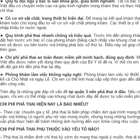
► Quy tụ
đội ngũ y bác sĩ sản khoa giỏi, giàu kinh nghiệm
: Tất cả bác 
Việt đều có chuyên môn cao và giàu kinh nghiệm trong khám thai và thực hi
chỉ thai.
►
Có cơ sở vật chất, trang thiết bị hiện đại
: Để mang lại kết quả khám tha
khám luôn chú trọng đầu tư về cơ sở vật chất phòng khám. Các thiết bị y tế
nhập khẩu từ nước ngoài.
► Quy trình phá thai nhanh chóng và hiệu quả
: Trước khi đến phòng khá
đặt hẹn trước với bác sĩ của phòng khám (bằng cách nhấp vào khung chat on
nơi sẽ được ưu tiên trước mà không phải bóc số thứ tự. Điều này sẽ giúp cho
thời gian.
► Chi phí phá thai an toàn được niêm yết minh bạch, đúng quy định
: M
Việt đều được niêm yết đúng theo quy định của Bộ Y tế đề ra. Vì thế chị em 
đề đội giá khi đến phá thai tại đây.
► Phòng khám làm việc không ngày nghỉ
: Phòng khám làm việc từ 8h00 
kể cả Chủ Nhật và ngày Lễ. Chị em có thể linh hoạt sắp xếp thời gian đến
đến công việc.
Trên đây là những giải đáp về vấn đề
tại quận 3 nên phá thai ở đâu
. Nếu c
quan, chị em có thể nhấp vào khung chat dưới đây để được tư vấn miễn phí
CHI PHÍ PHÁ THAI HIỆN NAY LÀ BAO NHIÊU?
– Theo các chuyên gia y tế, phá thai là biện pháp chấm dứt quá trình mang t
việc mà không có người phụ nữ nào mong muốn, nhưng trong những trường 
vẫn phải thực hiện để tránh những ảnh hưởng đến sức khỏe cũng như cuộc
CHI PHÍ PHÁ THAI PHỤ THUỘC VÀO YẾU TỐ NÀO?
– Phá thai là nhằm đình chỉ thai kỳ sớm do mang thai ngoài ý muốn, thai dị 