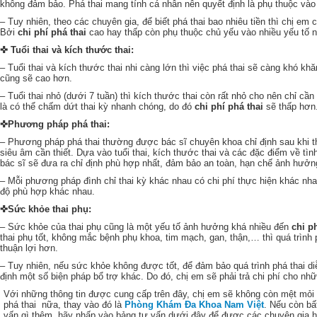
không đảm bảo. Phá thai mang tính cá nhân nên quyết định là phụ thuộc vào 
– Tuy nhiên, theo các chuyên gia, để biết phá thai bao nhiêu tiền thì chị em
Bởi
chi phí phá thai
cao hay thấp còn phụ thuộc chủ yếu vào nhiều yếu tố 
✜
Tuổi thai và kích thước thai:
– Tuổi thai và kích thước thai nhi càng lớn thì việc phá thai sẽ càng khó kh
cũng sẽ cao hơn.
– Tuổi thai nhỏ (dưới 7 tuần) thì kích thước thai còn rất nhỏ cho nên chỉ cầ
là có thể chấm dứt thai kỳ nhanh chóng, do đó
chi phí phá thai
sẽ thấp hơn
✜Phương pháp phá thai:
– Phương pháp phá thai thường được bác sĩ chuyên khoa chỉ định sau khi t
siêu âm cần thiết. Dựa vào tuổi thai, kích thước thai và các đặc điểm về tìn
bác sĩ sẽ đưa ra chỉ định phù hợp nhất, đảm bảo an toàn, hạn chế ảnh hưở
– Mỗi phương pháp đình chỉ thai kỳ khác nhau có chi phí thực hiện khác nh
độ phù hợp khác nhau.
✜Sức khỏe thai phụ:
– Sức khỏe của thai phụ cũng là một yếu tố ảnh hưởng khá nhiều đến
chi p
thai phụ tốt, không mắc bệnh phụ khoa, tim mạch, gan, thận,… thì quá trình
thuận lợi hơn.
– Tuy nhiên, nếu sức khỏe không được tốt, để đảm bảo quá trình phá thai diễ
định một số biện pháp bổ trợ khác. Do đó, chị em sẽ phải trả chi phí cho nh
Với những thông tin được cung cấp trên đây, chị em sẽ không còn mệt mỏi t
phá thai nữa, thay vào đó là
Phòng Khám Đa Khoa Nam Việt
. Nếu còn b
vấn gì thêm, hãy nhấp vào bảng tư vấn dưới đây để được các chuyên gia hỗ