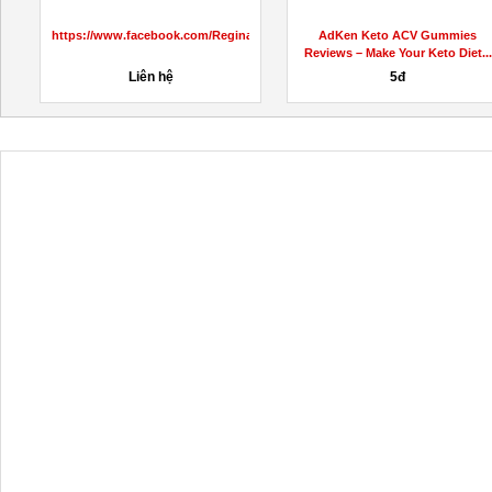
https://www.facebook.com/ReginaKetoGummiesCanada
AdKen Keto ACV Gummies
Reviews – Make Your Keto Diet...
Liên hệ
5đ