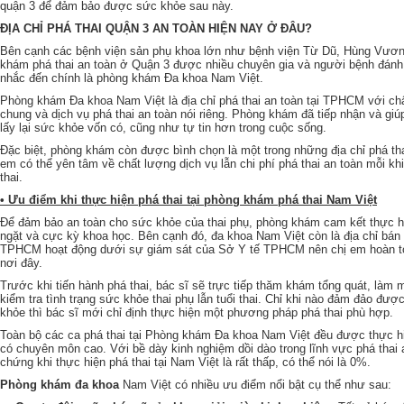
quận 3 để đảm bảo được sức khỏe sau này.
ĐỊA CHỈ PHÁ THAI QUẬN 3 AN TOÀN HIỆN NAY Ở ĐÂU?
Bên cạnh các bệnh viện sản phụ khoa lớn như bệnh viện Từ Dũ, Hùng Vươn
khám phá thai an toàn ở Quận 3 được nhiều chuyên gia và người bệnh đánh
nhắc đến chính là phòng khám Đa khoa Nam Việt.
Phòng khám Đa khoa Nam Việt là địa chỉ phá thai an toàn tại TPHCM với chấ
chung và dịch vụ phá thai an toàn nói riêng. Phòng khám đã tiếp nhận và gi
lấy lại sức khỏe vốn có, cũng như tự tin hơn trong cuộc sống.
Đặc biệt, phòng khám còn được bình chọn là một trong những địa chỉ phá tha
em có thể yên tâm về chất lượng dịch vụ lẫn chi phí phá thai an toàn mỗi kh
thai.
• Ưu điểm khi thực hiện phá thai tại phòng khám phá thai Nam Việt
Để đảm bảo an toàn cho sức khỏe của thai phụ, phòng khám cam kết thực hi
ngặt và cực kỳ khoa học. Bên cạnh đó, đa khoa Nam Việt còn là địa chỉ bán 
TPHCM hoạt động dưới sự giám sát của Sở Y tế TPHCM nên chị em hoàn t
nơi đây.
Trước khi tiến hành phá thai, bác sĩ sẽ trực tiếp thăm khám tổng quát, làm 
kiểm tra tình trạng sức khỏe thai phụ lẫn tuổi thai. Chỉ khi nào đảm đảo đư
khỏe thì bác sĩ mới chỉ định thực hiện một phương pháp phá thai phù hợp.
Toàn bộ các ca phá thai tại Phòng khám Đa khoa Nam Việt đều được thực hiệ
có chuyên môn cao. Với bề dày kinh nghiệm dồi dào trong lĩnh vực phá thai an
chứng khi thực hiện phá thai tại Nam Việt là rất thấp, có thể nói là 0%.
Phòng khám đa khoa
Nam Việt có nhiều ưu điểm nổi bật cụ thể như sau: