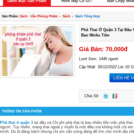
Danh Mục Sản Phẩm
Hôm Nay Có Gì?
Bán Chạy Nhấ
Sản Phẩm:
Sách - Văn Phòng Phẩm
-
Sách
-
Sách Tổng Hợp
Phá Thai Ở Quận 3 Tại Đâu 
Bao Nhiêu Tiền
Giá Bán: 70,000đ
Lượt Xem: 1446 người
Cập Nhật: 30/12/2022 Lúc 02 G
LIÊN HỆ 
Chia Sẽ:
THÔNG TIN SẢN PHẨM
Phá thai ở quận 3
tại đâu và Chi phí phá thai là bao nhiêu tiền việc phá th
người. Tuy nhiên, mang thai ngoài ý muốn là một điều mà không một chị e
mình. Dù là đáng trách nhưng chị em vẫn xứng đáng để tìm cho mình địa chỉ p