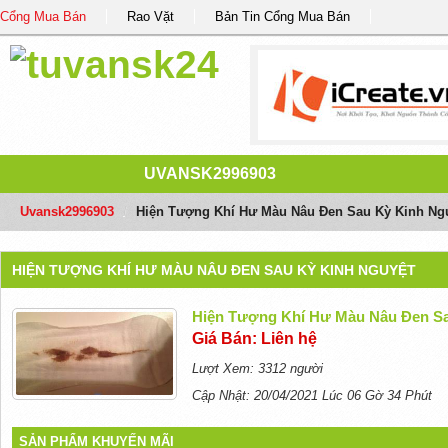
Cổng Mua Bán
Rao Vặt
Bản Tin Cổng Mua Bán
UVANSK2996903
Uvansk2996903
/
Hiện Tượng Khí Hư Màu Nâu Đen Sau Kỳ Kinh Ng
HIỆN TƯỢNG KHÍ HƯ MÀU NÂU ĐEN SAU KỲ KINH NGUYỆT
Hiện Tượng Khí Hư Màu Nâu Đen Sa
Giá Bán: Liên hệ
Lượt Xem: 3312 người
Cập Nhật: 20/04/2021 Lúc 06 Gờ 34 Phút
SẢN PHẨM KHUYẾN MÃI