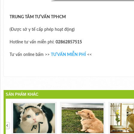
TRUNG TÂM TƯ VẤN TPHCM
(Được sở y tế cấp phép hoạt động)
Hotline tư vấn miễn phí:
02862857515
Tư vấn online bấm >>
TƯ VẤN MIỄN PHÍ
<<
SẢN PHẨM KHÁC