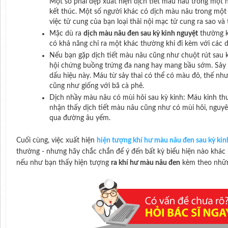
Một số phái đẹp xuất hiện dịch tiết màu nâu trong một h
kết thúc. Một số người khác có dịch màu nâu trong một 
việc tử cung của bạn loại thải nội mạc tử cung ra sao và
Mặc dù ra
dịch màu nâu đen sau kỳ kinh nguyệt
thường k
có khả năng chỉ ra một khác thường khi đi kèm với các d
Nếu bạn gặp dịch tiết màu nâu cũng như chuột rút sau k
hội chứng buồng trứng đa nang hay mang bầu sớm. Sảy 
dấu hiệu này. Máu từ sảy thai có thể có màu đỏ, thế n
cũng như giống với bã cà phê.
Dịch nhầy màu nâu có mùi hôi sau kỳ kinh: Máu kinh th
nhận thấy dịch tiết màu nâu cũng như có mùi hôi, nguyê
qua đường âu yếm.
Cuối cùng, việc xuất hiện
hiện tượng khí hư màu nâu đen sau kỳ kin
thường - nhưng hãy chắc chắn để ý đến bất kỳ biểu hiện nào khác
nếu như bạn thấy hiện tượng
ra khí hư màu nâu đen
kèm theo nhữn