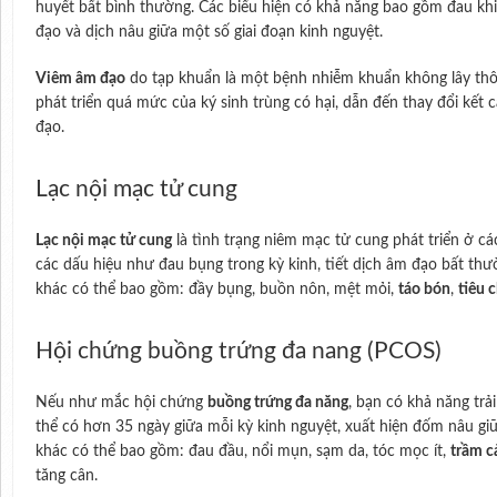
huyết bất bình thường. Các biểu hiện có khả năng bao gồm đau khi đ
đạo và dịch nâu giữa một số giai đoạn kinh nguyệt.
Viêm âm đạo
do tạp khuẩn là một bệnh nhiễm khuẩn không lây th
phát triển quá mức của ký sinh trùng có hại, dẫn đến thay đổi kết 
đạo.
Lạc nội mạc tử cung
Lạc nội mạc tử cung
là tình trạng niêm mạc tử cung phát triển ở cá
các dấu hiệu như đau bụng trong kỳ kinh, tiết dịch âm đạo bất thườ
khác có thể bao gồm: đầy bụng, buồn nôn, mệt mỏi,
táo bón
,
tiêu 
Hội chứng buồng trứng đa nang (PCOS)
Nếu như mắc hội chứng
buồng trứng đa năng
, bạn có khả năng trả
thể có hơn 35 ngày giữa mỗi kỳ kinh nguyệt, xuất hiện đốm nâu giữ
khác có thể bao gồm: đau đầu, nổi mụn, sạm da, tóc mọc ít,
trầm 
tăng cân.