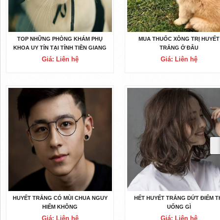
TOP NHỮNG PHÒNG KHÁM PHỤ
MUA THUỐC XÔNG TRỊ HUYẾT
KHOA UY TÍN TẠI TỈNH TIỀN GIANG
TRẮNG Ở ĐÂU
Giá: Liên hệ
Giá: Liên hệ
HUYẾT TRẮNG CÓ MÙI CHUA NGUY
HẾT HUYẾT TRẮNG DỨT ĐIỂM T
HIỂM KHÔNG
UỐNG GÌ
Giá: Liên hệ
Giá: Liên hệ