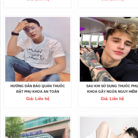
HƯỚNG DẪN BẢO QUẢN THUỐC
SAU KHI SỬ DỤNG THUỐC PH
ĐẶT PHỤ KHOA AN TOÀN
KHOA GÂY NGỨA NGUY HIỂM
KHÔNG
Giá: Liên hệ
Giá: Liên hệ