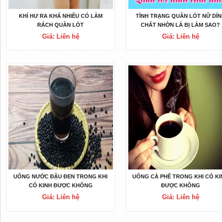
KHÍ HƯ RA KHÁ NHIỀU CÓ LÀM
TÌNH TRẠNG QUẦN LÓT NỮ DÍN
RÁCH QUẦN LÓT
CHẤT NHỜN LÀ BỊ LÀM SAO?
Giá: Liên hệ
Giá: Liên hệ
UỐNG NƯỚC ĐẬU ĐEN TRONG KHI
UỐNG CÀ PHÊ TRONG KHI CÓ KI
CÓ KINH ĐƯỢC KHÔNG
ĐƯỢC KHÔNG
Giá: Liên hệ
Giá: Liên hệ