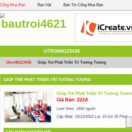
Cổng Mua Bán
Rao Vặt
Bản Tin Cổng Mua Bán
UTROI46123436
Utroi46123436
/
Giúp Trẻ Phát Triển Trí Tưởng Tượng
GIÚP TRẺ PHÁT TRIỂN TRÍ TƯỞNG TƯỢNG
Giúp Trẻ Phát Triển Trí Tưởng Tượn
Giá Bán: 222đ
Lượt Xem: 1442 người
Cập Nhật: 15/12/2022 Lúc 10 Gờ 35 Phút