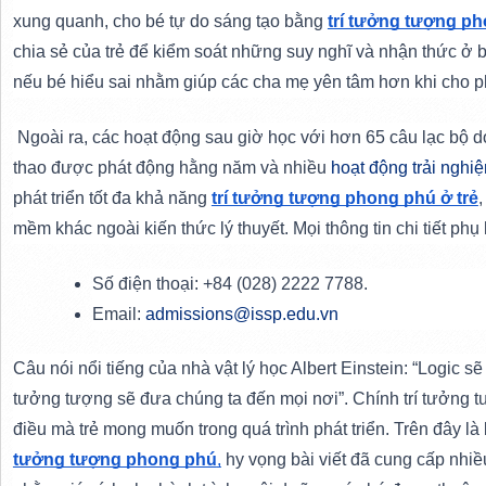
xung quanh, cho bé tự do sáng tạo bằng 
trí tưởng tượng p
chia sẻ của trẻ để kiểm soát những suy nghĩ và nhận thức ở b
nếu bé hiểu sai nhằm giúp các cha mẹ yên tâm hơn khi cho p
 Ngoài ra, các hoạt động sau giờ học với hơn 65 câu lạc bộ do
thao được phát động hằng năm và nhiều 
hoạt động trải nghi
phát triển tốt đa khả năng 
trí tưởng tượng phong phú ở trẻ
,
mềm khác ngoài kiến thức lý thuyết. Mọi thông tin chi tiết phụ
Số điện thoại: +84 (028) 2222 7788.
Email: 
admissions@issp.edu.vn
Câu nói nổi tiếng của nhà vật lý học Albert Einstein: “Logic sẽ
tưởng tượng sẽ đưa chúng ta đến mọi nơi”. Chính trí tưởng 
điều mà trẻ mong muốn trong quá trình phát triển. Trên đây là b
tưởng tượng phong phú
,
 hy vọng bài viết đã cung cấp nhiề