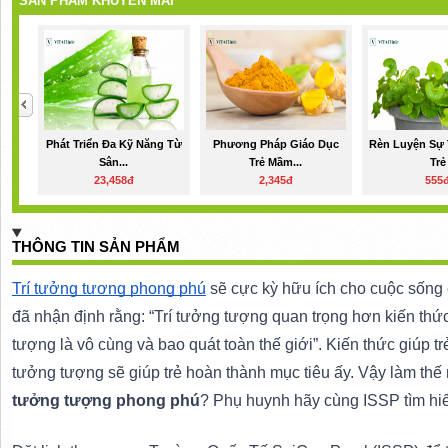
SẢN PHẨM KHUYẾN MÃI
Phát Triển Đa Kỹ Năng Từ
Phương Pháp Giáo Dục
Rèn Luyện Sự 
Sân...
Trẻ Mầm...
Trẻ
23,458đ
2,345đ
555
THÔNG TIN SẢN PHẨM
Trí tưởng tượng phong phú
 sẽ cực kỳ hữu ích cho cuộc sống c
đã nhận định rằng: “Trí tưởng tượng quan trọng hơn kiến thức.
tượng là vô cùng và bao quát toàn thế giới”. Kiến thức giúp t
tưởng tượng sẽ giúp trẻ hoàn thành mục tiêu ấy. Vậy làm thế
tưởng tượng phong phú
? Phụ huynh hãy cùng ISSP tìm hiểu 