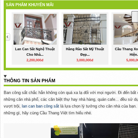
SẢN PHẨM KHUYẾN MÃI
Lan Can Sắt Nghệ Thuật
Hàng Rào Sắt Mỹ Thuật
Cầu Thang Xo
Cho Nhà...
Đẹp...
Hiện.
2,200,000đ
3,000,000đ
5,000,
THÔNG TIN SẢN PHẨM
Ban công sắt chắc hẳn không còn quá xa lạ đối với mọi người. Đi đến bất 
những căn nhà phố, các căn biệt thự hay nhà hàng, quán cafe... đều sử dụ
vượt trội,
lan can ban công sắt
là lựa chọn lý tưởng cho căn nhà của bạn. 
những gì, hãy cùng Cầu Thang Việt tìm hiểu nhé.