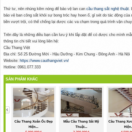
Thứ tư, nên nhúng kẽm nóng để bảo vệ lan can
cầu thang sắt nghệ thuật
. 
bảo vệ ban công sắt khỏi sự bong tróc hay hoen ố, gỉ sét do tác động của 
bền vượt trội, có thể chống lại được các va chạm trong quá trình vận chuy
Trên đây là những điều bạn cần lưu ý khi lắp đặt để có được cho mình mẫ
thông tin chi tiết vui lòng liên hệ:
Cầu Thang Việt
Địa chỉ: Số 25 Đường Mới - Hậu Dưỡng - Kim Chung - Đông Anh - Hà Nội
Website:
https://www.cauthangviet.vn/
Hotline: 0961.077.333
SẢN PHẨM KHÁC
Cầu Thang Xoắn Ốc Đẹp
Mẫu Cầu Thang Sắt Mỹ
Cầu Thang Xư
Hiện...
Thuật...
Hiện.
5,000,000đ
2,200,000đ
4,500,