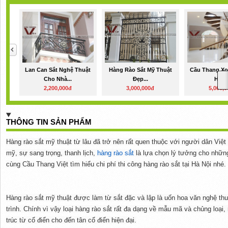
Lan Can Sắt Nghệ Thuật
Hàng Rào Sắt Mỹ Thuật
Cầu Thang Xo
Cho Nhà...
Đẹp...
Hiện.
2,200,000đ
3,000,000đ
5,000,
THÔNG TIN SẢN PHẨM
Hàng rào sắt mỹ thuật từ lâu đã trở nên rất quen thuộc với người dân Việ
mỹ, sự sang trọng, thanh lịch,
hàng rào sắt
là lựa chọn lý tưởng cho những
cùng Cầu Thang Việt tìm hiểu chi phí thi công hàng rào sắt tại Hà Nội nhé.
Hàng rào sắt mỹ thuật được làm từ sắt đặc và lập là uốn hoa văn nghệ t
trình. Chính vì vậy loại hàng rào sắt rất đa dạng về mẫu mã và chủng loại
trúc từ cổ điển cho đến tân cổ điển hiện đại.