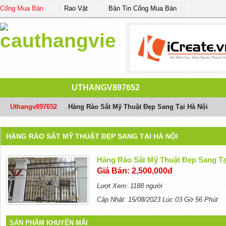
Cổng Mua Bán
Rao Vặt
Bản Tin Cổng Mua Bán
UTHANGV897652
Uthangv897652
/
Hàng Rào Sắt Mỹ Thuật Đẹp Sang Tại Hà Nội
HÀNG RÀO SẮT MỸ THUẬT ĐẸP SANG TẠI HÀ NỘI
Hàng Rào Sắt Mỹ Thuật Đẹp Sang Tạ
Giá Bán: 2,500,000đ
Lượt Xem: 1188 người
Cập Nhật: 15/08/2023 Lúc 03 Gờ 56 Phút
SẢN PHẨM KHUYẾN MÃI