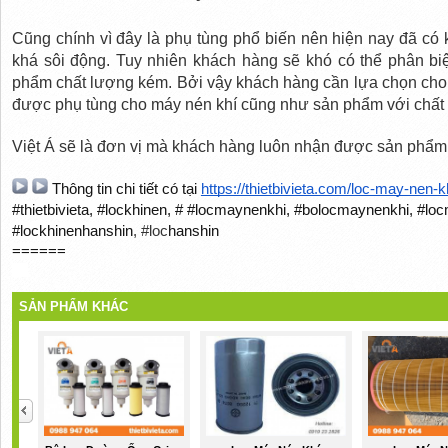
Cũng chính vì đây là phụ tùng phổ biến nên hiện nay đã có k
khá sôi động. Tuy nhiên khách hàng sẽ khó có thể phân bi
phẩm chất lượng kém. Bởi vậy khách hàng cần lựa chọn cho m
được phụ tùng cho máy nén khí cũng như sản phẩm với chất 
Việt Á sẽ là đơn vị mà khách hàng luôn nhận được sản phẩm c
 Thông tin chi tiết có tại 
https://thietbivieta.com/loc-may-nen-k
#thietbivieta, #lockhinen, # #locmaynenkhi, #bolocmaynenkhi, #l
#lockhinenhanshin
hanshin
, #loc
======
SẢN PHẨM KHÁC