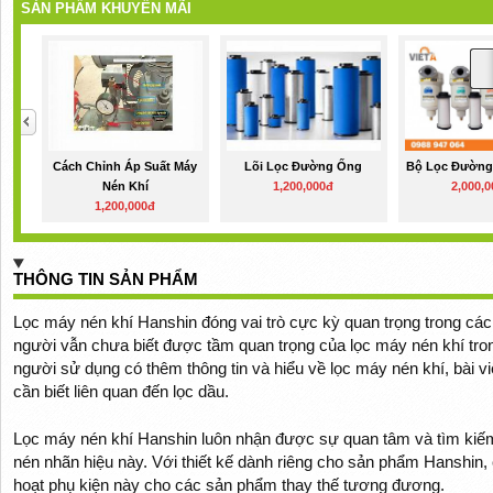
SẢN PHẨM KHUYẾN MÃI
Cách Chỉnh Áp Suất Máy
Lõi Lọc Đường Ống
Bộ Lọc Đường
Nén Khí
1,200,000đ
2,000,
1,200,000đ
THÔNG TIN SẢN PHẨM
Lọc máy nén khí Hanshin đóng vai trò cực kỳ quan trọng trong các 
người vẫn chưa biết được tầm quan trọng của lọc máy nén khí tron
người sử dụng có thêm thông tin và hiểu về lọc máy nén khí, bài vi
cần biết liên quan đến lọc dầu.
Lọc máy nén khí Hanshin luôn nhận được sự quan tâm và tìm kiế
nén nhãn hiệu này. Với thiết kế dành riêng cho sản phẩm Hanshin,
hoạt phụ kiện này cho các sản phẩm thay thế tương đương.