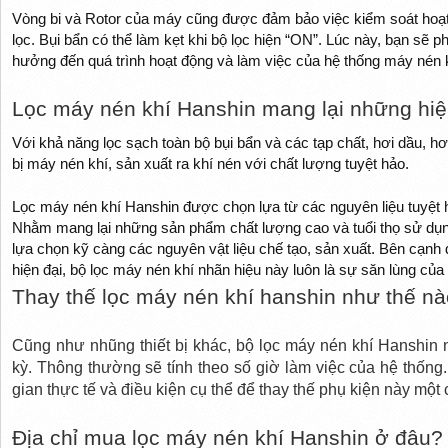
Vòng bi và Rotor của máy cũng được đảm bảo việc kiểm soát hoạt độn
lọc. Bụi bẩn có thể làm kẹt khi bộ lọc hiện “ON”. Lúc này, bạn sẽ ph
hưởng đến quá trình hoạt động và làm việc của hệ thống máy nén 
Lọc máy nén khí Hanshin mang lại những hiệu
Với khả năng lọc sạch toàn bộ bụi bẩn và các tạp chất, hơi dầu, hơ
bị máy nén khí, sản xuất ra khí nén với chất lượng tuyệt hảo.
Lọc máy nén khí Hanshin được chọn lựa từ các nguyên liệu tuyệt h
Nhằm mang lại những sản phẩm chất lượng cao và tuổi thọ sử dụng
lựa chọn kỹ càng các nguyên vật liệu chế tạo, sản xuất. Bên cạnh 
hiện đại, bộ lọc máy nén khí nhãn hiệu này luôn là sự săn lùng của
Thay thế lọc máy nén khí hanshin như thế n
Cũng như nhũng thiết bị khác, bộ lọc máy nén khí Hanshin n
kỳ. Thông thường sẽ tính theo số giờ làm việc của hệ thống.
gian thực tế và điều kiện cụ thể để thay thế phụ kiện này một 
Địa chỉ mua lọc máy nén khí Hanshin ở đâu?