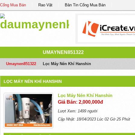
Cổng Mua Bán
Rao Vặt
Bản Tin Cổng Mua Bán
UMAYNEN851322
Umaynen851322
/
Lọc Máy Nén Khí Hanshin
LỌC MÁY NÉN KHÍ HANSHIN
Lọc Máy Nén Khí Hanshin
Giá Bán: 2,000,000đ
Lượt Xem: 1499 người
Cập Nhật: 18/04/2023 Lúc 02 Gờ 25 Phút