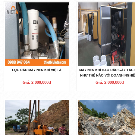
LỌC DẦU MÁY NÉN KHÍ VIỆT Á
MÁY NÉN KHÍ HAO DẦU GÂY TÁC 
NHƯ THẾ NÀO VỚI DOANH NGHIỆ
VIỆT Á
Giá: 2,000,000đ
Giá: 2,000,000đ