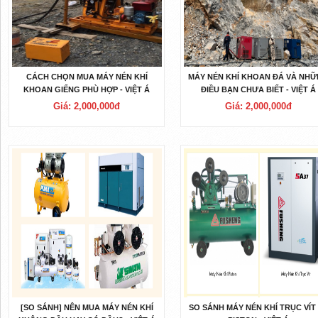
CÁCH CHỌN MUA MÁY NÉN KHÍ
MÁY NÉN KHÍ KHOAN ĐÁ VÀ NH
KHOAN GIẾNG PHÙ HỢP - VIỆT Á
ĐIỀU BẠN CHƯA BIẾT - VIỆT Á
Giá: 2,000,000đ
Giá: 2,000,000đ
[SO SÁNH] NÊN MUA MÁY NÉN KHÍ
SO SÁNH MÁY NÉN KHÍ TRỤC VÍT