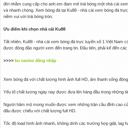
đời nhằm cung cấp cho anh em đam mê trái bóng một nhà cái xem 
và nhanh chóng. Xem bóng đá tại Ku88 - nhà cái xem bóng đá trực
niềm vui với trái bóng tròn.
Ưu điểm khi chọn nhà cái Ku88
Tất nhiên, Ku88 - nhà cái xem bóng đá trực tuyến số 1 Việt Nam có
được đông đảo người xem đến trang tin. Đầu tiên, phải kể đến các
>>>>
ku casino đăng nhập
Xem bóng đá với chất lượng hình ảnh full HD, âm thanh sống độn
Yếu tố chất lượng ngày nay được đưa lên hàng đầu trong những tiê
Người hâm mộ mong muốn được xem những trận cầu đỉnh cao của 
đấu được chiếu với chất lượng full HD.
Tốc độ load hình ảnh nhanh, không dính các trường hợp giật, lag ha