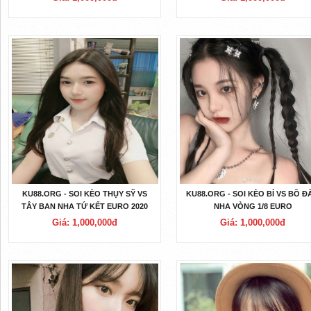
KU88.ORG - SOI KÈO THỤY SỸ VS
KU88.ORG - SOI KÈO BỈ VS BỒ Đ
TÂY BAN NHA TỨ KẾT EURO 2020
NHA VÒNG 1/8 EURO
Giá: 1,000,000đ
Giá: 1,000,000đ