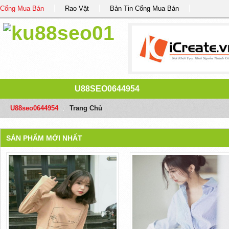
Cổng Mua Bán
Rao Vặt
Bản Tin Cổng Mua Bán
U88SEO0644954
U88seo0644954
/
Trang Chủ
SẢN PHẨM MỚI NHẤT