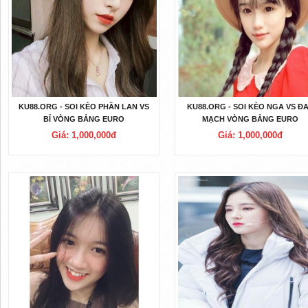
KU88.ORG - SOI KÈO PHẦN LAN VS
KU88.ORG - SOI KÈO NGA VS Đ
BỈ VÒNG BẢNG EURO
MẠCH VÒNG BẢNG EURO
Giá: 1,000,000đ
Giá: 1,000,000đ