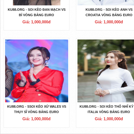
KU88.ORG - SOI KÈO ĐAN MẠCH VS
KU88.ORG - SOI KÈO ANH VS
BỈ VÒNG BẢNG EURO
CROATIA VÒNG BẢNG EURO
Giá: 1,000,000đ
Giá: 1,000,000đ
KU88.ORG - SSOI KÈO XỨ WALES VS
KU88.ORG - SOI KÈO THỔ NHĨ KỲ
THỤY SĨ VÒNG BẢNG EURO
ITALIA VÒNG BẢNG EURO
Giá: 1,000,000đ
Giá: 1,000,000đ