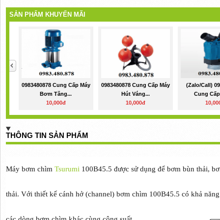
SẢN PHẨM KHUYẾN MÃI
0983480878 Cung Cấp Máy
0983480878 Cung Cấp Máy
(Zalo/call) 
Bơm Tăng...
Hút Váng...
Cung Cấp 
10,000đ
10,000đ
10,00
THÔNG TIN SẢN PHẨM
Máy bơm chìm
Tsurumi
100B45.5 được sử dụng để bơm bùn thải, bơm
thải. Với thiết kế cánh hở (channel) bơm chìm 100B45.5 có khả năn
các dòng bơm chìm khác cùng công suất.