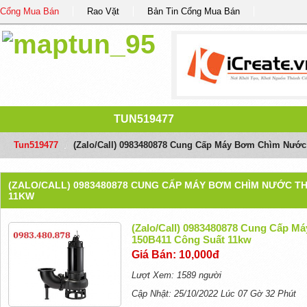
Cổng Mua Bán
Rao Vặt
Bản Tin Cổng Mua Bán
TUN519477
Tun519477
/
(Zalo/call) 0983480878 Cung Cấp Máy Bơm Chìm Nước
(ZALO/CALL) 0983480878 CUNG CẤP MÁY BƠM CHÌM NƯỚC TH
11KW
(Zalo/call) 0983480878 Cung Cấp 
150B411 Công Suất 11kw
Giá Bán: 10,000đ
Lượt Xem: 1589 người
Cập Nhật: 25/10/2022 Lúc 07 Gờ 32 Phút