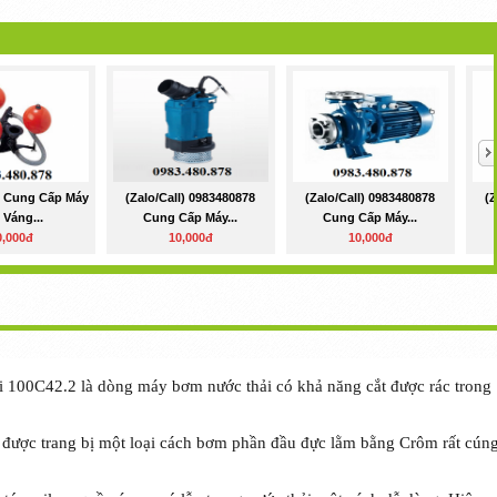
8 Cung Cấp Máy
(Zalo/call) 0983480878
(Zalo/call) 0983480878
(
 Váng...
Cung Cấp Máy...
Cung Cấp Máy...
0,000đ
10,000đ
10,000đ
i 100C42.2 là dòng máy bơm nước thải có khả năng cắt được rác trong
được trang bị một loại cách bơm phần đầu đực lằm bằng Crôm rất cún