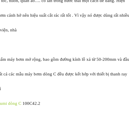
, tóc, nilon, quần áo…. có lẫn trong nước thải một cách dễ dàng. Hiện
 cánh hở nên hiệu suất cắt rác rất tốt . Vì vậy nó được dùng rất nhiề
 viện, nhà
phẩm máy bơm mở rộng, bao gồm đường kính lỗ xả từ 50-200mm và đầ
ất cả các mẫu máy bơm dòng C đều được kết hớp với thiết bị thanh ray
ì
rumi dòng C
100C42.2