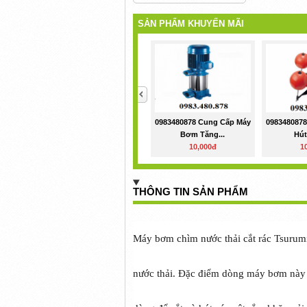
SẢN PHẨM KHUYẾN MÃI
<
0983480878 Cung Cấp Máy
098348087
Bơm Tăng...
Hút
10,000đ
1
THÔNG TIN SẢN PHẨM
Máy bơm chìm nước thải cắt rác Tsurum
nước thải. Đặc điểm dòng máy bơm này 