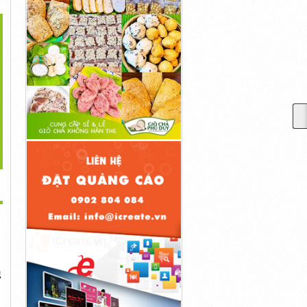
>
Zalo/call) 0983480878
(Zalo/call) 0983480878
0983480878 Cung Cấp Máy
Cung Cấp Máy...
Cung Cấp Máy...
Bơm Chìm...
10,000đ
10,000đ
10,000đ
g