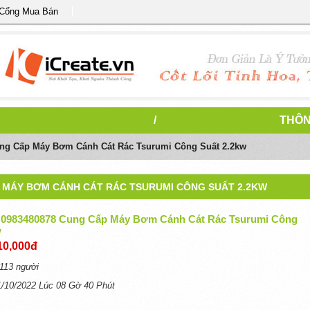
 Cổng Mua Bán
/
THÔN
Cung Cấp Máy Bơm Cánh Cát Rác Tsurumi Công Suất 2.2kw
P MÁY BƠM CÁNH CÁT RÁC TSURUMI CÔNG SUẤT 2.2KW
l) 0983480878 Cung Cấp Máy Bơm Cánh Cát Rác Tsurumi Công
w
10,000đ
113 người
1/10/2022 Lúc 08 Gờ 40 Phút