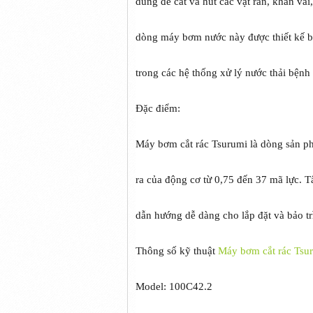
dùng để cắt và hút các vật rắn, khăn vải
dòng máy bơm nước này được thiết kế bơm
trong các hệ thống xử lý nước thải bệnh
Đặc điểm:
Máy bơm cắt rác Tsurumi là dòng sản 
ra của động cơ từ 0,75 đến 37 mã lực. T
dẫn hướng dễ dàng cho lắp đặt và bảo tr
Thông số kỹ thuật
Máy bơm cắt rác Tsu
Model: 100C42.2