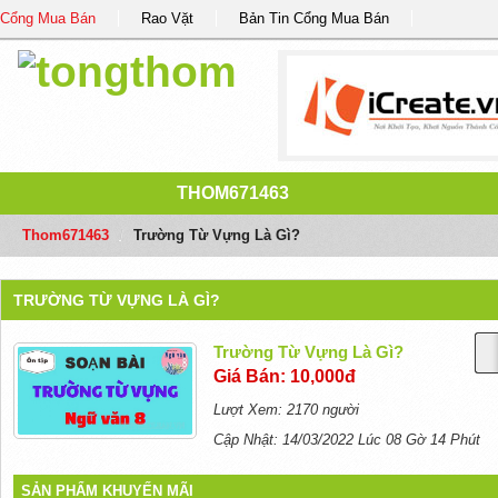
Cổng Mua Bán
Rao Vặt
Bản Tin Cổng Mua Bán
THOM671463
Thom671463
/
Trường Từ Vựng Là Gì?
TRƯỜNG TỪ VỰNG LÀ GÌ?
Trường Từ Vựng Là Gì?
Giá Bán: 10,000đ
Lượt Xem: 2170 người
Cập Nhật: 14/03/2022 Lúc 08 Gờ 14 Phút
SẢN PHẨM KHUYẾN MÃI