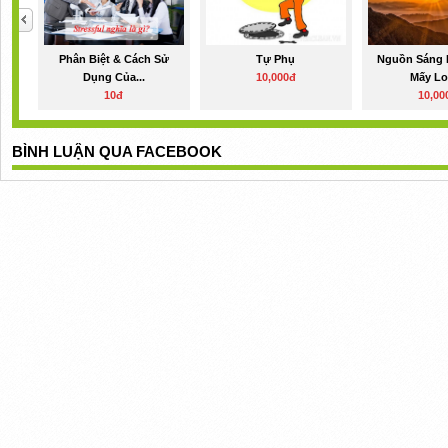
Phân Biệt & Cách Sử
Tự Phụ
Nguồn Sáng 
Dụng Của...
10,000đ
Mấy Loạ
10đ
10,00
BÌNH LUẬN QUA FACEBOOK