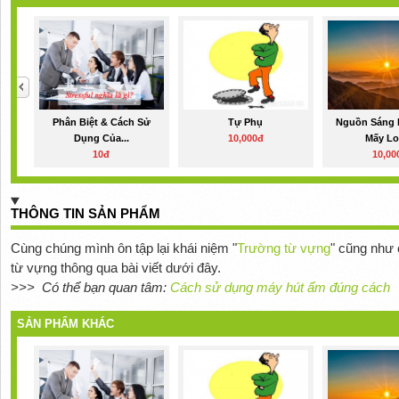
Phân Biệt & Cách Sử
Tự Phụ
Nguồn Sáng 
Dụng Của...
10,000đ
Mấy Loạ
10đ
10,00
THÔNG TIN SẢN PHẨM
Cùng chúng mình ôn tập lại khái niệm "
Trường từ vựng
" cũng như 
từ vựng thông qua bài viết dưới đây.
>>> Có thể bạn quan tâm:
Cách sử dụng máy hút ẩm đúng cách
SẢN PHẨM KHÁC