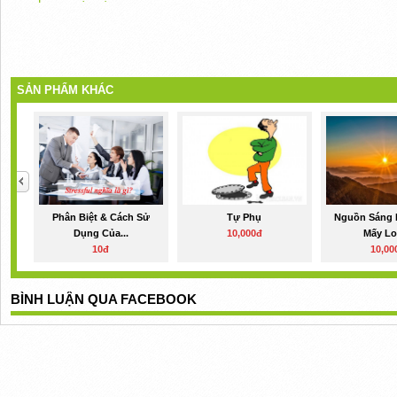
SẢN PHẨM KHÁC
Phân Biệt & Cách Sử
Tự Phụ
Nguồn Sáng 
Dụng Của...
10,000đ
Mấy Loạ
10đ
10,00
BÌNH LUẬN QUA FACEBOOK