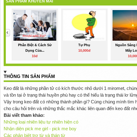
SẢN PHẨM KHUYẾN MÃI
Phân Biệt & Cách Sử
Tự Phụ
Nguồn Sáng 
Dụng Của...
10,000đ
Mấy Loạ
10đ
10,00
THÔNG TIN SẢN PHẨM
Keo đất là những phần tử có kích thước nhỏ dưới 1 miromet, chún
và tồn tại ở trạng thái huyền phù hay có thể hiểu là trạng thái lơ l
Vậy trong keo đất có những thành phần gì? Cùng chúng mình tìm h
cho câu hỏi trên và những thắc mắc khác liên quan đến keo đất nh
Bài viết tham khảo:
Những loại nhiên liệu tự nhiên hiện có
Nhận diện pick me girl - pick me boy
Các phân biệt trợ từ và thán từ