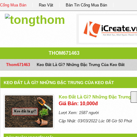
Cổng Mua Bán
Rao Vặt
Bản Tin Cổng Mua Bán
THOM671463
Thom671463
/
Keo Đất Là Gì? Những Đặc Trưng Của Keo Đất
KEO ĐẤT LÀ GÌ? NHỮNG ĐẶC TRƯNG CỦA KEO ĐẤT
Keo Đất Là Gì? Những Đặc Trưng C
Giá Bán: 10,000đ
Lượt Xem: 1587 người
Cập Nhật: 03/03/2022 Lúc 08 Gờ 50 Phút