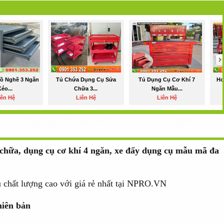
ồ Nghề 3 Ngăn
Tủ Chứa Dụng Cụ Sửa
Tủ Dụng Cụ Cơ Khí 7
Ho
éo...
Chữa 3...
Ngăn Mẫu...
iên Hệ
Liên Hệ
Liên Hệ
 chữa, dụng cụ cơ khí 4 ngăn, xe đẩy dụng cụ mẫu mã đa
ụ chất lượng cao với giá rẻ nhất tại NPRO.VN
hiên bản