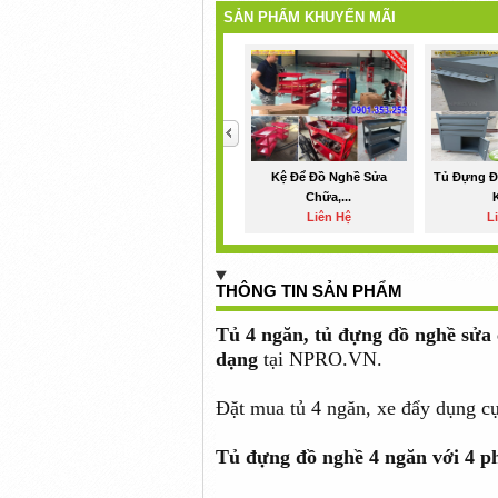
SẢN PHẨM KHUYẾN MÃI
<
Kệ Để Đồ Nghề Sửa
Tủ Đựng Đ
Chữa,...
K
Liên Hệ
L
THÔNG TIN SẢN PHẨM
Tủ 4 ngăn, tủ đựng đồ nghề sửa
dạng
tại NPRO.VN.
Đặt mua tủ 4 ngăn, xe đẩy dụng c
Tủ đựng đồ nghề 4 ngăn với 4 p