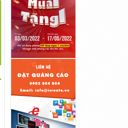
>
t Sale Xe Đẩy 3 Ngăn,
Tủ Đựng Dụng Cụ Cơ Khí
Hot Sale Xe Đẩy 3 Ngăn,
Kệ...
2...
Kệ...
Liên Hệ
Liên Hệ
Liên Hệ