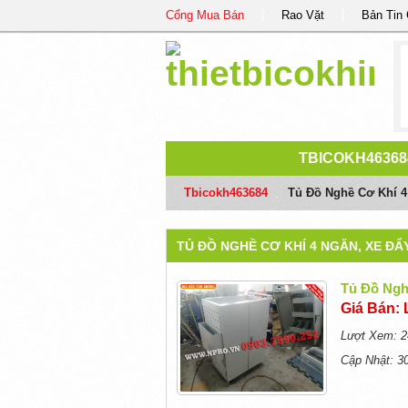
Cổng Mua Bán
Rao Vặt
Bản Tin
TBICOKH46368
Tbicokh463684
/
Tủ Đồ Nghề Cơ Khí 4
TỦ ĐỒ NGHỀ CƠ KHÍ 4 NGĂN, XE ĐẨ
Tủ Đồ Ngh
Giá Bán: 
Lượt Xem: 2
Cập Nhật: 3