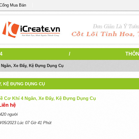
 Cổng Mua Bán
4
/
THÔN
 Ngăn, Xe Đẩy, Kệ Đựng Dụng Cụ
Y, KỆ ĐỰNG DỤNG CỤ
ề Cơ Khí 4 Ngăn, Xe Đẩy, Kệ Đựng Dụng Cụ
Liên hệ
420 người
0/05/2023 Lúc 07 Gờ 41 Phút