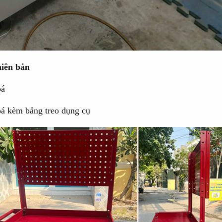
hiên bản
oá
oá kèm bảng treo dụng cụ