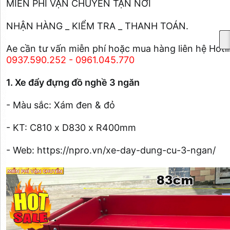
MIỄN PHÍ VẬN CHUYỂN TẬN NƠI
NHẬN HÀNG _ KIỂM TRA _ THANH TOÁN.
Ae cần tư vấn miễn phí hoặc mua hàng liên hệ Hotl
0937.590.252 - 0961.045.770
1. Xe đẩy đựng đồ nghề 3 ngăn
- Màu sắc: Xám đen & đỏ
- KT: C810 x D830 x R400mm
- Web: https://npro.vn/xe-day-dung-cu-3-ngan/