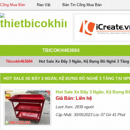
Cổng Mua Bán
Rao Vặt
Bản Tin Cổng Mua Bán
TBICOKH463684
Tbicokh463684
/
Hot Sale Xe Đẩy 3 Ngăn, Kệ Đựng Đồ Nghề 3 Tầng
HOT SALE XE ĐẨY 3 NGĂN, KỆ ĐỰNG ĐỒ NGHỀ 3 TẦNG TẠI N
Hot Sale Xe Đẩy 3 Ngăn, Kệ Đựng Đ
Giá Bán: Liên hệ
Lượt Xem: 2839 người
Cập Nhật: 30/05/2023 Lúc 07 Gờ 41 Phút