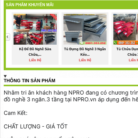
SẢN PHẨM KHUYẾN MÃI
Kệ Để Đồ Nghề Sửa
Tủ Đựng Đồ Nghề 3 Ngăn
Tủ Chứa Dụn
Chữa,...
Kéo...
Chữa 3
Liên Hệ
Liên Hệ
Liên 
THÔNG TIN SẢN PHẨM
Nhằm tri ân khách hàng NPRO đang có chương trì
đồ nghề 3 ngăn.3 tầng tại NPRO.vn áp dụng đến h
Cam Kết:
CHẤT LƯỢNG - GIÁ TỐT