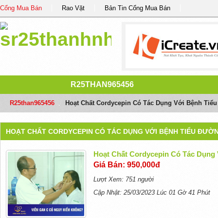
Cổng Mua Bán
Rao Vặt
Bản Tin Cổng Mua Bán
R25THAN965456
R25than965456
/
Hoạt Chất Cordycepin Có Tác Dụng Với Bệnh Tiể
HOẠT CHẤT CORDYCEPIN CÓ TÁC DỤNG VỚI BỆNH TIỂU ĐƯỜ
Hoạt Chất Cordycepin Có Tác Dụng
Giá Bán: 950,000đ
Lượt Xem: 751 người
Cập Nhật: 25/03/2023 Lúc 01 Gờ 41 Phút