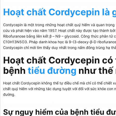
Hoạt chất Cordycepin là 
Cordycepin là một trong những hoạt chất quý hiếm và quan trọng
cứu và phát hiện vào năm 1957. Hoạt chất này được tạo thành bởi 
Ribofuranose bằng liên kết β – N9 – glycosid. Công thức phân tử 
C10H13N5O3. Pháp danh khoa học là 9-(3-deoxy-β-D ribofuranosyl
Cordycepin chỉ mới tìm thấy duy nhất trong nấm đông trùng hạ th
Hoạt chất Cordycepin có 
bệnh
tiểu đường
như thế
Hoạt chất Cordycepin không thể tự điều chế mà chỉ có thể chiết x
chất quý hiếm với những tác dụng tuyệt vời đối với sức khỏe con ng
đường.
Sự nguy hiểm của bệnh tiểu đ