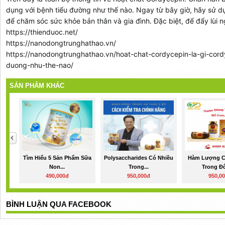
dụng với bệnh tiểu đường như thế nào. Ngay từ bây giờ, hãy sử 
để chăm sóc sức khỏe bản thân và gia đình. Đặc biệt, để đẩy lùi 
https://thienduoc.net/
https://nanodongtrunghathao.vn/
https://nanodongtrunghathao.vn/hoat-chat-cordycepin-la-gi-cord
duong-nhu-the-nao/
SẢN PHẨM KHÁC
Tìm Hiểu 5 Sản Phẩm Sữa
Polysaccharides Có Nhiều
Hàm Lượng C
Non...
Trong...
Trong Đô
490,000đ
950,000đ
950,0
BÌNH LUẬN QUA FACEBOOK