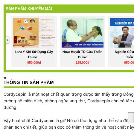
SẢN PHẨM KHUYẾN MÃI
Lưu Ý Khi Sử Dụng Cây
Hoạt Huyết TD Của Thiên
Nghiên Cứu 
Thuốc...
Dược
Tiểu.
950,000đ
125,000đ
950,0
THÔNG TIN SẢN PHẨM
Cordycepin là một hoạt chất quan trọng được tìm thấy trong Đông
cường hệ miễn dịch, phòng ngừa ung thư, Cordycepin còn có tác 
đường.
Vậy hoạt chất Cordycepin là gì? Nó có tác dụng như thế nào đến b
phân tích chi tiết, giúp bạn đọc có thêm thông tin về hoạt chất này