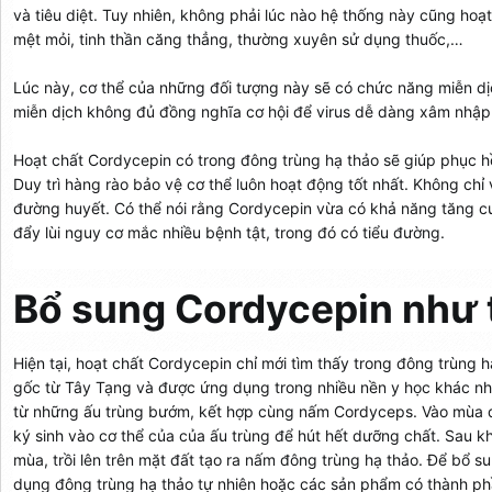
và tiêu diệt. Tuy nhiên, không phải lúc nào hệ thống này cũng hoạt
mệt mỏi, tinh thần căng thẳng, thường xuyên sử dụng thuốc,…
Lúc này, cơ thể của những đối tượng này sẽ có chức năng miễn dị
miễn dịch không đủ đồng nghĩa cơ hội để virus dễ dàng xâm nhập
Hoạt chất Cordycepin có trong đông trùng hạ thảo sẽ giúp phục h
Duy trì hàng rào bảo vệ cơ thể luôn hoạt động tốt nhất. Không chỉ
đường huyết. Có thể nói rằng Cordycepin vừa có khả năng tăng cư
đẩy lùi nguy cơ mắc nhiều bệnh tật, trong đó có tiểu đường.
Bổ sung Cordycepin như 
Hiện tại, hoạt chất Cordycepin chỉ mới tìm thấy trong đông trùng h
gốc từ Tây Tạng và được ứng dụng trong nhiều nền y học khác nh
từ những ấu trùng bướm, kết hợp cùng nấm Cordyceps. Vào mùa
ký sinh vào cơ thể của của ấu trùng để hút hết dưỡng chất. Sau kh
mùa, trồi lên trên mặt đất tạo ra nấm đông trùng hạ thảo. Để bổ s
dụng đông trùng hạ thảo tự nhiên hoặc các sản phẩm có thành ph