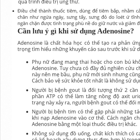
quá trình điều trị ung thư.
Điều chế thành thuốc tiêm, dùng để tiêm bắp, nhằm cả
chân như ngứa ngáy, sưng tấy, sưng đỏ do loét ứ tĩ
ngăn chặn được tình trạng phù nề do giữ nước và giảm đ
Cần lưu ý gì khi sử dụng Adenosine?
Adenosine là chất hóa học có thể tạo ra phản ứng 
trọng tìm hiểu những khuyến cáo sau trước khi sử 
Phụ nữ đang mang thai hoặc cho con bú kh
Adenosine. Tuy chưa có đầy đủ nghiên cứu c
này nên mẹ bầu, phụ nữ mới sinh nhưng cũng
Cách bảo vệ sức khỏe tốt nhất là không sử d
Người bị bệnh gout là đối tượng thứ 2 cần 
phần ATP có thể làm tăng nồng độ axit uric
trạng này xảy ra, người bệnh gout có thể đối
Người bị bệnh tim có thể gặp phải những t
khi nạp Adenosine vào cơ thể. Cách ngăn chặ
Adenosine bằng một loại thuốc điều trị khác.
Không sử dụng đồ uống, chất kích thích có ca
có kế hoạch xây dựng thực đơn hợp lý trong 