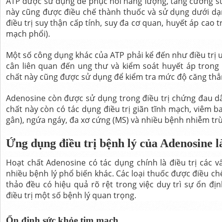
ATP được sử dụng để phục hồi năng lượng, tăng cường sứ
này cũng được điều chế thành thuốc và sử dụng dưới dạn
điều trị suy thận cấp tính, suy đa cơ quan, huyết áp cao
mạch phổi).
Một số công dụng khác của ATP phải kể đến như điều trị u
cân liên quan đến ung thư và kiểm soát huyết áp trong
chất này cũng được sử dụng để kiểm tra mức độ căng thẳ
Adenosine còn được sử dụng trong điều trị chứng đau d
chất này còn có tác dụng điều trị giãn tĩnh mạch, viêm b
gân), ngứa ngáy, đa xơ cứng (MS) và nhiều bệnh nhiễm tr
Ứng dụng điều trị bệnh lý của Adenosine l
Hoạt chất Adenosine có tác dụng chính là điều trị các 
nhiều bệnh lý phổ biến khác. Các loại thuốc được điều c
thảo đều có hiệu quả rõ rệt trong việc duy trì sự ổn đ
điều trị một số bệnh lý quan trọng.
Ổn định sức khỏe tim mạch