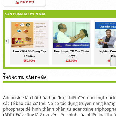
SẢN PHẨM KHUYẾN MÃI
Lưu Ý Khi Sử Dụng Cây
Hoạt Huyết TD Của Thiên
Nghiên Cứu 
Thuốc...
Dược
Tiểu.
950,000đ
125,000đ
950,0
THÔNG TIN SẢN PHẨM
Adenosine là chất hóa học được biết đến như một nucleo
các tế bào của cơ thể. Nó có tác dụng truyền năng lượng
phosphate để hình thành phân tử adenosine triphospha
(ADP). Đây cũng là 2 nguyên liệu chính của nhiều loại thuốc