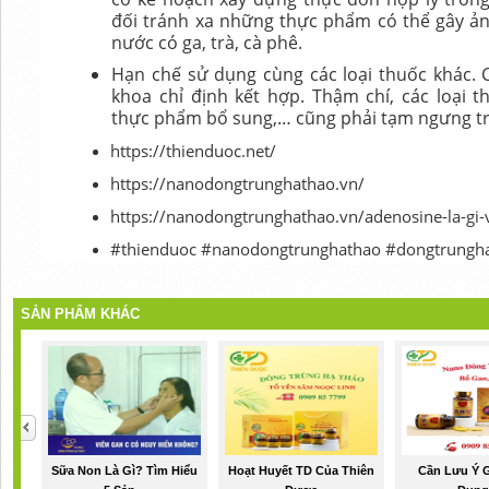
đối tránh xa những thực phẩm có thể gây ản
nước có ga, trà, cà phê.
Hạn chế sử dụng cùng các loại thuốc khác. 
khoa chỉ định kết hợp. Thậm chí, các loại 
thực phẩm bổ sung,… cũng phải tạm ngưng trư
https://thienduoc.net/
https://nanodongtrunghathao.vn/
https://nanodongtrunghathao.vn/adenosine-la-gi-v
#thienduoc #nanodongtrunghathao #dongtrungh
SẢN PHẨM KHÁC
Sữa Non Là Gì? Tìm Hiểu
Hoạt Huyết TD Của Thiên
Cần Lưu Ý G