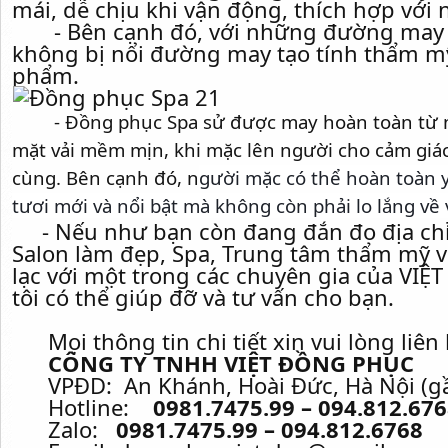
mái, dễ chịu khi vận động, thích hợp với 
- Bên cạnh đó, với những đường may vô
không bị nổi đường may tạo tính thẩm m
phẩm.
- Đồng phục Spa sử được may hoàn toàn từ n
mặt vải mềm mịn, khi mặc lên người cho cảm giác
cùng. Bên cạnh đó, n
gười mặc có thể hoàn toàn 
tươi mới và nổi bật mà không còn phải lo lắng về
- Nếu như bạn còn đang đắn đo địa ch
Salon làm đẹp, Spa, Trung tâm thẩm mỹ vi
lạc với một trong các chuyên gia của V
tôi có thể giúp đỡ và tư vấn cho bạn.
Mọi thông tin chi tiết xin vui lòng liên 
CÔNG TY TNHH VIỆT ĐỒNG PHỤC
VPĐD: An Khánh, Hoài Đức, Hà Nội (gầ
Hotline:
0981.7475.99 – 094.812.67
Zalo:
0981.7475.99 – 094.812.6768