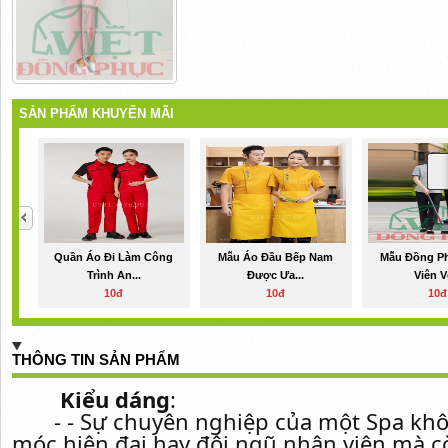
SẢN PHẨM KHUYẾN MÃI
Quần Áo Đi Làm Công
Mẫu Áo Đầu Bếp Nam
Mẫu Đồng P
Trình An...
Được Ưa...
Viên Vệ
10đ
10đ
10đ
THÔNG TIN SẢN PHẨM
Kiểu dáng
:
- - Sự chuyên nghiệp của một Spa khôn
móc hiện đại hay đội ngũ nhân viên mà c