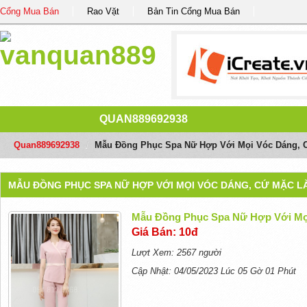
Cổng Mua Bán
Rao Vặt
Bản Tin Cổng Mua Bán
QUAN889692938
Quan889692938
/
Mẫu Đồng Phục Spa Nữ Hợp Với Mọi Vóc Dáng, 
MẪU ĐỒNG PHỤC SPA NỮ HỢP VỚI MỌI VÓC DÁNG, CỨ MẶC L
Mẫu Đồng Phục Spa Nữ Hợp Với Mọ
Giá Bán: 10đ
Lượt Xem: 2567 người
Cập Nhật: 04/05/2023 Lúc 05 Gờ 01 Phút