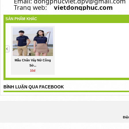
Email: dongphucviet.dpv@gmail.com
Trang web:
vietdongphuc.com
SẢN PHẨM KHÁC
Mẫu Chân Váy Nữ Công
Sở...
10đ
BÌNH LUẬN QUA FACEBOOK
Điệ