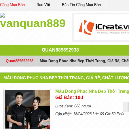
Cổng Mua Bán
Rao Vặt
Bản Tin Cổng Mua Bán
QUAN889692938
Quan889692938
/
Mẫu Dong Phuc Nha Bep Thời Trang, Giá Rẻ, Ch
MẪU DONG PHUC NHA BEP THỜI TRANG, GIÁ RẺ, CHẤT LƯỢN
Mẫu Dong Phuc Nha Bep Thời Trang
Giá Bán: 10đ
Lượt Xem: 688 người
Cập Nhật: 18/04/2023 Lúc 09 Gờ 50 Phút