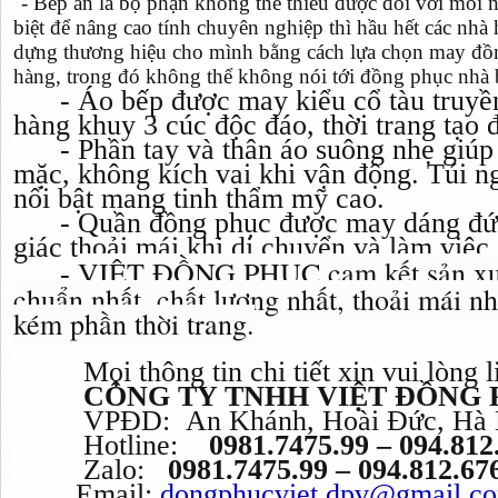
- Bếp ăn là bộ phận không thể thiếu được đối với mỗi 
biệt để nâng cao tính chuyên nghiệp thì hầu hết các nhà
dựng thương hiệu cho mình bằng cách lựa chọn may đồ
hàng, trong đó không thể không nói tới đồng phục nhà 
- Áo bếp được may kiểu cổ tàu truyền
hàng khuy 3 cúc độc đáo, thời trang tạo 
- Phần tay và thân áo suông nhẹ giúp 
mặc, không kích vai khi vận động. Túi n
nổi bật mang tinh thẩm mỹ cao.
- Quần đồng phục được may dáng đứng
giác thoải mái khi di chuyển và làm việc.
VIỆT ĐỒNG PHỤC cam kết sản xuấ
-
chuẩn nhất, chất lượng nhất, thoải mái 
kém phần thời trang.
Mọi thông tin chi tiết xin vui lòng li
CÔNG TY TNHH VIỆT ĐỒNG 
VPĐD: An Khánh, Hoài Đức, Hà 
Hotline:
0981.7475.99 – 094.812
Zalo:
0981.7475.99 – 094.812.67
Email:
dongphucviet.dpv@gmail.c