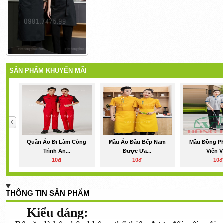
SẢN PHẨM KHUYẾN MÃI
Quần Áo Đi Làm Công
Mẫu Áo Đầu Bếp Nam
Mẫu Đồng P
Trình An...
Được Ưa...
Viên Vệ
10đ
10đ
10đ
THÔNG TIN SẢN PHẨM
Kiểu dáng: