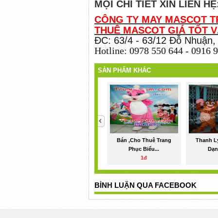
MỌI CHI TIẾT XIN LIÊN H
CÔNG TY MAY MASCOT T
THUÊ MASCOT GIÁ TỐT 
ĐC: 63/4 - 63/12 Đỗ Nhuận,
Hotline: 0978 550 644 - 0916 
SẢN PHẨM KHÁC
<
Bán ,cho Thuê Trang
Thanh L
Phục Biểu...
Dạn
1đ
BÌNH LUẬN QUA FACEBOOK