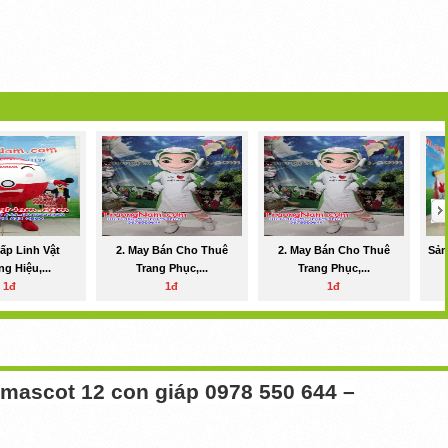
ấp Linh Vật
2. May Bán Cho Thuê
2. May Bán Cho Thuê
Sản
g Hiệu,...
Trang Phục,...
Trang Phục,...
1đ
1đ
1đ
 mascot 12 con giáp
0978 550 644 –