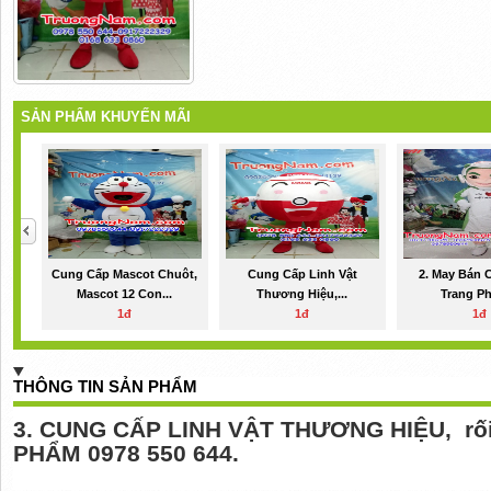
SẢN PHẨM KHUYẾN MÃI
Cung Cấp Mascot Chuôt,
Cung Cấp Linh Vật
2. May Bán 
Mascot 12 Con...
Thương Hiệu,...
Trang Ph
1đ
1đ
1đ
THÔNG TIN SẢN PHẨM
3. CUNG CẤP LINH VẬT THƯƠNG HIỆU, rố
PHẨM 0978 550 644.