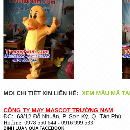
MỌI CHI TIẾT XIN LIÊN HỆ:
XEM MẪU MÃ TẠ
CÔNG TY MAY MASCOT TRƯỜNG NAM
ĐC: 63/12 Đỗ Nhuận, P. Sơn Kỳ, Q. Tân Phú
Hotline: 0978 550 644 - 0916 999 533
BÌNH LUẬN QUA FACEBOOK