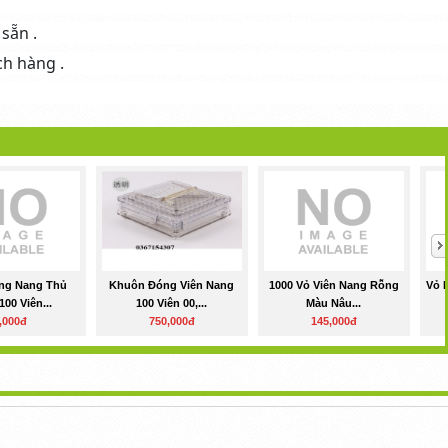
sẵn .
ch hàng .
ng Nang Thủ
Khuôn Đóng Viên Nang
1000 Vỏ Viên Nang Rỗng
Vỏ 
00 Viên...
100 Viên 00,...
Màu Nâu...
,000đ
750,000đ
145,000đ