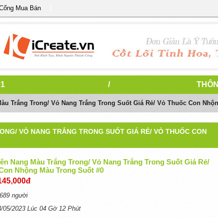
 Cổng Mua Bán
1
/
THÔN
àu Trắng Trong/ Vỏ Nang Trắng Trong Suốt Giá Rẻ/ Vỏ Thuốc Con Nhộ
RONG/ VỎ NANG TRẮNG TRONG SUỐT GIÁ RẺ/ VỎ THUỐC CON
iên Nang Màu Trắng Trong/ Vỏ Nang Trắng Trong Suốt Giá Rẻ/
Con Nhộng Màu Trong Suốt #0
145,000đ
689 người
3/05/2023 Lúc 04 Gờ 12 Phút