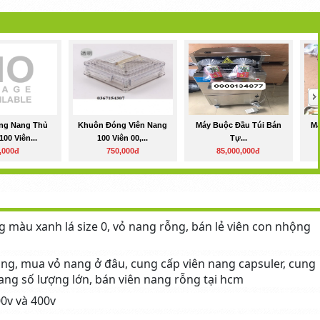
ng Nang Thủ
Khuôn Đóng Viên Nang
Máy Buộc Đầu Túi Bán
Má
00 Viên...
100 Viên 00,...
Tự...
,000đ
750,000đ
85,000,000đ
g màu xanh lá size 0, vỏ nang rỗng, bán lẻ viên con nhộng
ỗng, mua vỏ nang ở đâu, cung cấp viên nang capsuler, cung
ng số lượng lớn, bán viên nang rỗng tại hcm
0v và 400v