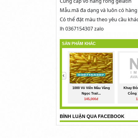
Cung cấp vỏ nang rỗng gelatin
Mẫu.mã đa dạng và luôn có hàng 
Có thể đặt màu theo yêu cầu khá
lh 0367154307 zalo
SẢN PHẨM KHÁC
<
1000 Vỏ Viên Màu Vàng
Khay Đó
Ngọc Trai/...
Công 1
145,000đ
1
BÌNH LUẬN QUA FACEBOOK