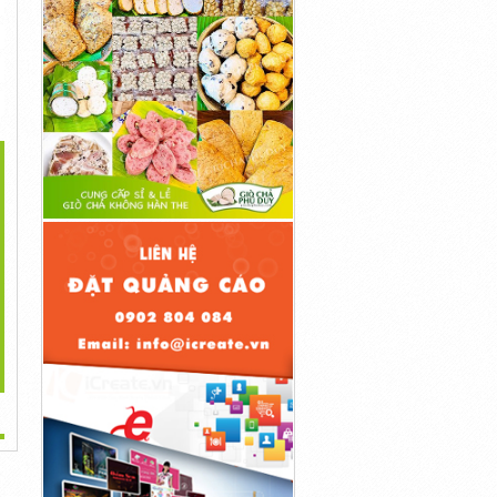
>
Nang Rỗng Màu Đỏ, Vỏ
1000 Viên Nang Rỗng Màu
1000 Vỏ Nang Cứng Màu
Nang...
Tím/ Vỏ...
Tím, Viên...
145,000đ
150,000đ
145,000đ