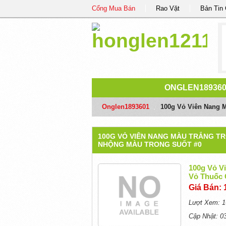
Cổng Mua Bán
Rao Vặt
Bản Tin
ONGLEN189360
Onglen1893601
/
100g Vỏ Viên Nang M
100G VỎ VIÊN NANG MÀU TRẮNG T
NHỘNG MÀU TRONG SUỐT #0
100g Vỏ V
Vỏ Thuốc 
Giá Bán: 
Lượt Xem: 1
Cập Nhật: 0