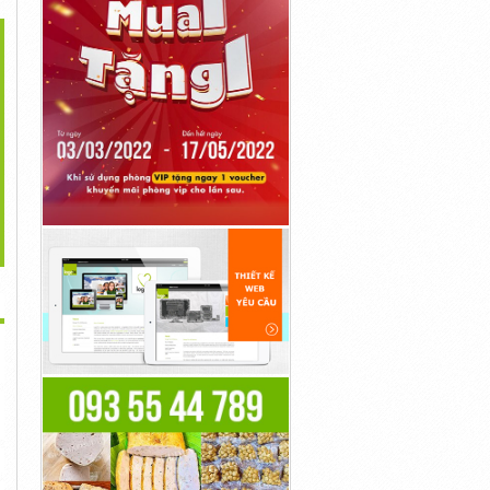
>
y Cắt Nha Đam Nhạt
Máy Hàn Miệng Túi PE
Máy Cắt Cùi Bưởi Hạt
Lựu, Máy...
Liên Tục...
Lựu...
29,000,000đ
32,000,000đ
25,000,000đ