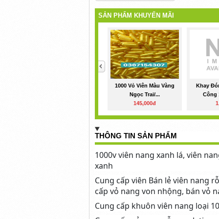
SẢN PHẨM KHUYẾN MÃI
<
1000 Vỏ Viên Màu Vàng
Khay Đó
Ngọc Trai/...
Công 1
145,000đ
1
THÔNG TIN SẢN PHẨM
1000v viên nang xanh lá, viên nan
xanh
Cung cấp viên Bán lẻ viên nang r
cấp vỏ nang von nhộng, bán vỏ na
Cung cấp khuôn viên nang loại 10