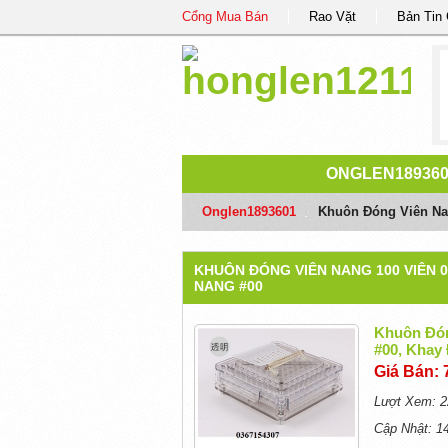
Cổng Mua Bán
Rao Vặt
Bản Tin
ONGLEN189360
Onglen1893601
/
Khuôn Đóng Viên Nan
KHUÔN ĐÓNG VIÊN NANG 100 VIÊN 0
NANG #00
Khuôn Đón
#00, Khay
Giá Bán: 
Lượt Xem: 2
Cập Nhật: 1