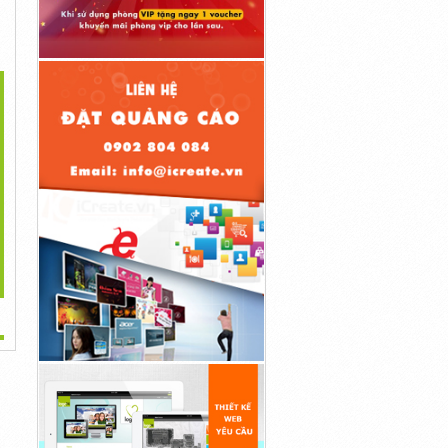
>
0g Vỏ Viên Nang Màu
1000 Viên Nang Rỗng Màu
1000 Vỏ Nang Cứng Màu
Trắng...
Tím/ Vỏ...
Tím, Viên...
145,000đ
150,000đ
145,000đ