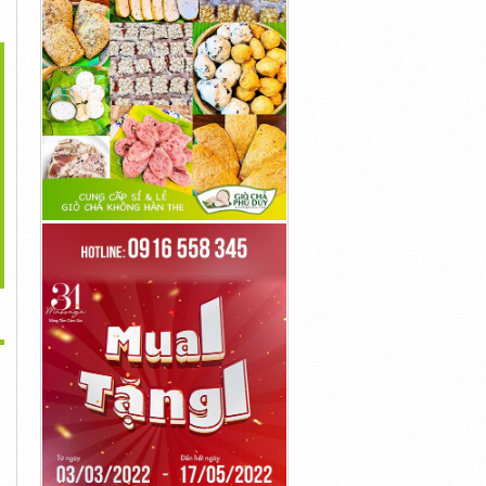
>
y Cắt Nha Đam Nhạt
Máy Hàn Miệng Túi PE
Máy Cắt Cùi Bưởi Hạt
Lựu, Máy...
Liên Tục...
Lựu...
29,000,000đ
32,000,000đ
25,000,000đ