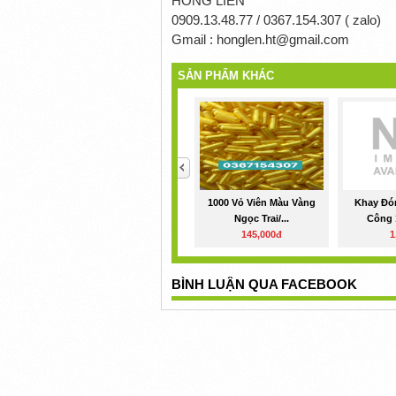
HỒNG LIÊN
0909.13.48.77 / 0367.154.307 ( zalo)
Gmail : honglen.ht@gmail.com
SẢN PHẨM KHÁC
<
1000 Vỏ Viên Màu Vàng
Khay Đó
Ngọc Trai/...
Công 1
145,000đ
1
BÌNH LUẬN QUA FACEBOOK