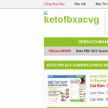
Cổng Mua Bán
Rao Vặt
Bản Tin
OFBXACV4844
Ofbxacv484445
/
Keto FBX ACV Gummi
KETO FBX ACV GUMMIES [CHECK RE
Keto FBX
Is Buying!
Giá Bán: 
Lượt Xem: 7
Cập Nhật: 1