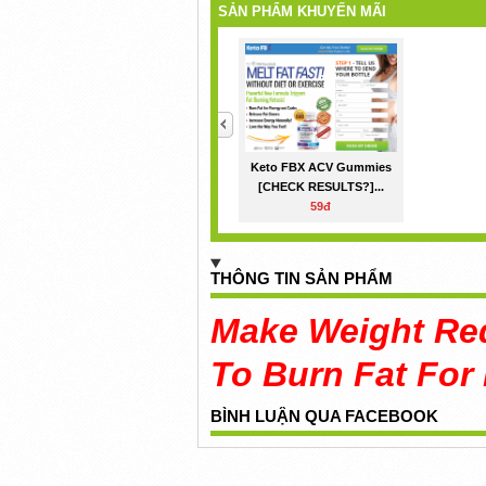
SẢN PHẨM KHUYẾN MÃI
<
Keto FBX ACV Gummies
[CHECK RESULTS?]...
59đ
THÔNG TIN SẢN PHẨM
Make Weight Red
To Burn Fat For
BÌNH LUẬN QUA FACEBOOK