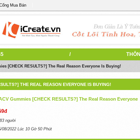
 Cổng Mua Bán
45
/
THÔN
es [CHECK RESULTS?] The Real Reason Everyone Is Buying!
SULTS?] THE REAL REASON EVERYONE IS BUYING!
 ACV Gummies [CHECK RESULTS?] The Real Reason Everyone
59đ
83 người
5/08/2022 Lúc 10 Gờ 50 Phút