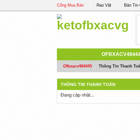
Cổng Mua Bán
Rao Vặt
Bản Tin
OFBXACV4844
Ofbxacv484445
/
Thông Tin Thanh To
THÔNG TIN THANH TOÁN
Đang cập nhật...