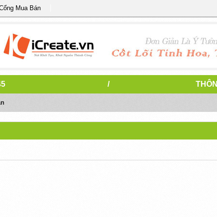
 Cổng Mua Bán
45
/
THÔN
án