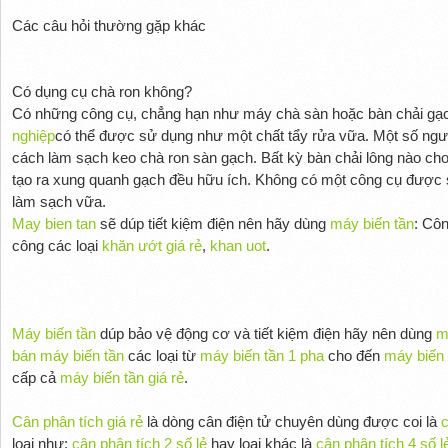
Các câu hỏi thường gặp khác
Có dụng cụ chà ron không?
Có những công cụ, chẳng hạn như máy chà sàn hoặc bàn chải gạ
nghiệp
có thể được sử dụng như một chất tẩy rửa vữa. Một số ngư
cách làm sạch keo chà ron sàn gạch. Bất kỳ bàn chải lông nào c
tạo ra xung quanh gạch đều hữu ích. Không có một công cụ được sử
làm sạch vữa.
May bien tan
sẽ dúp tiết kiệm điện nên hãy dùng
máy biến tần
: Cô
công các loại
khăn ướt giá rẻ
,
khan uot
.
Máy biến tần
dúp bảo vệ động cơ và tiết kiệm điện hãy nên dùng
m
bán máy biến tần
các loại từ
máy biến tần 1 pha
cho đến
máy biến 
cấp cả
máy biến tần giá rẻ
.
Cân phân tích giá rẻ
là dòng cân điện tử chuyên dùng được coi là
c
loại như:
cân phân tích 2 số lẻ
hay loại khác là
cân phân tích 4 số l