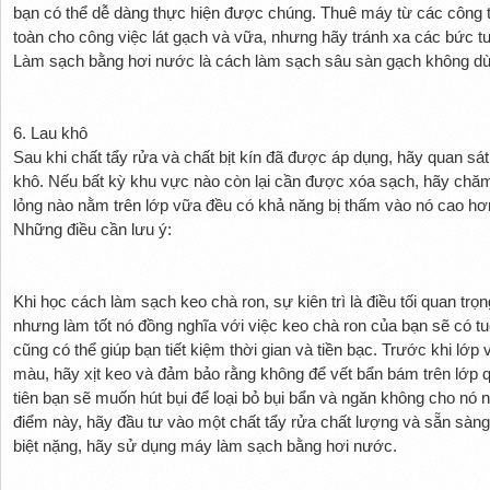
bạn có thể dễ dàng thực hiện được chúng. Thuê máy từ các công t
toàn cho công việc lát gạch và vữa, nhưng hãy tránh xa các bức 
Làm sạch bằng hơi nước là cách làm sạch sâu sàn gạch không dù
6. Lau khô
Sau khi chất tẩy rửa và chất bịt kín đã được áp dụng, hãy quan s
khô. Nếu bất kỳ khu vực nào còn lại cần được xóa sạch, hãy chăm
lỏng nào nằm trên lớp vữa đều có khả năng bị thấm vào nó cao hơ
Những điều cần lưu ý:
Khi học cách làm sạch keo chà ron, sự kiên trì là điều tối quan trọ
nhưng làm tốt nó đồng nghĩa với việc keo chà ron của bạn sẽ có t
cũng có thể giúp bạn tiết kiệm thời gian và tiền bạc. Trước khi lớ
màu, hãy xịt keo và đảm bảo rằng không để vết bẩn bám trên lớp qu
tiên bạn sẽ muốn hút bụi để loại bỏ bụi bẩn và ngăn không cho n
điểm này, hãy đầu tư vào một chất tẩy rửa chất lượng và sẵn sàng
biệt nặng, hãy sử dụng máy làm sạch bằng hơi nước.