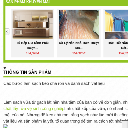
SẢN PHẨM KHUYẾN MÃI
Tủ Bếp Gia Đình Phải
Xử Lý Nền Nhà Trơn Trượt
Thời Tiết Nồ
Được...
Khi...
Rất..
154,326đ
154,326đ
154,3
THÔNG TIN SẢN PHẨM
Các bước làm sạch keo chà ron và danh sách vật liệu
Làm sạch vữa từ gạch lát nền nhà tắm của bạn có vẻ đơn giản, n
chất tẩy rửa vệ sinh công nghiệp
tính chất xốp của vữa, nó nhanh c
mặt của nó. Nhưng để keo chà ron trắng sạch như lúc mới thi côn
vật liệu và sản phẩm là yếu tố quan trọng để tìm ra cách tốt nhất đ