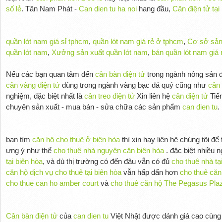
số lẻ
. Tân Nam Phát -
Can dien tu ha noi
hang đầu,
Cân điện tử tại
quần lót nam giá sỉ tphcm
,
quần lót nam giá rẻ ở tphcm
,
Cơ sở sản
quần lót nam
,
Xưởng sản xuất quần lót nam
,
bán quần lót nam giá 
Nếu các bạn quan tâm đến
cân bàn điện tử
trong ngành nông sản đ
cân vàng điện tử
dùng trong ngành vàng bạc đá quý cũng như
cân 
nghiệm, đặc biệt nhất là
cân treo điện tử
Xin liên hệ
cân điện tử
Tiế
chuyên sản xuất - mua bán - sửa chữa các sản phẩm
can dien tu
.
bạn tìm
căn hộ cho thuê ở biên hòa
thì xin hạy liên hệ chúng tôi để
ưng ý như thể
cho thuê nhà nguyên căn biên hòa
. đặc biệt nhiều 
tại biên hòa
, và dù thị trường có đến đâu vẫn có đủ
cho thuê nhà tạ
căn hộ dịch vụ cho thuê tại biên hòa
vẫn hấp dẩn hơn
cho thuê căn
cho thue can ho amber court
và
cho thuê căn hộ The Pegasus Pla
Cân bàn điện tử
của
can dien tu
Việt Nhật được dánh giá cao cùn