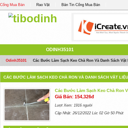
Cổng Mua Bán
Rao Vặt
Bản Tin Cổng Mua Bán
ODINH35101
Odinh35101
/
Các Bước Làm Sạch Keo Chà Ron Và Danh Sách Vật 
CÁC BƯỚC LÀM SẠCH KEO CHÀ RON VÀ DANH SÁCH VẬT LIỆ
Các Bước Làm Sạch Keo Chà Ron Và
Giá Bán: 154,326đ
Lượt Xem: 1916 người
Cập Nhật: 26/12/2022 Lúc 02 Gờ 50 Phút