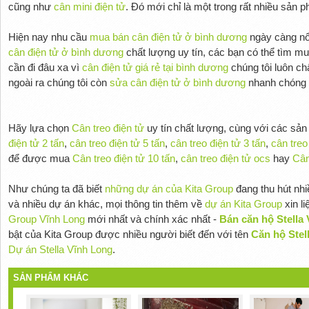
cũng như
cân mini điện tử
. Đó mới chỉ là một trong rất nhiều sản
Hiện nay nhu cầu
mua bán cân điện tử ở bình dương
ngày càng nổi
cân điện tử ở bình dương
chất lượng uy tín, các bạn có thể tìm m
cần đi đâu xa vì
cân điện tử giá rẻ tại bình dương
chúng tôi luôn ch
ngoài ra chúng tôi còn
sửa cân điện tử ở bình dương
nhanh chóng ti
Hãy lựa chọn
Cân treo điện tử
uy tín chất lượng, cùng với các sả
điện tử 2 tấn
,
cân treo điện tử 5 tấn
,
cân treo điện tử 3 tấn
,
cân treo
để được mua
Cân treo điện tử 10 tấn
,
cân treo điện tử ocs
hay
Cân
Như chúng ta đã biết
những dự án của Kita Group
đang thu hút nh
và nhiều dự án khác, mọi thông tin thêm về
dự án Kita Group
xin l
Group Vĩnh Long
mới nhất và chính xác nhất -
Bán căn hộ Stella 
bật của Kita Group được nhiều người biết đến với tên
Căn hộ Stel
Dự án Stella Vĩnh Long
.
SẢN PHẨM KHÁC