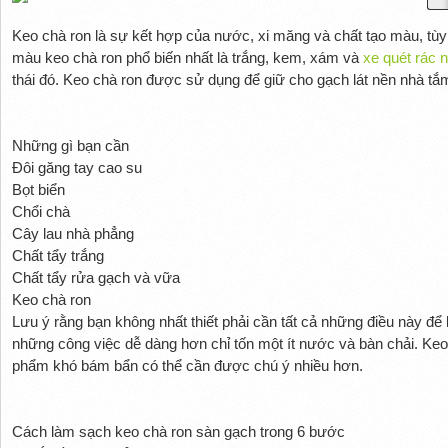
Keo chà ron là sự kết hợp của nước, xi măng và chất tạo màu, t
màu keo chà ron phổ biến nhất là trắng, kem, xám và
xe quét rác
thái đó. Keo chà ron được sử dụng để giữ cho gạch lát nền nhà t
Những gì bạn cần
Đôi găng tay cao su
Bọt biển
Chổi chà
Cây lau nhà phẳng
Chất tẩy trắng
Chất tẩy rửa gạch và vữa
Keo chà ron
Lưu ý rằng bạn không nhất thiết phải cần tất cả những điều này để
những công việc dễ dàng hơn chỉ tốn một ít nước và bàn chải. Keo
phẩm khó bám bẩn có thể cần được chú ý nhiều hơn.
Cách làm sạch keo chà ron sàn gạch trong 6 bước