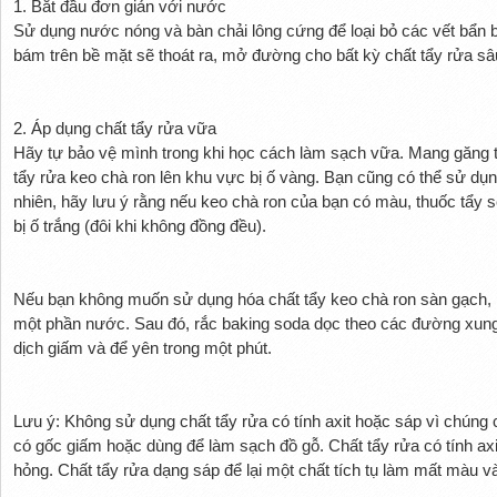
1. Bắt đầu đơn giản với nước
Sử dụng nước nóng và bàn chải lông cứng để loại bỏ các vết bẩn 
bám trên bề mặt sẽ thoát ra, mở đường cho bất kỳ chất tẩy rửa sâ
2. Áp dụng chất tẩy rửa vữa
Hãy tự bảo vệ mình trong khi học cách làm sạch vữa. Mang găng ta
tẩy rửa keo chà ron lên khu vực bị ố vàng. Bạn cũng có thể sử dụ
nhiên, hãy lưu ý rằng nếu keo chà ron của bạn có màu, thuốc tẩy s
bị ố trắng (đôi khi không đồng đều).
Nếu bạn không muốn sử dụng hóa chất tẩy keo chà ron sàn gạch, 
một phần nước. Sau đó, rắc baking soda dọc theo các đường xung
dịch giấm và để yên trong một phút.
Lưu ý: Không sử dụng chất tẩy rửa có tính axit hoặc sáp vì chúng c
có gốc giấm hoặc dùng để làm sạch đồ gỗ. Chất tẩy rửa có tính axi
hỏng. Chất tẩy rửa dạng sáp để lại một chất tích tụ làm mất màu v