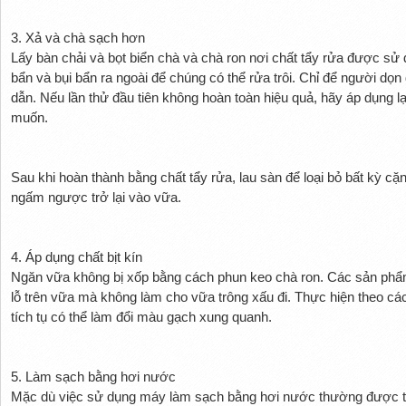
3. Xả và chà sạch hơn
Lấy bàn chải và bọt biển chà và chà ron nơi chất tẩy rửa được sử 
bẩn và bụi bẩn ra ngoài để chúng có thể rửa trôi. Chỉ để người dọn 
dẫn. Nếu lần thử đầu tiên không hoàn toàn hiệu quả, hãy áp dụng l
muốn.
Sau khi hoàn thành bằng chất tẩy rửa, lau sàn để loại bỏ bất kỳ c
ngấm ngược trở lại vào vữa.
4. Áp dụng chất bịt kín
Ngăn vữa không bị xốp bằng cách phun keo chà ron. Các sản phẩm
lỗ trên vữa mà không làm cho vữa trông xấu đi. Thực hiện theo cá
tích tụ có thể làm đổi màu gạch xung quanh.
5. Làm sạch bằng hơi nước
Mặc dù việc sử dụng máy làm sạch bằng hơi nước thường được th