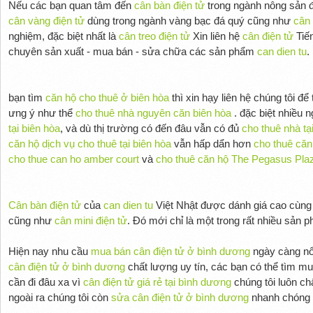
Nếu các bạn quan tâm đến
cân bàn điện tử
trong ngành nông sản đ
cân vàng điện tử
dùng trong ngành vàng bạc đá quý cũng như
cân 
nghiệm, đặc biệt nhất là
cân treo điện tử
Xin liên hệ
cân điện tử
Tiế
chuyên sản xuất - mua bán - sửa chữa các sản phẩm
can dien tu
.
bạn tìm
căn hộ cho thuê ở biên hòa
thì xin hạy liên hệ chúng tôi để
ưng ý như thể
cho thuê nhà nguyên căn biên hòa
. đặc biệt nhiều 
tại biên hòa
, và dù thị trường có đến đâu vẫn có đủ
cho thuê nhà tạ
căn hộ dịch vụ cho thuê tại biên hòa
vẫn hấp dẩn hơn
cho thuê căn
cho thue can ho amber court
và
cho thuê căn hộ The Pegasus Pla
Cân bàn điện tử
của
can dien tu
Việt Nhật được dánh giá cao cùn
cũng như
cân mini điện tử
. Đó mới chỉ là một trong rất nhiều sản
Hiện nay nhu cầu
mua bán cân điện tử ở bình dương
ngày càng nổi
cân điện tử ở bình dương
chất lượng uy tín, các bạn có thể tìm m
cần đi đâu xa vì
cân điện tử giá rẻ tại bình dương
chúng tôi luôn ch
ngoài ra chúng tôi còn
sửa cân điện tử ở bình dương
nhanh chóng ti