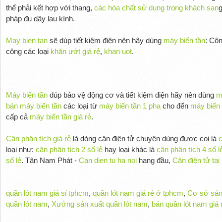
thể phải kết hợp với thang,
các hóa chất sử dụng trong khách sạn
g
pháp đu dây lau kính.
May bien tan
sẽ dúp tiết kiệm điện nên hãy dùng
máy biến tần
: Cô
công các loại
khăn ướt giá rẻ
,
khan uot
.
Máy biến tần
dúp bảo vệ động cơ và tiết kiệm điện hãy nên dùng
m
bán máy biến tần
các loại từ
máy biến tần 1 pha
cho đến
máy biến 
cấp cả
máy biến tần giá rẻ
.
Cân phân tích giá rẻ
là dòng cân điện tử chuyên dùng được coi là
c
loại như:
cân phân tích 2 số lẻ
hay loại khác là
cân phân tích 4 số l
số lẻ
. Tân Nam Phát -
Can dien tu ha noi
hang đầu,
Cân điện tử tại
quần lót nam giá sỉ tphcm
,
quần lót nam giá rẻ ở tphcm
,
Cơ sở sản
quần lót nam
,
Xưởng sản xuất quần lót nam
,
bán quần lót nam giá 