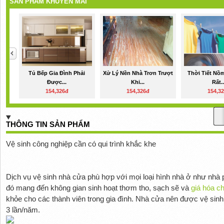
SẢN PHẨM KHUYẾN MÃI
Tủ Bếp Gia Đình Phải
Xử Lý Nền Nhà Trơn Trượt
Thời Tiết Nồ
Được...
Khi...
Rất..
154,326đ
154,326đ
154,3
THÔNG TIN SẢN PHẨM
Vệ sinh công nghiệp cần có qui trình khắc khe
Dịch vụ vệ sinh nhà cửa phù hợp với mọi loại hình nhà ở như nhà p
đó mang đến không gian sinh hoạt thơm tho, sạch sẽ và
giá hóa c
khỏe cho các thành viên trong gia đình. Nhà cửa nên được vệ sinh 
3 lần/năm.