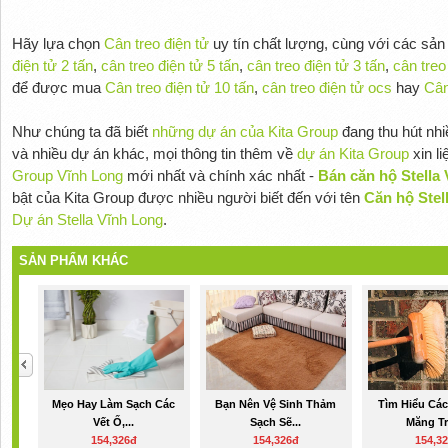
Hãy lựa chọn
Cân treo điện tử
uy tín chất lượng, cùng với các sả
điện tử 2 tấn
,
cân treo điện tử 5 tấn
,
cân treo điện tử 3 tấn
,
cân treo
để được mua
Cân treo điện tử 10 tấn
,
cân treo điện tử ocs
hay
Cân
Như chúng ta đã biết
những dự án của Kita Group
đang thu hút nh
và nhiều dự án khác, mọi thông tin thêm về
dự án Kita Group
xin l
Group Vĩnh Long
mới nhất và chính xác nhất -
Bán căn hộ Stella 
bật của Kita Group được nhiều người biết đến với tên
Căn hộ Stel
Dự án Stella Vĩnh Long
.
SẢN PHẨM KHÁC
Mẹo Hay Làm Sạch Các
Bạn Nên Vệ Sinh Thảm
Tìm Hiểu Các
Vết Ố,...
Sạch Sẽ...
Măng Tr
154,326đ
154,326đ
154,3