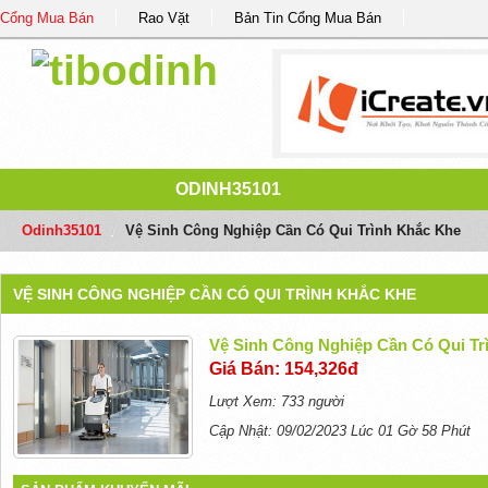
Cổng Mua Bán
Rao Vặt
Bản Tin Cổng Mua Bán
ODINH35101
Odinh35101
/
Vệ Sinh Công Nghiệp Cần Có Qui Trình Khắc Khe
VỆ SINH CÔNG NGHIỆP CẦN CÓ QUI TRÌNH KHẮC KHE
Vệ Sinh Công Nghiệp Cần Có Qui Tr
Giá Bán: 154,326đ
Lượt Xem: 733 người
Cập Nhật: 09/02/2023 Lúc 01 Gờ 58 Phút