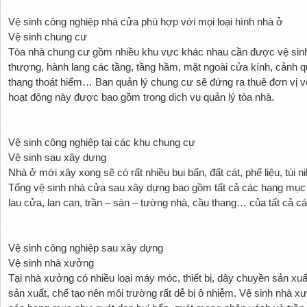
Vệ sinh công nghiệp nhà cửa phù hợp với mọi loại hình nhà ở
Vệ sinh chung cư
Tòa nhà chung cư gồm nhiều khu vực khác nhau cần được vệ sin
thượng, hành lang các tầng, tầng hầm, mặt ngoài cửa kính, cảnh q
thang thoát hiểm… Ban quản lý chung cư sẽ đứng ra thuê đơn vị v
hoạt động này được bao gồm trong dịch vụ quản lý tòa nhà.
Vệ sinh công nghiệp tại các khu chung cư
Vệ sinh sau xây dựng
Nhà ở mới xây xong sẽ có rất nhiều bụi bẩn, đất cát, phế liệu, túi 
Tổng vệ sinh nhà cửa sau xây dựng bao gồm tất cả các hạng mục t
lau cửa, lan can, trần – sàn – tường nhà, cầu thang… của tất cả c
Vệ sinh công nghiệp sau xây dựng
Vệ sinh nhà xưởng
Tại nhà xưởng có nhiều loại máy móc, thiết bị, dây chuyền sản xu
sản xuất, chế tạo nên môi trường rất dễ bị ô nhiễm. Vệ sinh nhà 