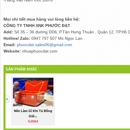
Mọi chi tiết mua hàng vui lòng liên hệ:
CÔNG TY TNHH XNK PHƯỚC ĐẠT
Add:
Số 35 – 36 đường DD6, P.Tân Hưng Thuận , Quận 12, TP.Hồ 
Hotline/ Zalo:
0947 797 507 Ms Ngọc Lan
Email:
phuocdat.sales06@gmail.com
Website:
nhuaphuocdat.com
SẢN PHẨM KHÁC
Nên Làm Gì Khi Tủ Đông
Giữ...
6,000đ