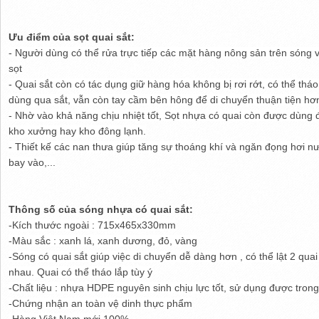
Ưu điểm của sọt quai sắt:
- Người dùng có thể rửa trực tiếp các mặt hàng nông sản trên sóng v
sọt
- Quai sắt còn có tác dụng giữ hàng hóa không bị rơi rớt, có thể th
dùng qua sắt, vẫn còn tay cầm bên hông để di chuyển thuận tiện hơ
- Nhờ vào khả năng chịu nhiệt tốt, Sọt nhựa có quai còn được dùng 
kho xưởng hay kho đông lạnh.
- Thiết kế các nan thưa giúp tăng sự thoáng khí và ngăn đọng hơi n
bay vào,...
Thông số của sóng nhựa có quai sắt:
-Kích thước ngoài : 715x465x330mm
-Màu sắc : xanh lá, xanh dương, đỏ, vàng
-Sóng có quai sắt giúp việc di chuyển dễ dàng hơn , có thể lật 2 quai
nhau. Quai có thể tháo lắp tùy ý
-Chất liệu : nhựa HDPE nguyên sinh chịu lực tốt, sử dụng được trong
-Chứng nhận an toàn vệ dinh thực phẩm
-Hàng Việt Nam mới 100%