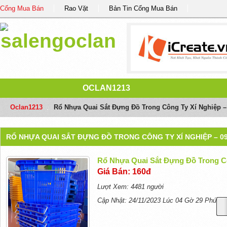
Cổng Mua Bán
Rao Vặt
Bản Tin Cổng Mua Bán
OCLAN1213
Oclan1213
/
Rổ Nhựa Quai Sắt Đựng Đồ Trong Công Ty Xí Nghiệp –
RỔ NHỰA QUAI SẮT ĐỰNG ĐỒ TRONG CÔNG TY XÍ NGHIỆP – 09
Rổ Nhựa Quai Sắt Đựng Đồ Trong Cô
Giá Bán: 160đ
Lượt Xem: 4481 người
Cập Nhật: 24/11/2023 Lúc 04 Gờ 29 Phút