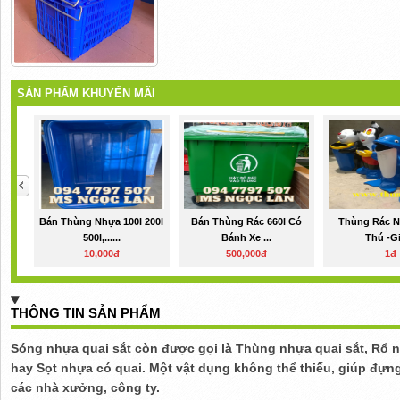
SẢN PHẨM KHUYẾN MÃI
Bán Thùng Nhựa 100l 200l
Bán Thùng Rác 660l Có
Thùng Rác N
500l,......
Bánh Xe ...
Thú -Giả
10,000đ
500,000đ
1đ
THÔNG TIN SẢN PHẨM
Sóng nhựa quai sắt còn được gọi là Thùng nhựa quai sắt, Rổ n
hay Sọt nhựa có quai. Một vật dụng không thể thiếu, giúp đựn
các nhà xưởng, công ty.