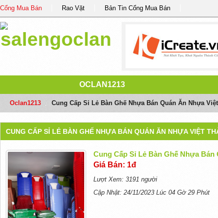
Cổng Mua Bán
Rao Vặt
Bản Tin Cổng Mua Bán
OCLAN1213
Oclan1213
/
Cung Cấp Sỉ Lẻ Bàn Ghế Nhựa Bán Quán Ăn Nhựa Việ
CUNG CẤP SỈ LẺ BÀN GHẾ NHỰA BÁN QUÁN ĂN NHỰA VIỆT T
Cung Cấp Sỉ Lẻ Bàn Ghế Nhựa Bán 
Giá Bán: 1đ
Lượt Xem: 3191 người
Cập Nhật: 24/11/2023 Lúc 04 Gờ 29 Phút