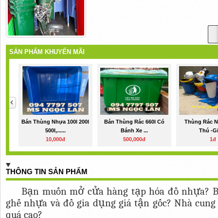
SẢN PHẨM KHUYẾN MÃI
Bán Thùng Nhựa 100l 200l
Bán Thùng Rác 660l Có
Thùng Rác N
500l,......
Bánh Xe ...
Thú -Giả
10,000đ
500,000đ
1đ
THÔNG TIN SẢN PHẨM
Bạn muốn mở cửa hàng tạp hóa đồ nhựa? B
ghế nhựa và đồ gia dụng giá tận gốc? Nhà cung 
quá cao?