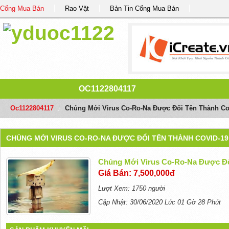
Cổng Mua Bán
Rao Vặt
Bản Tin Cổng Mua Bán
OC1122804117
Oc1122804117
/
Chủng Mới Virus Co-Ro-Na Được Đổi Tên Thành Co
CHỦNG MỚI VIRUS CO-RO-NA ĐƯỢC ĐỔI TÊN THÀNH COVID-19
Chủng Mới Virus Co-Ro-Na Được Đổ
Giá Bán: 7,500,000đ
Lượt Xem: 1750 người
Cập Nhật: 30/06/2020 Lúc 01 Gờ 28 Phút