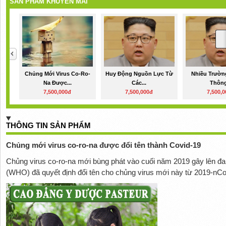
SẢN PHẨM KHUYẾN MÃI
Chủng Mới Virus Co-Ro-
Huy Động Nguồn Lực Từ
Nhiều Trườn
Na Được...
Các...
Thông
7,500,000đ
7,500,000đ
7,500,
THÔNG TIN SẢN PHẨM
Chủng mới virus co-ro-na được đổi tên thành Covid-19
Chủng virus co-ro-na mới bùng phát vào cuối năm 2019 gây lên đai
(WHO) đã quyết định đổi tên cho chủng virus mới này từ 2019-nC