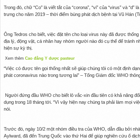
Trong đó, chữ “Co” là viết tắt của “corona”, “vi” của “virus” và “d” l
trưng cho năm 2019 – thời điểm bùng phát dịch bệnh tại Vũ Hán (T
Ông Tedros cho biết, việc đặt tên cho loại virus này đã được thống
địa lý, động vật, cá nhân hay nhóm người nào đó cụ thể để tránh n
hiện sự kỳ thị.
Xem thêm
Cao đẳng Y dược pasteur
“Việc có được tên gọi thống nhất sẽ giúp chúng tôi có một định d
phát coronavirus nào trong tương lai” – Tổng Giám đốc WHO thông 
Người đứng đầu WHO cho biết lô vắc-xin đầu tiên có khả năng đố
dụng trong 18 tháng tới. “Vì vậy hiện nay chúng ta phải làm mọi vi
nói.
Trước đó, ngày 10/2 một nhóm điều tra của WHO, dẫn đầu bởi nhà
Aylward, đã đến Trung Quốc vào thứ Hai để giúp nghiên cứu ổ dịch