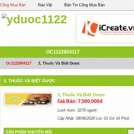
Cổng Mua Bán
Rao Vặt
Bản Tin Cổng Mua Bán
OC1122804117
Oc1122804117
/
3, Thuốc Và Biệt Dược
3, THUỐC VÀ BIỆT DƯỢC
3, Thuốc Và Biệt Dược
Giá Bán: 7,500,000đ
Lượt Xem: 3278 người
Cập Nhật: 08/06/2020 Lúc 01 Gờ 16 Phút
SẢN PHẨM KHUYẾN MÃI