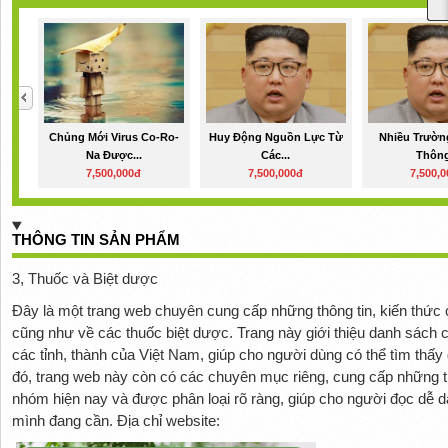
Chủng Mới Virus Co-Ro-
Huy Động Nguồn Lực Từ
Nhiều Trườn
Na Được...
Các...
Thông
7,500,000đ
7,500,000đ
7,500,
THÔNG TIN SẢN PHẨM
3, Thuốc và Biệt dược
Đây là một trang web chuyên cung cấp những thông tin, kiến thức 
cũng như về các thuốc biệt dược. Trang này giới thiệu danh sách c
các tỉnh, thành của Việt Nam, giúp cho người dùng có thể tìm thấy
đó, trang web này còn có các chuyên mục riêng, cung cấp những th
nhóm hiện nay và được phân loại rõ ràng, giúp cho người đọc dễ d
mình đang cần. Địa chỉ website: