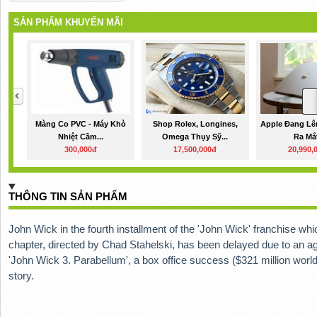
SẢN PHẨM KHUYẾN MÃI
Màng Co PVC - Máy Khò
Shop Rolex, Longines,
Apple Đang Lê
Nhiệt Cầm...
Omega Thụy Sỹ...
Ra Mắt
300,000đ
17,500,000đ
20,990,
THÔNG TIN SẢN PHẨM
John Wick in the fourth installment of the 'John Wick' franchise whic
chapter, directed by Chad Stahelski, has been delayed due to an agen
'John Wick 3. Parabellum', a box office success ($321 million worl
story.