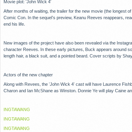
Movie plot: 'John Wick 4'
After months of waiting, the trailer for the new movie (the longest
Comic Con.
In the sequel's preview, Keanu Reeves reappears, rea
end his life.
New images of the project have also been revealed via the Instag
character Reeves.
In these early pictures, Buck appears around so
length hair, a black suit, and a pointed beard.
Cover scripts by Sha
Actors of the new chapter
Along with Revees, the 'John Wick 4' cast will have Laurence Fish
Charon and Ian McShane as Winston.
Donnie Ye will play Caine an
INGTAWANG
INGTAWANG
INGTAWANG