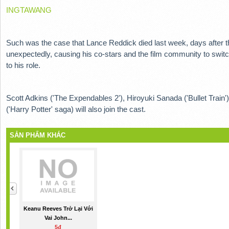
INGTAWANG
Such was the case that Lance Reddick died last week, days after the
unexpectedly, causing his co-stars and the film community to switch
to his role.
Scott Adkins ('The Expendables 2'), Hiroyuki Sanada ('Bullet Train')
('Harry Potter' saga) will also join the cast.
SẢN PHẨM KHÁC
Keanu Reeves Trở Lại Với
Vai John...
5đ