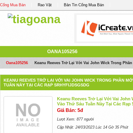
Cổng Mua Bán
Rao Vặt
Bản Tin Cổng Mua Bán
OANA105256
Oana105256
/
Keanu Reeves Trở Lại Với Vai John Wick Trong Phần
KEANU REEVES TRỞ LẠI VỚI VAI JOHN WICK TRONG PHẦN MỚ
TUẦN NÀY TẠI CÁC RẠP SRHYFIJDSGSDG
Keanu Reeves Trở Lại Với Vai John
Vào Thứ Sáu Tuần Này Tại Các Rạp 
Giá Bán: 5đ
Lượt Xem: 877 người
Cập Nhật: 24/03/2023 Lúc 14 Gờ 35 Phút