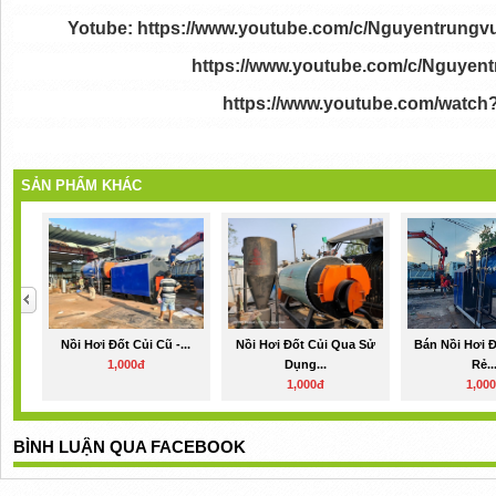
Yotube:
https://www.youtube.com/c/Nguyentrungv
https://www.youtube.com/c/Nguyen
https://www.youtube.com/watch
SẢN PHẨM KHÁC
Nồi Hơi Đốt Củi Cũ -...
Nồi Hơi Đốt Củi Qua Sử
Bán Nồi Hơi Đ
1,000đ
Dụng...
Rẻ..
1,000đ
1,00
BÌNH LUẬN QUA FACEBOOK