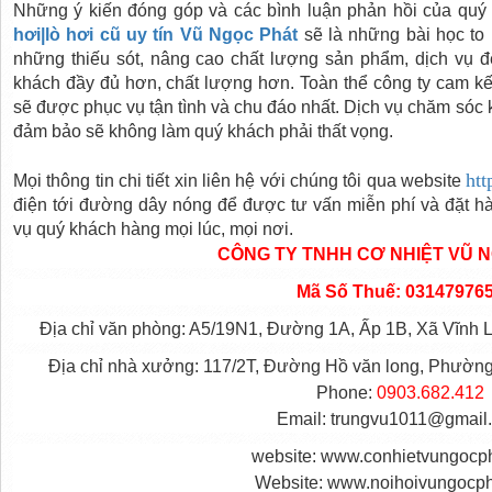
Những ý kiến đóng góp và các bình luận phản hồi của quý
hơi|lò hơi cũ uy tín Vũ Ngọc Phát
sẽ là những bài học to 
những thiếu sót, nâng cao chất lượng sản phẩm, dịch vụ
khách đầy đủ hơn, chất lượng hơn. Toàn thể công ty cam k
sẽ được phục vụ tận tình và chu đáo nhất. Dịch vụ chăm sóc
đảm bảo sẽ không làm quý khách phải thất vọng.
htt
Mọi thông tin chi tiết xin liên hệ với chúng tôi qua website
điện tới đường dây nóng để được tư vấn miễn phí và đặt 
vụ quý khách hàng mọi lúc, mọi nơi.
CÔNG TY TNHH CƠ NHIỆT VŨ 
Mã Số Thuế: 03147976
Địa chỉ văn phòng: A5/19N1, Đường 1A, Ấp 1B, Xã Vĩnh
Địa chỉ nhà xưởng: 117/2T, Đường Hồ văn long, Phường
Phone:
0903.682.412
Email: trungvu1011@gmail
website: www.conhietvungocp
Website: www.noihoivungocp