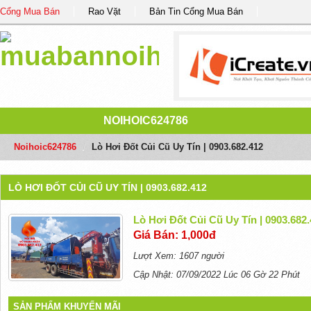
Cổng Mua Bán
Rao Vặt
Bản Tin Cổng Mua Bán
NOIHOIC624786
Noihoic624786
/
Lò Hơi Đốt Củi Cũ Uy Tín | 0903.682.412
LÒ HƠI ĐỐT CỦI CŨ UY TÍN | 0903.682.412
Lò Hơi Đốt Củi Cũ Uy Tín | 0903.682
Giá Bán: 1,000đ
Lượt Xem: 1607 người
Cập Nhật: 07/09/2022 Lúc 06 Gờ 22 Phút
SẢN PHẨM KHUYẾN MÃI