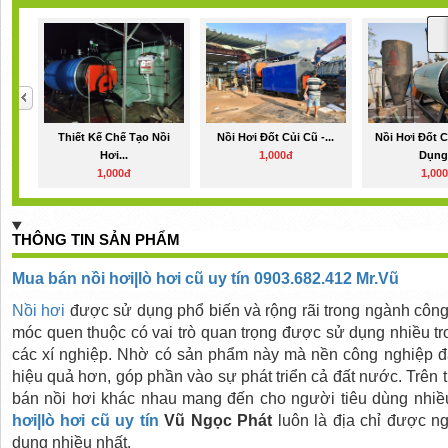
Thiết Kế Chế Tạo Nồi
Nồi Hơi Đốt Củi Cũ -...
Nồi Hơi Đốt 
Hơi...
1,000đ
Dụng.
1,000đ
1,00
THÔNG TIN SẢN PHẨM
Mua bán nồi hơi|lò hơi cũ uy tín 0903.682.412 Mr.Vũ
Nồi hơi
được sử dụng phổ biến và rộng rãi trong ngành công
móc quen thuộc có vai trò quan trọng được sử dụng nhiều t
các xí nghiệp. Nhờ có sản phẩm này mà nền công nghiệp đ
hiệu quả hơn, góp phần vào sự phát triển cả đất nước. Trên th
bán nồi hơi khác nhau mang đến cho người tiêu dùng nhiề
hơi|lò hơi cũ uy tín
Vũ Ngọc Phát
luôn là địa chỉ được ng
dụng nhiều nhất.