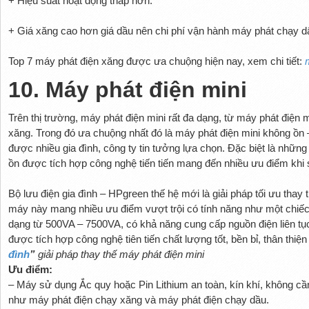
+ Hiệu suất hoạt động thấp hơn.
+ Giá xăng cao hơn giá dầu nên chi phí vận hành máy phát chạy 
Top 7 máy phát điện xăng được ưa chuộng hiện nay, xem chi tiết:
10. Máy phát điện mini
Trên thị trường, máy phát điện mini rất đa dạng, từ máy phát điện 
xăng. Trong đó ưa chuộng nhất đó là máy phát điện mini không ồn
được nhiều gia đình, công ty tin tưởng lựa chọn. Đặc biệt là nhữn
ồn được tích hợp công nghệ tiến tiến mang đến nhiều ưu điểm khi
Bộ lưu điện gia đình – HPgreen thế hệ mới là giải pháp tối ưu thay
máy này mang nhiều ưu điểm vượt trội có tính năng như một chiếc
dạng từ 500VA – 7500VA, có khả năng cung cấp nguồn điện liên tục
được tích hợp công nghệ tiên tiến chất lượng tốt, bền bỉ, thân thiệ
đình
”
giải pháp thay thế máy phát điện mini
Ưu điểm:
– Máy sử dụng Ắc quy hoặc Pin Lithium an toàn, kín khí, không cầ
như máy phát điện chạy xăng và máy phát điện chạy dầu.