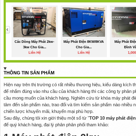
Các Dòng Máy Phát 2kw-
Máy Phát Điện 8KW/8KVA
Máy Phát Điệ
3kw Cho Gia...
Cho Gia...
Đình Vă
Liên Hệ
Liên Hệ
1,00
THÔNG TIN SẢN PHẨM
Hiện nay trên thị trường có rất nhiều thương hiệu, kiểu dáng kích
để nhắm đúng vào nhu cầu của khách hàng thì các công ty phân phố
cầu mong muốn của khách hàng. Nghiên cứu từ khóa máy phát đi
tâm đến sản phẩm nào, trao đổi và tìm kiếm sản phẩm nào nhiều n
chiến lược khuyến mãi, khuyến mại phù hợp.
Sau đây, chúng tôi xin giới thiệu một số từ "
TOP 10 máy phát điện
để quý khách hàng, đại lý phân phân phối tham khảo: