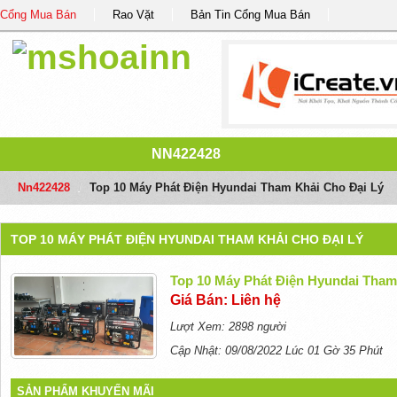
Cổng Mua Bán
Rao Vặt
Bản Tin Cổng Mua Bán
NN422428
Nn422428
/
Top 10 Máy Phát Điện Hyundai Tham Khải Cho Đại Lý
TOP 10 MÁY PHÁT ĐIỆN HYUNDAI THAM KHẢI CHO ĐẠI LÝ
Top 10 Máy Phát Điện Hyundai Tham
Giá Bán: Liên hệ
Lượt Xem: 2898 người
Cập Nhật: 09/08/2022 Lúc 01 Gờ 35 Phút
SẢN PHẨM KHUYẾN MÃI