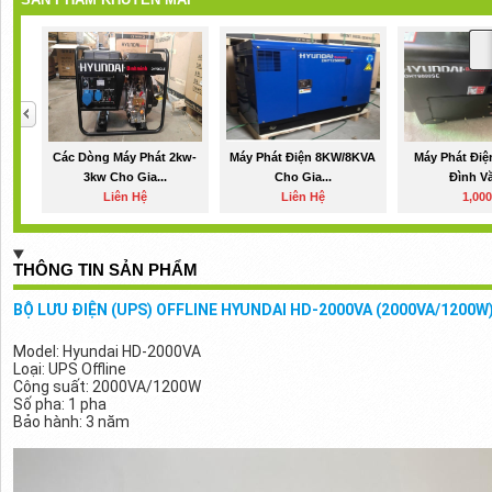
Các Dòng Máy Phát 2kw-
Máy Phát Điện 8KW/8KVA
Máy Phát Điệ
3kw Cho Gia...
Cho Gia...
Đình Vă
Liên Hệ
Liên Hệ
1,00
THÔNG TIN SẢN PHẨM
BỘ LƯU ĐIỆN (UPS) OFFLINE HYUNDAI HD-2000VA (2000VA/1200W
Model: Hyundai HD-2000VA
Loại: UPS Offline
Công suất: 2000VA/1200W
Số pha: 1 pha
Bảo hành: 3 năm