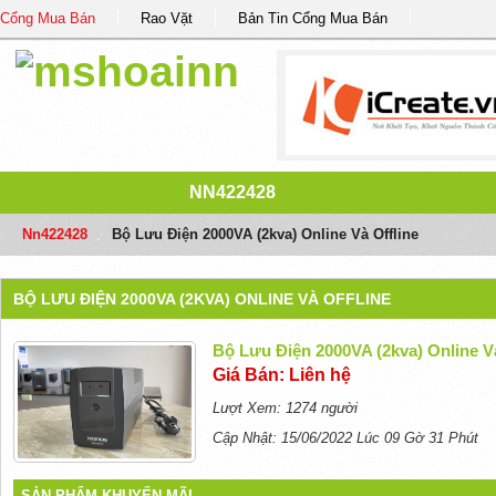
Cổng Mua Bán
Rao Vặt
Bản Tin Cổng Mua Bán
NN422428
Nn422428
/
Bộ Lưu Điện 2000VA (2kva) Online Và Offline
BỘ LƯU ĐIỆN 2000VA (2KVA) ONLINE VÀ OFFLINE
Bộ Lưu Điện 2000VA (2kva) Online Và
Giá Bán: Liên hệ
Lượt Xem: 1274 người
Cập Nhật: 15/06/2022 Lúc 09 Gờ 31 Phút
SẢN PHẨM KHUYẾN MÃI