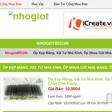
Cổng Mua Bán
Rao Vặt
Bản Tin Cổng Mua Bán
NHOGIOT855166
Nhogiot855166
/
Ốp Kẹp Màng, Vật Tư Nhà Kính, Ốp Nhựa Giữ Nhà
ỐP KẸP MÀNG, VẬT TƯ NHÀ KÍNH, ỐP NHỰA GIỮ NHÀ MÀNG, 
Ốp Kẹp Màng, Vật Tư Nhà Kính, Ốp
Chắn Côn Trùng,
Giá Bán: 10,000đ
Lượt Xem: 1404 người
Cập Nhật: 12/10/2022 Lúc 09 Gờ 30 Phút