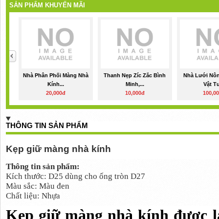
SẢN PHẨM KHUYẾN MÃI
Nhà Phân Phối Màng Nhà
Thanh Nẹp Zíc Zắc Bình
Nhà Lưới Nôn
Kính...
Minh,...
Vật Tư
20,000đ
10,000đ
100,0
THÔNG TIN SẢN PHẨM
Kẹp giữ màng nhà kính
Thông tin sản phẩm:
Kích thước: D25 dùng cho ống tròn D27
Màu sắc: Màu đen
Chất liệu: Nhựa
Kẹp giữ màng nhà kính được 