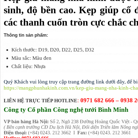
sinh, độ bền cao. Kẹp giúp cố 
các thanh cuốn tròn cực chắc c
Thông tin sản phẩm:
Kích thước: D19, D20, D22, D25, D32
Màu sắc: Màu đen
Chất liệu: Nhựa
Quý Khách vui lòng truy cập trang đường link dưới đây, để bi
https://mangphunhakinh.com.vn/kep-giu-mang-nha-kinh-cha
:
0971 682 666
– 0938 2
LIÊN HỆ TRỰC TIẾP HOTLINE
Công ty Cổ phần Công nghệ tưới Bình Minh
VP bán hàng
Hà Nội:
Số 2, Ngõ 238 Đường Hoàng Quốc Việt - Qu
( Bên cạnh trường CĐ Du lịch Hà Nội, Đối diện Triển lãm Nông ng
Điện thoại:
(+84) 0243. 212 3662 I
Fax:
(+84) 0243. 212 3661