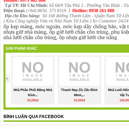
Hotline:
0971 682 666
Tại TP. Hồ Chí Minh:
Số 68/9 Tân Phú 2 - Phường Tân Bình - Th
Điện thoại:
(+84) 0650. 373 8519 I
Hotline: 0938 261 888
Địa chỉ Kho hàng:
Số 168 đường Thanh Lâm - Quận Nam Từ Liêm
( Khu Công nghiệp Vừa và Nhỏ Nam Từ Liêm ) Xe Container 24/24
ốp kẹp màng, móc ngoàn, móc kẹp dây chống bão, vật 
nhựa giữ nhà màng, ốp giữ lưới chắn côn trùng, phụ kiện 
nhà lưới chắn côn trùng, ốp nhựa giữ lưới che nắng
SẢN PHẨM KHÁC
Nhà Phân Phối Màng Nhà
Thanh Nẹp Zíc Zắc Bình
Nhà Lưới Nôn
Kính...
Minh,...
Vật Tư
20,000đ
10,000đ
100,0
BÌNH LUẬN QUA FACEBOOK