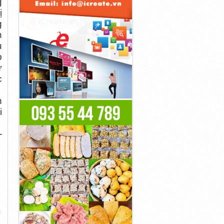
g
ị
g
n
u
p
ừ
c
h
i
-
à