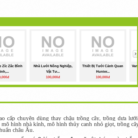
 Zíc Zắc Bình
Nhà Lưới Nông Nghiệp,
Thiết Bị Tưới Cảnh Quan
Van
inh,...
Vật Tư...
Hunter...
0,000đ
100,000đ
100,000đ
cao cấp chuyên dùng thay chậu trồng cây, trồng dưa lưới
 mô hình nhà kính, mô hình thủy canh nhỏ giọt, trồng câ
 chuẩn châu Âu.