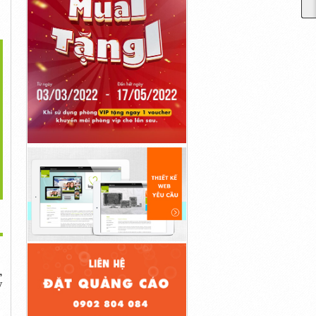
>
 Điều Khiển Tưới Tự...
Bao Đựng Túi Giá Thể,
Bộ Điều Khiển Tưới Cây
10,000đ
Túi Pe...
Tự...
10,000đ
10,000đ
,
y