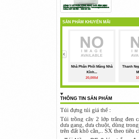
SẢN PHẨM KHUYẾN MÃI
<
Nhà Phân Phối Màng Nhà
Thanh Nẹp
Kính...
M
20,000đ
1
THÔNG TIN SẢN PHẨM
Túi đựng túi giá thể :
Túi trồng cây 2 lớp trắng đen 
dưa gang, dưa chuột, dùng trong
trên đất khô cằn,.. SX theo tiêu