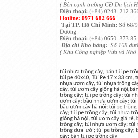
( Bên cạnh trường CĐ Du lịch H
Điện thoại:
(+84) 0243. 212 36
Hotline:
0971 682 666
Tại TP. Hồ Chí Minh:
Số 68/9
Dương
Điện thoại:
(+84) 0650. 373 8
Địa chỉ Kho hàng:
Số 168 đườ
( Khu Công nghiệp Vừa và Nhỏ 
túi nhựa trồng cây, bán túi pe trồn
túi pe 40x40, Túi Pe 17 x 33 cm,
nhựa ươm cây, túi nhựa trồng cây,
cây, túi ươm cây giống hà nội,bán
trồng cây; túi pe trồng cây; túi 
ươm cây; bầu nhựa ươm cây; túi ư
bầu ươm cây hà nội; túi pe trồng
cây; túi pe trồng cây; túi nhựa 
giống hà nội; túi ươm cây giá rẻ;
trồng cây; túi nhựa ươm cây; túi 
trồng dưa lưới; túi pe trồng cây;
cây; bán túi pe trồng cây