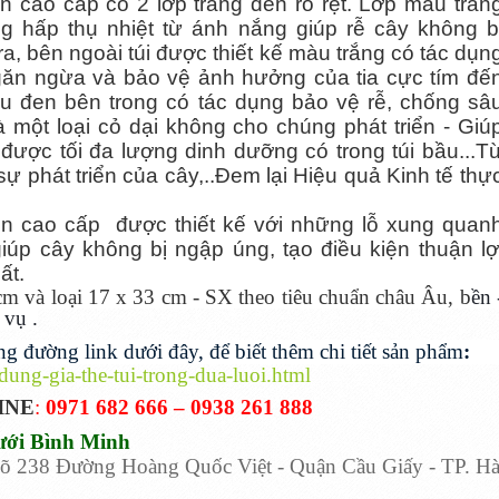
en cao cấp có 2 lớp trắng đen rõ rệt. Lớp màu trắn
g hấp thụ nhiệt từ ánh nắng giúp rễ cây không b
a, bên ngoài túi được thiết kế màu trắng có tác dụn
Ngăn ngừa và bảo vệ ảnh hưởng của tia cực tím đế
àu đen bên trong có tác dụng bảo vệ rễ, chống sâ
 một loại cỏ dại không cho chúng phát triển - Giú
được tối đa lượng dinh dưỡng có trong túi bầu...T
 sự phát triển của cây,..Đem lại Hiệu quả Kinh tế thự
đen cao cấp được thiết kế với những lỗ xung quan
giúp cây không bị ngập úng, tạo điều kiện thuận lợ
ất.
 cm và loại 17 x 33 cm - SX theo tiêu chuẩn châu Âu, b
ền 
 vụ .
g đường link dưới đây, để biết thêm chi tiết sản phẩm
:
ung-gia-the-tui-trong-dua-luoi.html
INE
:
0971 682 666
– 0938 261 888
ưới Bình Minh
õ 238 Đường Hoàng Quốc Việt - Quận Cầu Giấy - TP. H