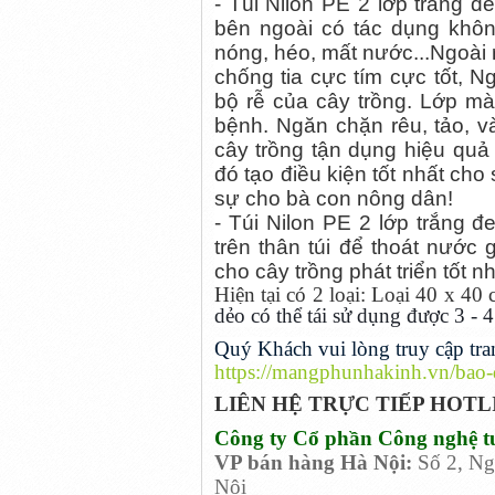
- Túi Nilon PE 2 lớp trắng đ
bên ngoài có tác dụng khôn
nóng, héo, mất nước...Ngoài r
chống tia cực tím cực tốt, 
bộ rễ của cây trồng. Lớp m
bệnh. Ngăn chặn rêu, tảo, và
cây trồng tận dụng hiệu quả 
đó tạo điều kiện tốt nhất cho
sự cho bà con nông dân!
- Túi Nilon PE 2 lớp trắng 
trên thân túi để thoát nước 
cho cây trồng phát triển tốt nh
Hiện tại có 2 loại: Loại 40 x 40
dẻo có thể tái sử dụng được 3 - 4
Quý Khách vui lòng truy cập tran
https://mangphunhakinh.vn/bao-d
LIÊN HỆ TRỰC TIẾP HOTL
Công ty Cổ phần Công nghệ t
VP bán hàng
Hà Nội:
Số 2, Ng
Nội