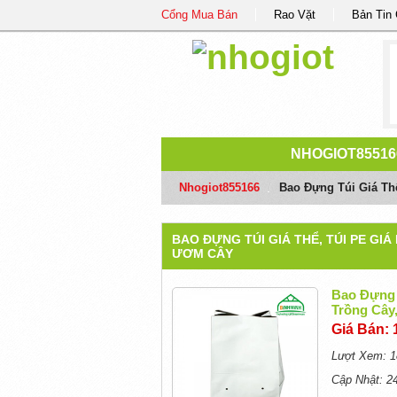
Cổng Mua Bán
Rao Vặt
Bản Tin
NHOGIOT85516
Nhogiot855166
/
Bao Đựng Túi Giá Thể
BAO ĐỰNG TÚI GIÁ THỂ, TÚI PE GIÁ
ƯƠM CÂY
Bao Đựng T
Trồng Cây
Giá Bán: 
Lượt Xem: 1
Cập Nhật: 2