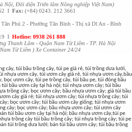
à Nội, Đối diện Triển lãm Nông nghiệp Việt Nam)
62 I
Fax:
(+84) 0243. 212 3661
 Tân Phú 2 - Phường Tân Bình - Thị xã Dĩ An - Bình
519 I
Hotline: 0938 261 888
ng Thanh Lâm - Quận Nam Từ Liêm - TP. Hà Nội
Nam Từ Liêm ) Xe Container 24/24
g cây, túi bầu trồng cây, túi pe giá rẻ, túi trồng dưa lưới,
 túi nhựa ươm cây, túi ươm cây giá rẻ, túi nhựa ươm cây,bầu
 bọc ươm cây, túi pe trồng cây, túi bầu pe, túi đóng bầu
 túi bầu ươm cây tại hà nội; túi nhựa ươm cây; túi bầu
nhựa trồng cây; bọc ươm cây; bầu nhựa ươm cây; giá túi bầu
ơm cây giá rẻ; túi nhựa ươm cây; túi nhựa trồng cây; túi
 cây; bọc ươm cây; túi bầu ươm cây giống; túi nhựa ươm
trồng cây; bọc ươm cây; bầu nhựa ươm cây; túi ươm cây
 bán túi bầu ươm cây tại hà nội; bầu nhựa ươm cây,túi pe
nhựa trồng cây túi bầu trồng cây; túi nhựa trồng cây; túi pe
 bán túi trồng dưa lưới; bán túi bầu ươm cây; túi bầu trồng