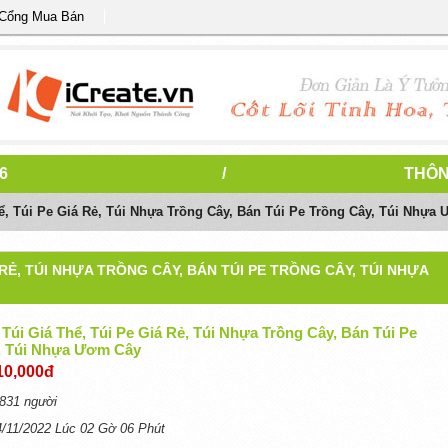
 Cổng Mua Bán
6
/
THÔN
, Túi Pe Giá Rẻ, Túi Nhựa Trồng Cây, Bán Túi Pe Trồng Cây, Túi Nhựa
 RẺ, TÚI NHỰA TRỒNG CÂY, BÁN TÚI PE TRỒNG CÂY, TÚI NHỰA
úi Giá Thể, Túi Pe Giá Rẻ, Túi Nhựa Trồng Cây, Bán Túi Pe
, Túi Nhựa Ươm Cây
10,000đ
831 người
4/11/2022 Lúc 02 Gờ 06 Phút