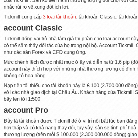
của Tickmill. Sàn ko tiến hành thương lượng đối chọi với cá
nhắc rủi ro về xung đột ích lợi.
Tickmill cung cấp
3 loại tài khoản
: tài khoản Classic, tài khoả
account Classic
Tickmill đóng vai trò nhà làm giá thị phần cho loại account n
có thể sắm thấy đối tác của họ trong nội bộ. Account Tickmill
như các sàn Forex và CFD cung ứng.
Mức chênh lệch được nhất mực ở ấy và diễn ra từ 1,6 pip (đ
account này thích hợp với những nhà thương lượng có định 
không có hoa hồng.
Nạp tiền tối thiểu cho tài khoản này là € 100 (2.700.000 đồng
với các nhà giao dịch tại Châu Âu. Khách hàng của Tickmill
bẩy lên tới 1:500.
account Pro
Đây là tài khoản được Tickmill để ở vị trí nổi bật lúc bạn đă
hơi thấp và có khả năng thay đổi, tuy vậy, sàn sẽ tính phí hoả
thương lượng (trên mỗi $ 100.000 (2.300.000.000 đồng) giao 