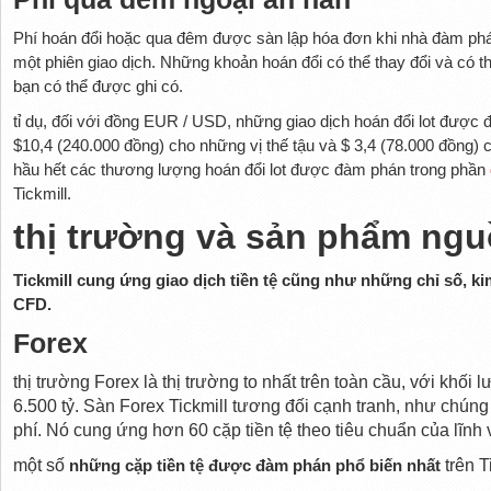
Phí hoán đổi hoặc qua đêm được sàn lập hóa đơn khi nhà đàm phá
một phiên giao dịch. Những khoản hoán đổi có thể thay đổi và có t
bạn có thể được ghi có.
tỉ dụ, đối với đồng EUR / USD, những giao dịch hoán đổi lot đượ
$10,4 (240.000 đồng) cho những vị thế tậu và $ 3,4 (78.000 đồng) c
hầu hết các thương lượng hoán đổi lot được đàm phán trong phần
Tickmill.
thị trường và sản phẩm ng
Tickmill cung ứng giao dịch tiền tệ cũng như những chỉ số, ki
CFD.
Forex
thị trường Forex là thị trường to nhất trên toàn cầu, với khố
6.500 tỷ. Sàn Forex Tickmill tương đối cạnh tranh, như chún
phí. Nó cung ứng hơn 60 cặp tiền tệ theo tiêu chuẩn của lĩnh 
một số
những cặp tiền tệ được đàm phán phổ biến nhất
trên T