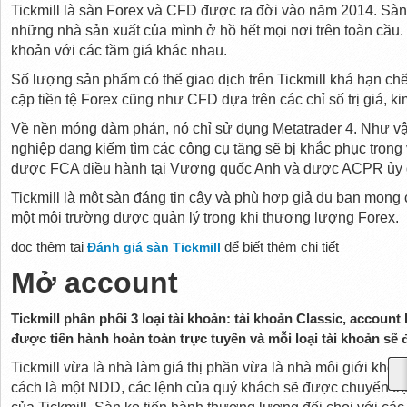
Tickmill là sàn Forex và CFD được ra đời vào năm 2014. Sàn 
những nhà sản xuất của mình ở hồ hết mọi nơi trên toàn cầu. Ti
khoản với các tầm giá khác nhau.
Số lượng sản phẩm có thể giao dịch trên Tickmill khá hạn c
cặp tiền tệ Forex cũng như CFD dựa trên các chỉ số trị giá, kim
Về nền móng đàm phán, nó chỉ sử dụng Metatrader 4. Như vậ
nghiệp đang kiếm tìm các công cụ tăng sẽ bị khắc phục trong
được FCA điều hành tại Vương quốc Anh và được ACPR ủy q
Tickmill là một sàn đáng tin cậy và phù hợp giả dụ bạn mong 
một môi trường được quản lý trong khi thương lượng Forex.
đọc thêm tại
Đánh giá sàn Tickmill
để biết thêm chi tiết
Mở account
Tickmill phân phối 3 loại tài khoản: tài khoản Classic, account
được tiến hành hoàn toàn trực tuyến và mỗi loại tài khoản s
Tickmill vừa là nhà làm giá thị phần vừa là nhà môi giới kh
cách là một NDD, các lệnh của quý khách sẽ được chuyển trự