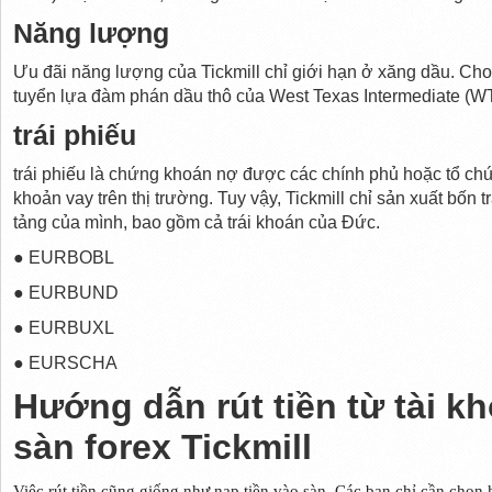
Năng lượng
Ưu đãi năng lượng của Tickmill chỉ giới hạn ở xăng dầu. Cho 
tuyển lựa đàm phán dầu thô của West Texas Intermediate (W
trái phiếu
trái phiếu là chứng khoán nợ được các chính phủ hoặc tổ ch
khoản vay trên thị trường. Tuy vậy, Tickmill chỉ sản xuất bốn
tảng của mình, bao gồm cả trái khoán của Đức.
● EURBOBL
● EURBUND
● EURBUXL
● EURSCHA
Hướng dẫn rút tiền từ tài k
sàn forex Tickmill
Việc rút tiền cũng giống như nạp tiền vào sàn. Các bạn chỉ cần chọn