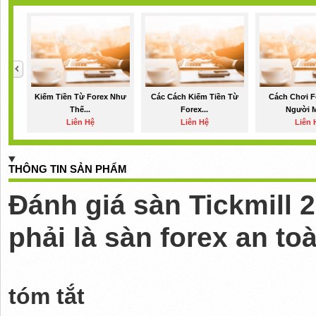
Kiếm Tiền Từ Forex Như
Các Cách Kiếm Tiền Từ
Cách Chơi F
Thế...
Forex...
Người M
Liên Hệ
Liên Hệ
Liên 
THÔNG TIN SẢN PHẨM
Đánh giá sàn Tickmill 
phải là sàn forex an t
tóm tắt