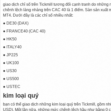
giao dịch chỉ số trên Tickmill tương đối cạnh tranh do nhữn
chênh lệch làng nhàng trên CAC 40 là 1 điểm. Sàn sản xuất 
MT4. Dưới đây là các chỉ số nhiều nhất:
● DE30 (DAX)
● FRANCE40 (CAC 40)
● HK50
● ITALY40
● JP225
● UK100
● US30
● US500
● USTEC
kim loại quý
bạn có thể giao dịch những kim loại quý trên Tickmill, gồm 
USD). Một lần nữa, những mức chênh lệch hầu như bằng 0 ch