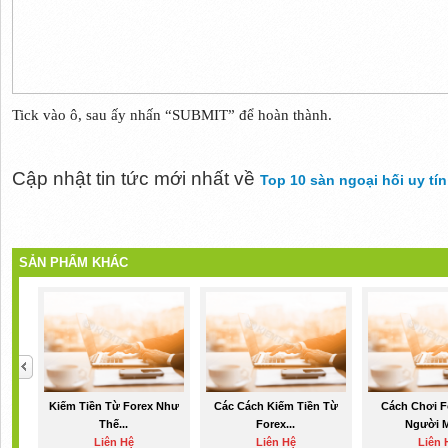
Tick vào ô, sau ấy nhấn “SUBMIT” để hoàn thành.
Cập nhật tin tức mới nhất về
Top 10 sàn ngoại hối uy tín
SẢN PHẨM KHÁC
Kiếm Tiền Từ Forex Như
Các Cách Kiếm Tiền Từ
Cách Chơi F
Thế...
Forex...
Người M
Liên Hệ
Liên Hệ
Liên 