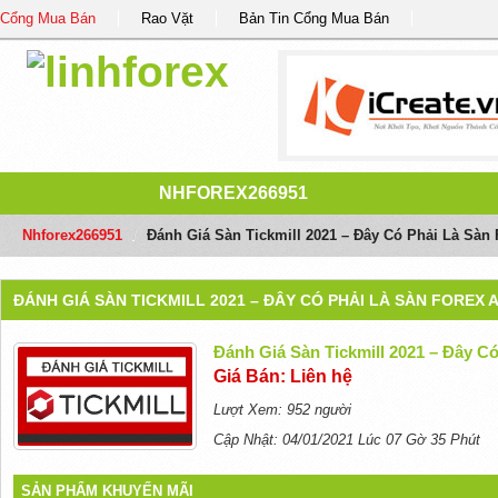
Cổng Mua Bán
Rao Vặt
Bản Tin Cổng Mua Bán
NHFOREX266951
Nhforex266951
/
Đánh Giá Sàn Tickmill 2021 – Đây Có Phải Là Sàn
ĐÁNH GIÁ SÀN TICKMILL 2021 – ĐÂY CÓ PHẢI LÀ SÀN FOREX
Đánh Giá Sàn Tickmill 2021 – Đây C
Giá Bán: Liên hệ
Lượt Xem: 952 người
Cập Nhật: 04/01/2021 Lúc 07 Gờ 35 Phút
SẢN PHẨM KHUYẾN MÃI