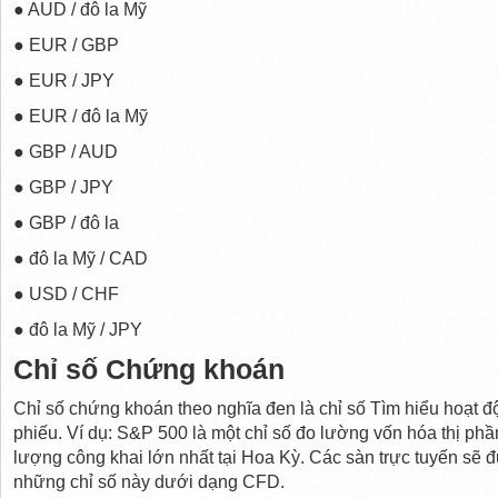
● AUD / đô la Mỹ
● EUR / GBP
● EUR / JPY
● EUR / đô la Mỹ
● GBP / AUD
● GBP / JPY
● GBP / đô la
● đô la Mỹ / CAD
● USD / CHF
● đô la Mỹ / JPY
Chỉ số Chứng khoán
Chỉ số chứng khoán theo nghĩa đen là chỉ số Tìm hiểu hoạt độ
phiếu. Ví dụ: S&P 500 là một chỉ số đo lường vốn hóa thị ph
lượng công khai lớn nhất tại Hoa Kỳ. Các sàn trực tuyến sẽ 
những chỉ số này dưới dạng CFD.