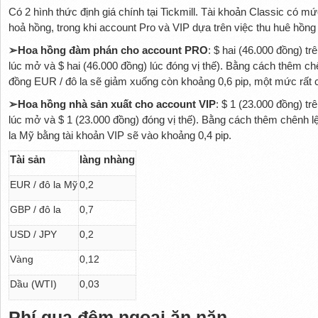
Có 2 hình thức định giá chính tại Tickmill. Tài khoản Classic có 
hoả hồng, trong khi account Pro và VIP dựa trên việc thu huê hồng
➢Hoa hồng đàm phán cho account PRO
: $ hai (46.000 đồng) tr
lúc mở và $ hai (46.000 đồng) lúc đóng vị thế). Bằng cách thêm ch
đồng EUR / đô la sẽ giảm xuống còn khoảng 0,6 pip, một mức rất c
➢Hoa hồng nhà sản xuất cho account VIP
: $ 1 (23.000 đồng) tr
lúc mở và $ 1 (23.000 đồng) đóng vị thế). Bằng cách thêm chênh 
la Mỹ bằng tài khoản VIP sẽ vào khoảng 0,4 pip.
Tài sản
làng nhàng
EUR / đô la Mỹ
0,2
GBP / đô la
0,7
USD / JPY
0,2
Vàng
0,12
Dầu (WTI)
0,03
Phí qua đêm ngoại ăn năn