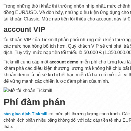
Trong những thời khắc thị trường nhộn nhịp nhất, mức chênh 
đồng EUR/USD. Về đòn bẩy, những điều kiện ứng dụng cho t
tài khoản Classic. Mức nạp tiền tối thiểu cho account này là 
account VIP
tài khoản VIP của Tickmill phân phối những điều kiện thươn
các mức hoa hồng bổ ích hơn. Quý khách VIP sẽ chỉ phải trả $
dịch. Tuy vậy, mức nạp tiền tối thiểu là 50.000 € (1.350.000.0
Tickmill cung cấp một
account demo
miễn phí cho từng loại tà
khám phá các điều kiện thương lượng mà không hề chịu bất kỳ
khoản demo là nó sẽ ko bị hết hạn miễn là bạn có mở các vị t
để vững mạnh các chiến lược đàm phán của mình.
Phí đàm phán
sàn giao dịch Tickmill
có mức phí thương lượng cạnh tranh. Các
chênh lệch phần nhiều bằng không đối với các cặp tiền tệ như 
thấp.